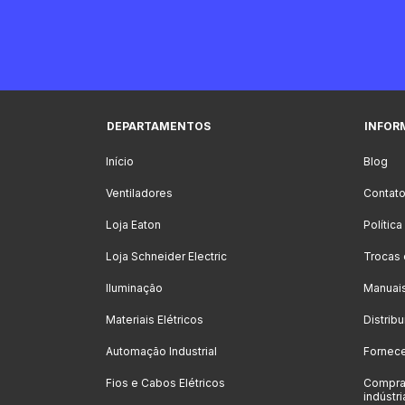
DEPARTAMENTOS
INFOR
Início
Blog
Ventiladores
Contat
Loja Eaton
Polític
Loja Schneider Electric
Trocas
Iluminação
Manuai
Materiais Elétricos
Distrib
Automação Industrial
Fornec
Fios e Cabos Elétricos
Compra
indústri