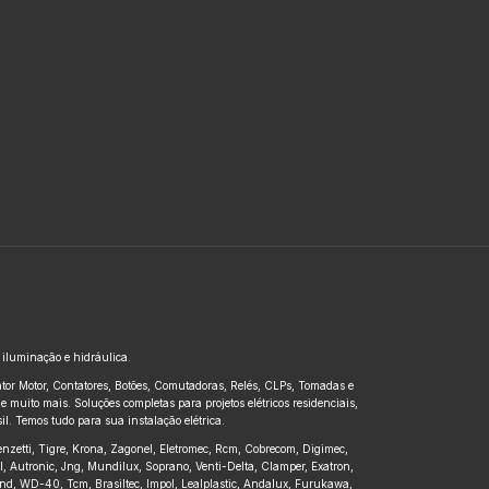
, iluminação e hidráulica.
untor Motor, Contatores, Botões, Comutadoras, Relés, CLPs, Tomadas e
 muito mais. Soluções completas para projetos elétricos residenciais,
l. Temos tudo para sua instalação elétrica.
renzetti, Tigre, Krona, Zagonel, Eletromec, Rcm, Cobrecom, Digimec,
pl, Autronic, Jng, Mundilux, Soprano, Venti-Delta, Clamper, Exatron,
kbond, WD-40, Tcm, Brasiltec, Impol, Lealplastic, Andalux, Furukawa,