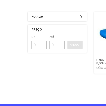
MARCA
PREÇO
De
Até
APLICAR
Cabo F
0,6/1k
CÓD: 5