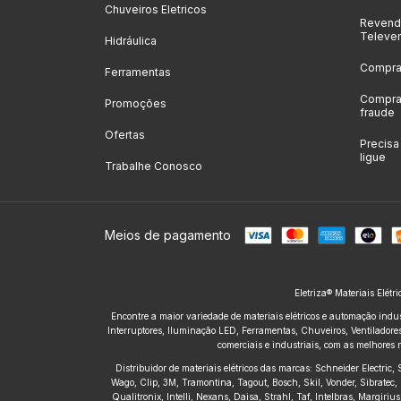
Chuveiros Eletricos
Revenda
Televe
Hidráulica
Compras
Ferramentas
Compras
Promoções
fraude
Ofertas
Precis
ligue
Trabalhe Conosco
Meios de pagamento
Eletriza® Materiais Elétr
Encontre a maior variedade de materiais elétricos e automação indus
Interruptores, Iluminação LED, Ferramentas, Chuveiros, Ventiladores,
comerciais e industriais, com as melhores 
Distribuidor de materiais elétricos das marcas: Schneider Electric
Wago, Clip, 3M, Tramontina, Tagout, Bosch, Skil, Vonder, Sibratec, 
Qualitronix, Intelli, Nexans, Daisa, Strahl, Taf, Intelbras, Margir