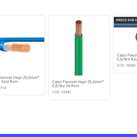
Cabo Flex
0,6/1kV Azu
CÓD: 16983
lexível Hepr 25,0mm²
v Azul Rcm
Cabo Flexível Hepr 25,0mm²
0,6/1kv Vd Rcm
3704
CÓD: 52982