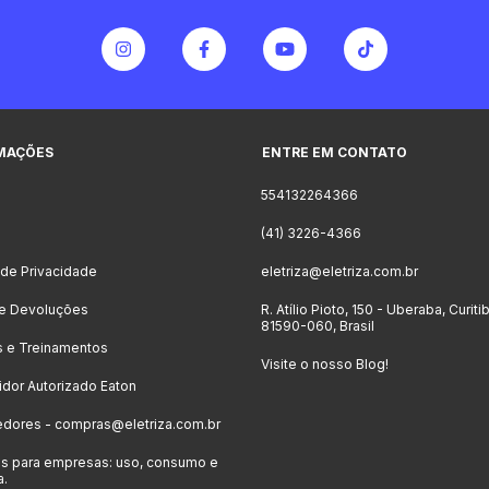
MAÇÕES
ENTRE EM CONTATO
554132264366
o
(41) 3226-4366
a de Privacidade
eletriza@eletriza.com.br
 e Devoluções
R. Atílio Pioto, 150 - Uberaba, Curiti
81590-060, Brasil
s e Treinamentos
Visite o nosso Blog!
uidor Autorizado Eaton
edores -
compras@eletriza.com.br
s para empresas: uso, consumo e
a.