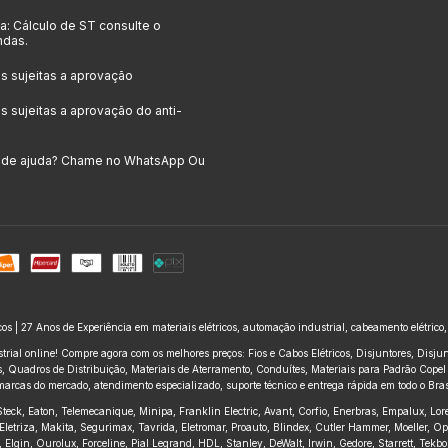
: Cálculo de ST consulte o
ndas.
 sujeitas a aprovação
 sujeitas a aprovação do anti-
a de ajuda? Chame no WhatsApp Ou
icos | 27 Anos de Experiência em materiais elétricos, automação industrial, cabeamento elétrico
trial online! Compre agora com os melhores preços: Fios e Cabos Elétricos, Disjuntores, Disj
 Quadros de Distribuição, Materiais de Aterramento, Conduítes, Materiais para Padrão Copel e
marcas do mercado, atendimento especializado, suporte técnico e entrega rápida em todo o Brasi
, Steck, Eaton, Telemecanique, Minipa, Franklin Electric, Avant, Corfio, Enerbras, Empalux, Lo
Eletriza, Makita, Segurimax, Tavrida, Eletromar, Proauto, Blindex, Cutler Hammer, Moeller, O
ius, Elgin, Ourolux, Forceline, Pial Legrand, HDL, Stanley, DeWalt, Irwin, Gedore, Starrett, Te