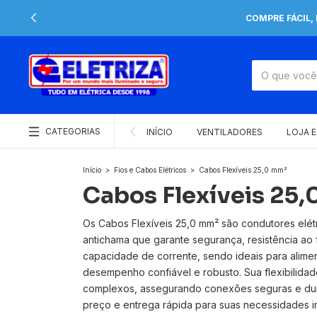
COMPRE FÁCIL,
CATEGORIAS
INÍCIO
VENTILADORES
LOJA 
Início
>
Fios e Cabos Elétricos
>
Cabos Flexíveis 25,0 mm²
Cabos Flexíveis 25
Os Cabos Flexíveis 25,0 mm² são condutores elétr
antichama que garante segurança, resistência ao f
capacidade de corrente, sendo ideais para alimen
desempenho confiável e robusto. Sua flexibilidade
complexos, assegurando conexões seguras e durad
preço e entrega rápida para suas necessidades in