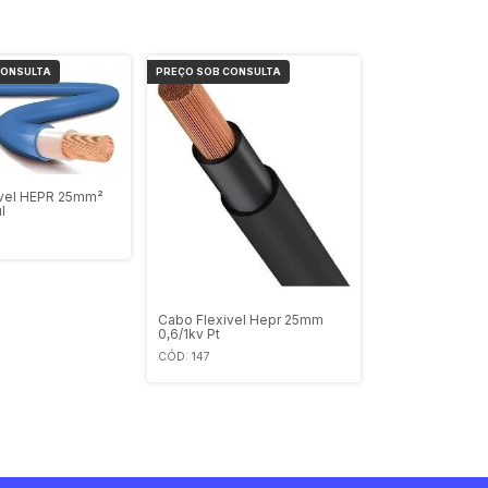
ível HEPR 25mm²
l
Cabo Flexivel Hepr 25mm
0,6/1kv Pt
CÓD: 147