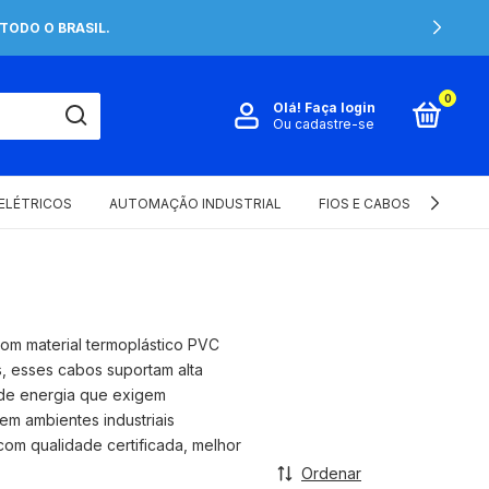
TODO O BRASIL.
0
Olá!
Faça login
Ou cadastre-se
 ELÉTRICOS
AUTOMAÇÃO INDUSTRIAL
FIOS E CABOS ELÉTRICOS
com material termoplástico PVC
s, esses cabos suportam alta
o de energia que exigem
em ambientes industriais
om qualidade certificada, melhor
Ordenar