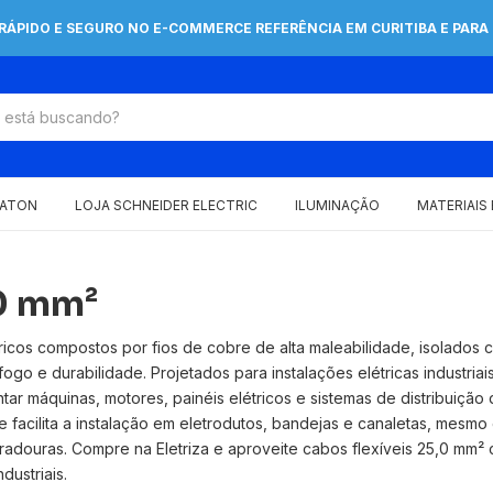
 RÁPIDO E SEGURO NO E-COMMERCE REFERÊNCIA EM CURITIBA E PARA 
EATON
LOJA SCHNEIDER ELECTRIC
ILUMINAÇÃO
MATERIAIS
,0 mm²
icos compostos por fios de cobre de alta maleabilidade, isolados 
ogo e durabilidade. Projetados para instalações elétricas industriai
tar máquinas, motores, painéis elétricos e sistemas de distribuiçã
 facilita a instalação em eletrodutos, bandejas e canaletas, mesmo 
ouras. Compre na Eletriza e aproveite cabos flexíveis 25,0 mm² c
dustriais.