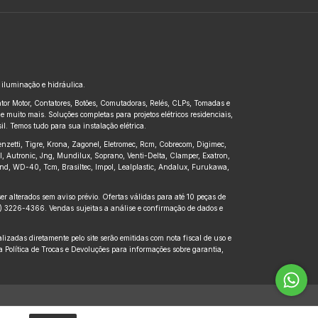
, iluminação e hidráulica.
untor Motor, Contatores, Botões, Comutadoras, Relés, CLPs, Tomadas e
 muito mais. Soluções completas para projetos elétricos residenciais,
l. Temos tudo para sua instalação elétrica.
renzetti, Tigre, Krona, Zagonel, Eletromec, Rcm, Cobrecom, Digimec,
pl, Autronic, Jng, Mundilux, Soprano, Venti-Delta, Clamper, Exatron,
kbond, WD-40, Tcm, Brasiltec, Impol, Lealplastic, Andalux, Furukawa,
r alterados sem aviso prévio. Ofertas válidas para até 10 peças de
41) 3226-4366. Vendas sujeitas a análise e confirmação de dados e
zadas diretamente pelo site serão emitidas com nota fiscal de uso e
 Política de Trocas e Devoluções para informações sobre garantia,