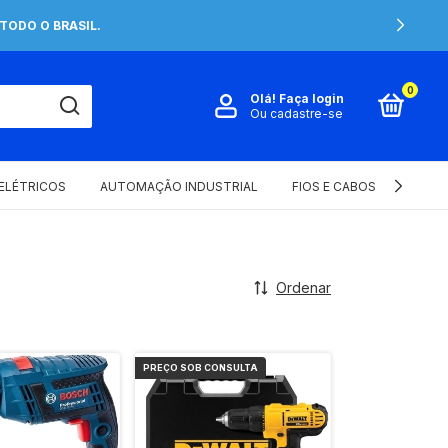
TODO O BRASIL.
0
Olá!
Faça login
Ou cadastre-se
 ELÉTRICOS
AUTOMAÇÃO INDUSTRIAL
FIOS E CABOS ELÉTRICOS
Ordenar