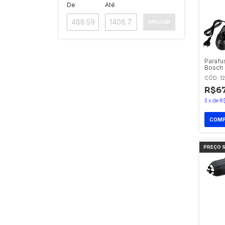
De
Até
APLICAR
Parafu
Bosch G
e Male
CÓD: 12
R$67
3
x
de
R