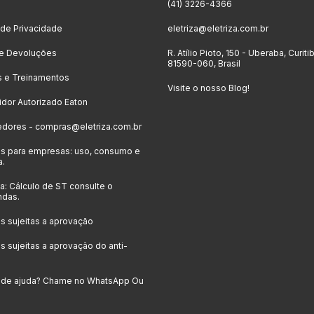
o
(41) 3226-4366
a de Privacidade
eletriza@eletriza.com.br
 e Devoluções
R. Atílio Pioto, 150 - Uberaba, Curiti
81590-060, Brasil
s e Treinamentos
Visite o nosso Blog!
uidor Autorizado Eaton
edores -
compras@eletriza.com.br
s para empresas: uso, consumo e
a.
: Cálculo de ST consulte o
ndas.
 sujeitas a aprovação
 sujeitas a aprovação do anti-
a de ajuda? Chame no WhatsApp Ou