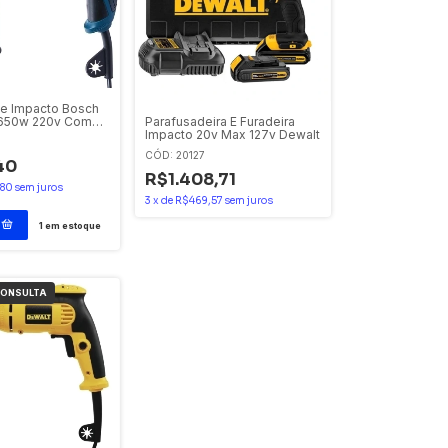
de Impacto Bosch
 650w 220v Com
Parafusadeira E Furadeira
Impacto 20v Max 127v Dewalt
CÓD: 20127
40
R$1.408,71
,80
sem juros
3
x
de
R$469,57
sem juros
1
em estoque