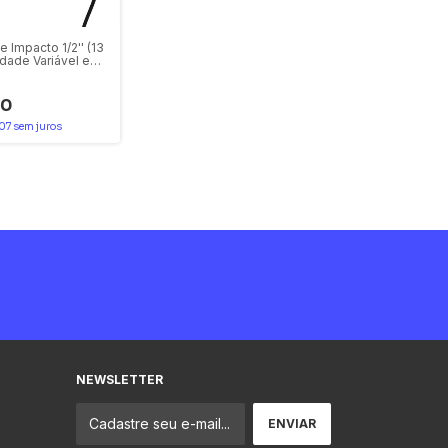
e Impacto 1/2'' (13
dade Variável e
 Dewalt
20
07
sem juros
NEWSLETTER