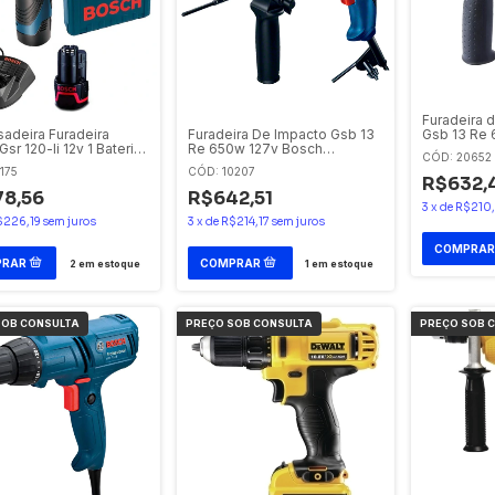
Furadeira 
Gsb 13 Re
sadeira Furadeira
Furadeira De Impacto Gsb 13
Maleta
sr 120-li 12v 1 Bateria
Re 650w 127v Bosch
CÓD: 20652
ta Bosch
Ref.:060123d5d
175
CÓD: 10207
R$632,
8,56
R$642,51
3
x
de
R$210
$226,19
sem juros
3
x
de
R$214,17
sem juros
2
em estoque
1
em estoque