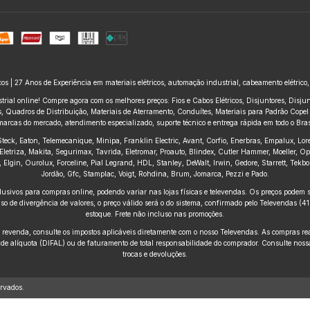
icos | 27 Anos de Experiência em materiais elétricos, automação industrial, cabeamento elétrico
trial online! Compre agora com os melhores preços: Fios e Cabos Elétricos, Disjuntores, Disj
 Quadros de Distribuição, Materiais de Aterramento, Conduítes, Materiais para Padrão Copel e
marcas do mercado, atendimento especializado, suporte técnico e entrega rápida em todo o Brasi
, Steck, Eaton, Telemecanique, Minipa, Franklin Electric, Avant, Corfio, Enerbras, Empalux, Lo
Eletriza, Makita, Segurimax, Tavrida, Eletromar, Proauto, Blindex, Cutler Hammer, Moeller, O
ius, Elgin, Ourolux, Forceline, Pial Legrand, HDL, Stanley, DeWalt, Irwin, Gedore, Starrett, Te
Jordão, Gfc, Stamplac, Voigt, Rohdina, Brum, Jomarca, Pezzi e Pado.
usivos para compras online, podendo variar nas lojas físicas e televendas. Os preços podem se
o de divergência de valores, o preço válido será o do sistema, confirmado pelo Televendas (
estoque. Frete não incluso nas promoções.
venda, consulte os impostos aplicáveis diretamente com o nosso Televendas. As compras reali
 de alíquota (DIFAL) ou de faturamento de total responsabilidade do comprador. Consulte nossa
trocas e devoluções.
rvados.