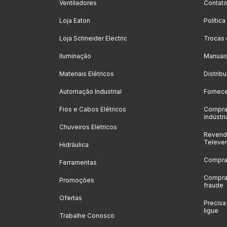
Ventiladores
Contat
Loja Eaton
Polític
Loja Schneider Electric
Trocas
Iluminação
Manuai
Materiais Elétricos
Distrib
Automação Industrial
Fornec
Fios e Cabos Elétricos
Compra
indústri
Chuveiros Eletricos
Revenda
Televe
Hidráulica
Compras
Ferramentas
Compras
Promoções
fraude
Ofertas
Precis
ligue
Trabalhe Conosco