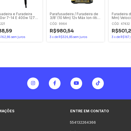
sadeira e Furadeira
Parafusadeira / Furadeira de
Furadeira d
Gsr 7-14 E 400w 127v
3/8' (10 Mm) 12v Máx Ion-lítio
Mm) Veloci
abo de 4m
Dewalt
Reversível
221
CÓD: 9964
CÓD: 47432
8,59
R$980,54
R$501,
$162,86
sem juros
3
x
de
R$326,85
sem juros
3
x
de
R$167,
MAÇÕES
ENTRE EM CONTATO
554132264366