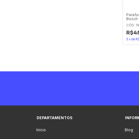
Parafu
Bosch 
Com C
CÓD: 19
R$48
3
x
de
R
DEPARTAMENTOS
INFOR
Início
Blog