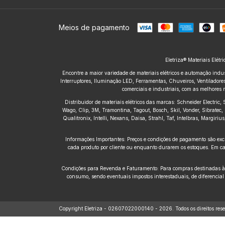
Meios de pagamento
Eletriza® Materiais Elétr
Encontre a maior variedade de materiais elétricos e automação indus
Interruptores, Iluminação LED, Ferramentas, Chuveiros, Ventiladores,
comerciais e industriais, com as melhores 
Distribuidor de materiais elétricos das marcas: Schneider Electric
Wago, Clip, 3M, Tramontina, Tagout, Bosch, Skil, Vonder, Sibratec, 
Qualitronix, Intelli, Nexans, Daisa, Strahl, Taf, Intelbras, Margir
Informações Importantes: Preços e condições de pagamento são excl
cada produto por cliente ou enquanto durarem os estoques. Em cas
Condições para Revenda e Faturamento: Para compras destinadas à re
consumo, sendo eventuais impostos interestaduais, de diferencial
Copyright Eletriza - 02607022000140 - 2026. Todos os direitos rese