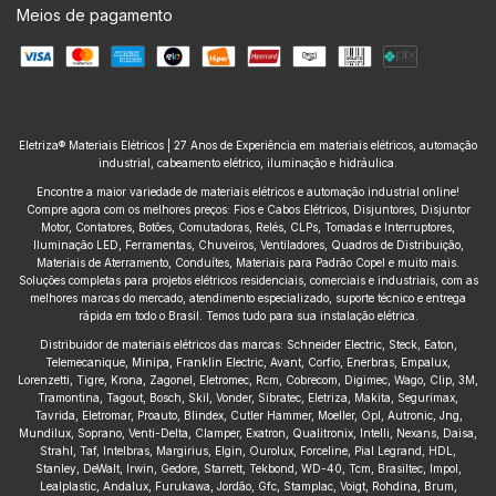
Meios de pagamento
Eletriza® Materiais Elétricos | 27 Anos de Experiência em materiais elétricos, automação
industrial, cabeamento elétrico, iluminação e hidráulica.
Encontre a maior variedade de materiais elétricos e automação industrial online!
Compre agora com os melhores preços: Fios e Cabos Elétricos, Disjuntores, Disjuntor
Motor, Contatores, Botões, Comutadoras, Relés, CLPs, Tomadas e Interruptores,
Iluminação LED, Ferramentas, Chuveiros, Ventiladores, Quadros de Distribuição,
Materiais de Aterramento, Conduítes, Materiais para Padrão Copel e muito mais.
Soluções completas para projetos elétricos residenciais, comerciais e industriais, com as
melhores marcas do mercado, atendimento especializado, suporte técnico e entrega
rápida em todo o Brasil. Temos tudo para sua instalação elétrica.
Distribuidor de materiais elétricos das marcas: Schneider Electric, Steck, Eaton,
Telemecanique, Minipa, Franklin Electric, Avant, Corfio, Enerbras, Empalux,
Lorenzetti, Tigre, Krona, Zagonel, Eletromec, Rcm, Cobrecom, Digimec, Wago, Clip, 3M,
Tramontina, Tagout, Bosch, Skil, Vonder, Sibratec, Eletriza, Makita, Segurimax,
Tavrida, Eletromar, Proauto, Blindex, Cutler Hammer, Moeller, Opl, Autronic, Jng,
Mundilux, Soprano, Venti-Delta, Clamper, Exatron, Qualitronix, Intelli, Nexans, Daisa,
Strahl, Taf, Intelbras, Margirius, Elgin, Ourolux, Forceline, Pial Legrand, HDL,
Stanley, DeWalt, Irwin, Gedore, Starrett, Tekbond, WD-40, Tcm, Brasiltec, Impol,
Lealplastic, Andalux, Furukawa, Jordão, Gfc, Stamplac, Voigt, Rohdina, Brum,