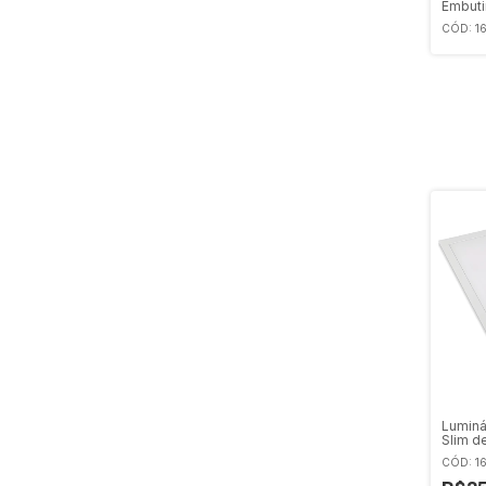
Embuti
Gesso 
CÓD: 1
Luminá
Slim d
Avant
CÓD: 1