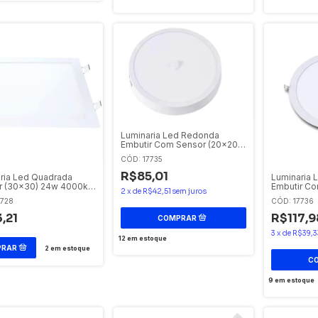
Luminaria Led Redonda
Embutir Com Sensor (20x20)
18w 6500k Bivolt Avant
CÓD: 17735
R$85,01
ria Led Quadrada
Luminaria 
r (30x30) 24w 4000k
Embutir Co
2
x
de
R$42,51
sem juros
Avant
24w 6500k 
7728
CÓD: 17736
,21
R$117,9
3
x
de
R$39,3
12
em estoque
2
em estoque
9
em estoque