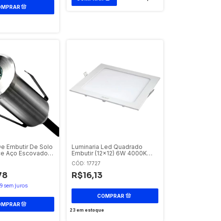
De Embutir De Solo
Luminaria Led Quadrado
ce Aço Escovado
Embutir (12x12) 6W 4000K
lt Ip67 Avant
Bivolt Avant
CÓD: 17727
78
R$16,13
9
sem juros
23
em estoque