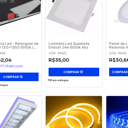
ria Led - Retangular de
Luminária Led Quadrada
Painel de 
r (312x1250) 6500k Luz
Embutir 24w 6500k Abs
Redondo 4
 45w Bivolt
7464
CÓD: 24622
CÓD: 16433
2,04
R$35,00
R$30,6
$77,35
sem juros
118
em estoque
toque