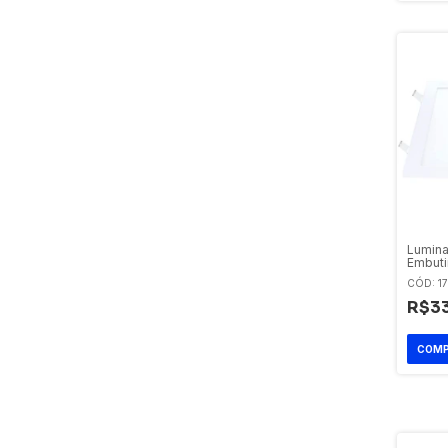
Lumina
Embuti
Bivolt 
CÓD: 1
R$33