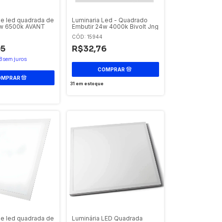
de led quadrada de
Luminaria Led - Quadrado
5w 6500k AVANT
Embutir 24w 4000k Bivolt Jng
CÓD: 15944
95
R$32,76
8
sem juros
31
em estoque
de led quadrada de
Luminária LED Quadrada