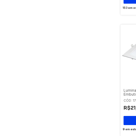
153
em e
Lumina
Embuti
Bivolt 
CÓD: 1
R$21
9
em est