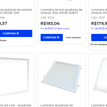
ria redonda de embutir
Luminária de led quadrada de
Luminária 
ED 6500K 12W
embutir 45w 4000k AVANT
embutir 4
4518
CÓD: 15712
CÓD: 15717
,37
R$183,04
R$179,
3
x
de
R$61,01
sem juros
3
x
de
R$59,9
3
em estoque
toque
22
em estoque
ria De Led - Quadrada
Luminária Quadrada de
Luminária 