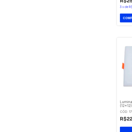
R$25
3
x
de
R
Lumina
(12x12
Avant
CÓD: 1
R$22