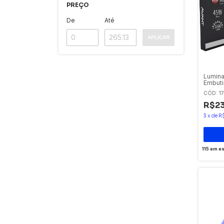
PREÇO
De
Até
APLICAR
Lumina
Embuti
Branca
CÓD: 1
R$23
3
x
de
R
115
em es