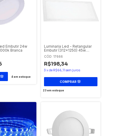
Led Embutir 24w
Luminaria Led - Retangular
000k Branca
Embutir (312x1250) 45w
4000k Bivolt Avant
CÓD: 17666
6
R$198,34
3
x
de
R$66,11
sem juros
4
em estoque
23
em estoque