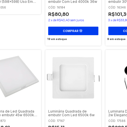
r (598x598) Uso Em
embutir Com Led 4000k 36w
embutir 3
40w 4000k Bivolt
6056
CÓD: 16184
CÓD: 16346
R$80,80
R$101,3
2
x
de
R$40,40
sem juros
3
x
de
R$33,8
19
em estoque
9
em estoque
ria de Led Quadrada
Luminária Quadrada de
Luminaria 
e embutir 45w 6500k
embutir Com Led 6500k 6w
2w Eleganc
Bivolt Ip67
6873
CÓD: 17167
CÓD: 17566