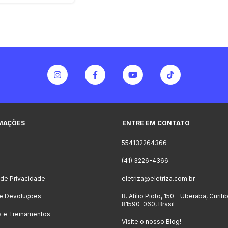
MAÇÕES
ENTRE EM CONTATO
554132264366
o
(41) 3226-4366
a de Privacidade
eletriza@eletriza.com.br
 e Devoluções
R. Atílio Pioto, 150 - Uberaba, Curiti
81590-060, Brasil
s e Treinamentos
Visite o nosso Blog!