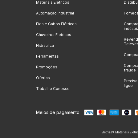
Materiais Elétricos
Distrib
Automação Industrial
Fornec
Fios e Cabos Elétricos
Compra
indústri
Chuveiros Eletricos
Revenda
Televe
Hidráulica
Compras
Ferramentas
Compras
Promoções
fraude
Ofertas
Precis
ligue
Trabalhe Conosco
Meios de pagamento
Eletriza® Materiais Elétr