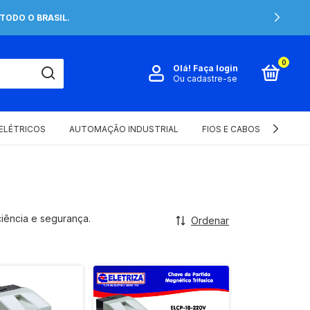
TODO O BRASIL.
0
Olá!
Faça login
Ou cadastre-se
 ELÉTRICOS
AUTOMAÇÃO INDUSTRIAL
FIOS E CABOS ELÉTRICOS
ciência e segurança.
Ordenar