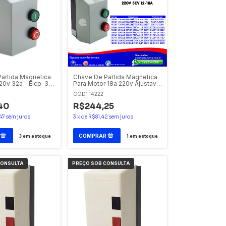
artida Magnetica
Chave De Partida Magnetica
20v 32a - Elcp-32-
Para Motor 18a 220v Ajustavel
omec/ Eaton
12a - 18a - Elcp-18-220v
CÓD: 14222
Eletromec / Eaton
40
R$244,25
47
sem juros
3
x
de
R$81,42
sem juros
3
em estoque
1
em estoque