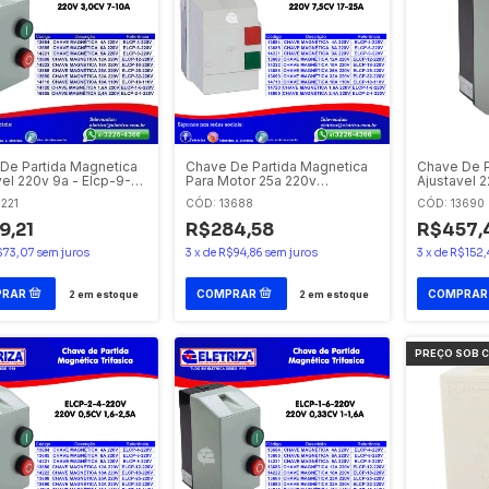
De Partida Magnetica
Chave De Partida Magnetica
Chave De P
vel 220v 9a - Elcp-9-
Para Motor 25a 220v
Ajustavel 2
letromec / Eaton
Ajustavel 17-25a - Elcp-25-
220v Eletr
221
CÓD: 13688
CÓD: 13690
220v Eletromec / Eaton
9,21
R$284,58
R$457,
$73,07
sem juros
3
x
de
R$94,86
sem juros
3
x
de
R$152,
2
em estoque
2
em estoque