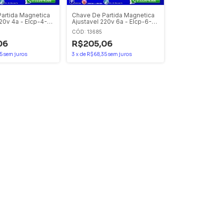
artida Magnetica
Chave De Partida Magnetica
20v 4a - Elcp-4-
Ajustavel 220v 6a - Elcp-6-
omec / Eaton
220v Eletromec / Eaton
CÓD: 13685
06
R$205,06
5
sem juros
3
x
de
R$68,35
sem juros