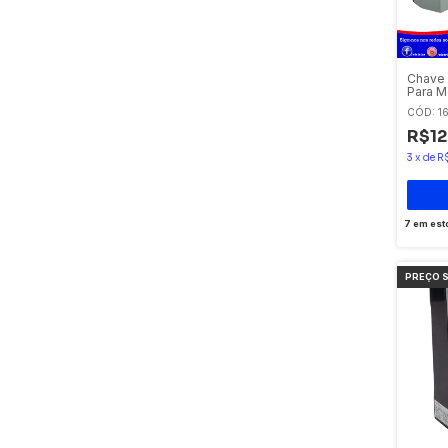
Chave 
Para M
2-4-22
CÓD: 1
R$12
3
x
de
R
7
em est