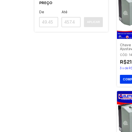
PREÇO
De
Até
APLICAR
Chave 
Ajusta
220v E
CÓD: 14
R$21
3
x
de
R