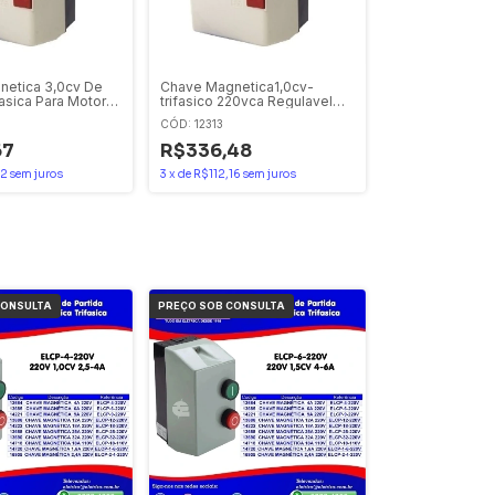
etica 3,0cv De
Chave Magnetica1,0cv-
fasica Para Motor
trifasico 220vca Regulavel
g. 6 A 10a Eaton
2,5-4a Ip65 Le1e1cv220m7
CÓD: 12313
Schneideir
67
R$336,48
22
sem juros
3
x
de
R$112,16
sem juros