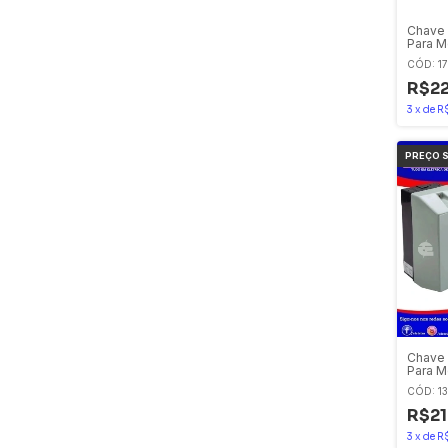
Chave 
Para M
4-110v
CÓD: 1
R$22
3
x
de
R
Chave 
Para M
12-220
CÓD: 1
R$21
3
x
de
R