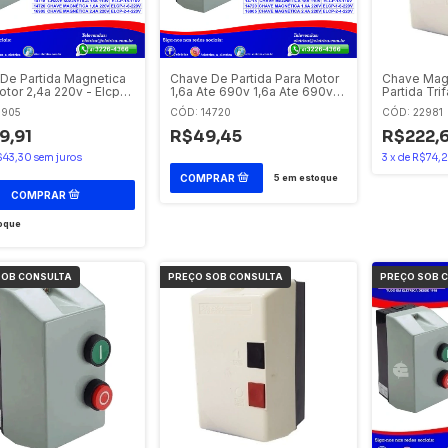
De Partida Magnetica
Chave De Partida Para Motor
Chave Magn
otor 2,4a 220v - Elcp-
1,6a Ate 690v 1,6a Ate 690v -
Partida Tri
0v Eletromec / Eaton
Elcp-1-6-220v Eletromec /
380v 9a Re
6905
CÓD: 14720
CÓD: 22981
Eaton
9,91
R$49,45
R$222,
$43,30
sem juros
3
x
de
R$74,
5
em estoque
oque