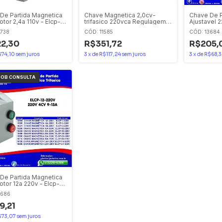
De Partida Magnetica
Chave Magnetica 2,0cv-
Chave De P
otor 2,4a 110v - Elcp-2-
trifasico 220vca Regulagem
Ajustavel 2
 Eletromec / Eaton
5.5-8a Ip65 Le1e2cv220m7
220v Eletr
7738
CÓD: 11585
CÓD: 13684
Schneider
2,30
R$351,72
R$205,
$74,10
sem juros
3
x
de
R$117,24
sem juros
3
x
de
R$68,3
De Partida Magnetica
otor 12a 220v - Elcp-
v Eletromec / Eaton
3686
9,21
$73,07
sem juros