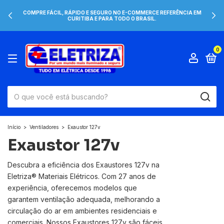
COMPRE FÁCIL, RÁPIDO E SEGURO NO E-COMMERCE REFERÊNCIA EM
CURITIBA E PARA TODO O BRASIL.
0
Início
>
Ventiladores
>
Exaustor 127v
Exaustor 127v
Descubra a eficiência dos Exaustores 127v na
Eletriza® Materiais Elétricos. Com 27 anos de
experiência, oferecemos modelos que
garantem ventilação adequada, melhorando a
circulação do ar em ambientes residenciais e
comerciais. Nossos Exaustores 127v são fáceis