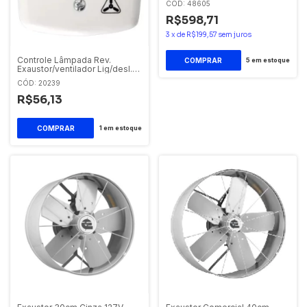
CÓD: 48605
R$598,71
3
x
de
R$199,57
sem juros
Controle Lâmpada Rev.
5
em estoque
Exaustor/ventilador Lig/desl.
40/50cm 127v
CÓD: 20239
R$56,13
1
em estoque