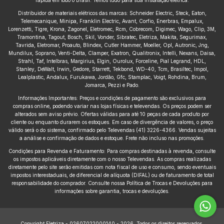
rápida em todo o Brasil. Temos tudo para sua instalação elétrica.
Distribuidor de materiais elétricos das marcas: Schneider Electric, Steck, Eaton,
Telemecanique, Minipa, Franklin Electric, Avant, Corfio, Enerbras, Empalux,
Lorenzetti, Tigre, Krona, Zagonel, Eletromec, Rcm, Cobrecom, Digimec, Wago, Clip, 3M,
Tramontina, Tagout, Bosch, Skil, Vonder, Sibratec, Eletriza, Makita, Segurimax,
Tavrida, Eletromar, Proauto, Blindex, Cutler Hammer, Moeller, Opl, Autronic, Jng,
Mundilux, Soprano, Venti-Delta, Clamper, Exatron, Qualitronix, Intelli, Nexans, Daisa,
Strahl, Taf, Intelbras, Margirius, Elgin, Ourolux, Forceline, Pial Legrand, HDL,
Stanley, DeWalt, Irwin, Gedore, Starrett, Tekbond, WD-40, Tcm, Brasiltec, Impol,
Lealplastic, Andalux, Furukawa, Jordão, Gfc, Stamplac, Voigt, Rohdina, Brum,
Jomarca, Pezzi e Pado.
Informações Importantes: Preços e condições de pagamento são exclusivos para
compras online, podendo variar nas lojas físicas e televendas. Os preços podem ser
alterados sem aviso prévio. Ofertas válidas para até 10 peças de cada produto por
cliente ou enquanto durarem os estoques. Em caso de divergência de valores, o preço
válido será o do sistema, confirmado pelo Televendas (41) 3226-4366. Vendas sujeitas
a análise e confirmação de dados e estoque. Frete não incluso nas promoções.
Condições para Revenda e Faturamento: Para compras destinadas à revenda, consulte
os impostos aplicáveis diretamente com o nosso Televendas. As compras realizadas
diretamente pelo site serão emitidas com nota fiscal de uso e consumo, sendo eventuais
impostos interestaduais, de diferencial de alíquota (DIFAL) ou de faturamento de total
responsabilidade do comprador. Consulte nossa Política de Trocas e Devoluções para
informações sobre garantia, trocas e devoluções.
Copyright Eletriza - 02607022000140 - 2026. Todos os direitos reservados.