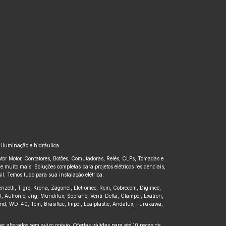
, iluminação e hidráulica.
untor Motor, Contatores, Botões, Comutadoras, Relés, CLPs, Tomadas e
 muito mais. Soluções completas para projetos elétricos residenciais,
l. Temos tudo para sua instalação elétrica.
renzetti, Tigre, Krona, Zagonel, Eletromec, Rcm, Cobrecom, Digimec,
pl, Autronic, Jng, Mundilux, Soprano, Venti-Delta, Clamper, Exatron,
kbond, WD-40, Tcm, Brasiltec, Impol, Lealplastic, Andalux, Furukawa,
r alterados sem aviso prévio. Ofertas válidas para até 10 peças de