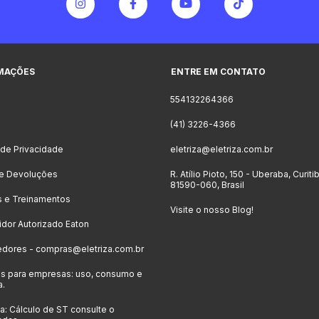
MAÇÕES
ENTRE EM CONTATO
554132264366
o
(41) 3226-4366
a de Privacidade
eletriza@eletriza.com.br
 e Devoluções
R. Atílio Pioto, 150 - Uberaba, Curiti
81590-060, Brasil
s e Treinamentos
Visite o nosso Blog!
uidor Autorizado Eaton
edores -
compras@eletriza.com.br
s para empresas: uso, consumo e
a.
: Cálculo de ST consulte o