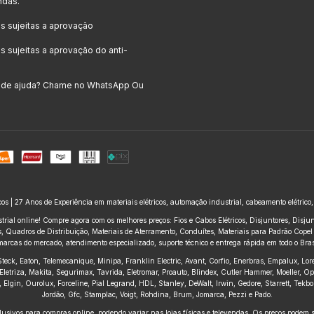
ndas.
 sujeitas a aprovação
 sujeitas a aprovação do anti-
a de ajuda? Chame no WhatsApp Ou
icos | 27 Anos de Experiência em materiais elétricos, automação industrial, cabeamento elétrico
trial online! Compre agora com os melhores preços: Fios e Cabos Elétricos, Disjuntores, Disj
 Quadros de Distribuição, Materiais de Aterramento, Conduítes, Materiais para Padrão Copel e
marcas do mercado, atendimento especializado, suporte técnico e entrega rápida em todo o Brasi
, Steck, Eaton, Telemecanique, Minipa, Franklin Electric, Avant, Corfio, Enerbras, Empalux, Lo
Eletriza, Makita, Segurimax, Tavrida, Eletromar, Proauto, Blindex, Cutler Hammer, Moeller, O
ius, Elgin, Ourolux, Forceline, Pial Legrand, HDL, Stanley, DeWalt, Irwin, Gedore, Starrett, Te
Jordão, Gfc, Stamplac, Voigt, Rohdina, Brum, Jomarca, Pezzi e Pado.
usivos para compras online, podendo variar nas lojas físicas e televendas. Os preços podem se