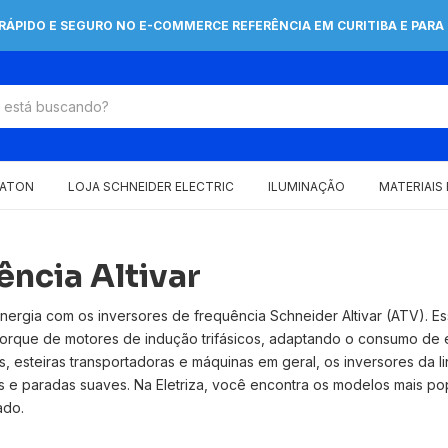
 RÁPIDO E SEGURO NO E-COMMERCE REFERÊNCIA EM CURITIBA E PARA 
EATON
LOJA SCHNEIDER ELECTRIC
ILUMINAÇÃO
MATERIAIS
ência Altivar
ergia com os inversores de frequência Schneider Altivar (ATV). Ess
torque de motores de indução trifásicos, adaptando o consumo de 
 esteiras transportadoras e máquinas em geral, os inversores da lin
s e paradas suaves. Na Eletriza, você encontra os modelos mais p
ado.