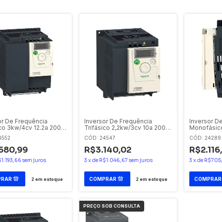
or De Frequência
Inversor De Frequência
Inversor D
ico 3kw/4cv 12.2a 200 -
Trifásico 2,2kw/3cv 10a 200 -
Monofásico
tv12hu30m3 -
240v Schneider Eletric
200 - 240v
4552
CÓD: 24547
CÓD: 24289
der Eletric - Schneider
Schneider E
 Ofertas
Eletric
580,99
R$3.140,02
R$2.116
1.193,66
sem juros
3
x
de
R$1.046,67
sem juros
3
x
de
R$705
2
em estoque
2
em estoque