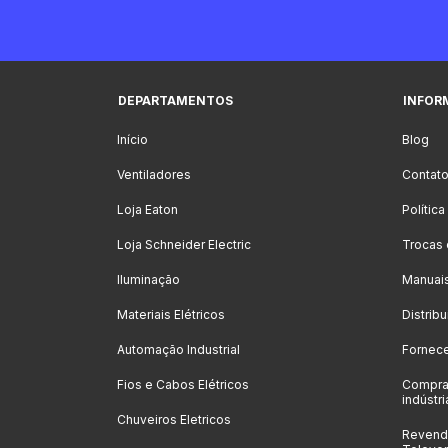
DEPARTAMENTOS
INFOR
Início
Blog
Ventiladores
Contat
Loja Eaton
Polític
Loja Schneider Electric
Trocas
Iluminação
Manuai
Materiais Elétricos
Distrib
Automação Industrial
Fornec
Fios e Cabos Elétricos
Compra
indústri
Chuveiros Eletricos
Revenda