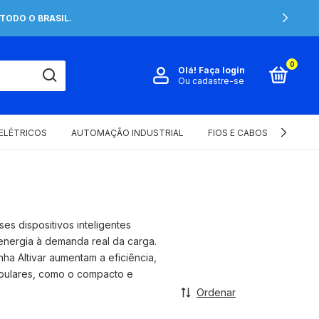
TODO O BRASIL.
0
Olá!
Faça login
Ou cadastre-se
 ELÉTRICOS
AUTOMAÇÃO INDUSTRIAL
FIOS E CABOS ELÉTRICOS
es dispositivos inteligentes
energia à demanda real da carga.
ha Altivar aumentam a eficiência,
opulares, como o compacto e
Ordenar