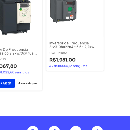
Inversor de Frequencia
Atv310hu22n4e 5,5a 2,2kw
or De Frequencia
3cv 380v Schneider
sico 2,2kw/3cv 10a
CÓD: 24855
240v Atv12hu22m2 -
R$1.951,00
4310
der Eletric - Schneider
 Ofertas
067,80
3
x
de
R$650,33
sem juros
$1.022,60
sem juros
4
em estoque