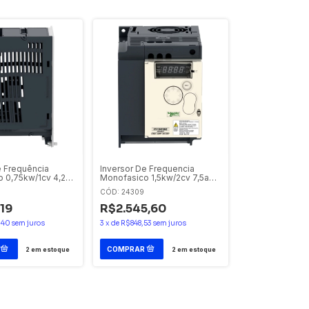
e Frequência
Inversor De Frequencia
 0,75kw/1cv 4,2a
Monofasico 1,5kw/2cv 7,5a
 Atv12h075m2 -
200 - 240v Atv12hu15m2
CÓD: 24309
letric - Schneider
Schneider Eletric - Schneider
Eletric
,19
R$2.545,60
,40
sem juros
3
x
de
R$848,53
sem juros
2
em estoque
2
em estoque