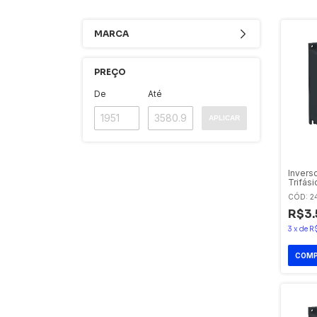
MARCA
PREÇO
De
Até
APLICAR
Invers
Trifás
240v A
CÓD: 2
Schnei
Eletric
R$3.
3
x
de
R$