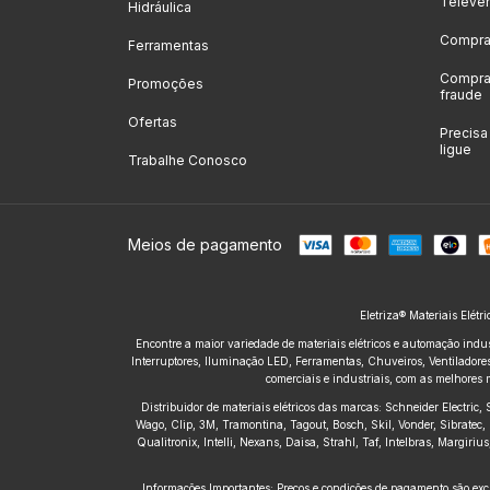
Televe
Hidráulica
Compras
Ferramentas
Compras
Promoções
fraude
Ofertas
Precis
ligue
Trabalhe Conosco
Meios de pagamento
Eletriza® Materiais Elétr
Encontre a maior variedade de materiais elétricos e automação indus
Interruptores, Iluminação LED, Ferramentas, Chuveiros, Ventiladores,
comerciais e industriais, com as melhores 
Distribuidor de materiais elétricos das marcas: Schneider Electric
Wago, Clip, 3M, Tramontina, Tagout, Bosch, Skil, Vonder, Sibratec, 
Qualitronix, Intelli, Nexans, Daisa, Strahl, Taf, Intelbras, Margir
Informações Importantes: Preços e condições de pagamento são excl