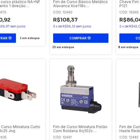
 curso plástico NA+NF
Fim de Curso Básico Metálico
Chave Fim
nto 1 direção
Alavanca Xce118c
P121
110G11 Telemecanique
Telemecanique
2470
CÓD: 12480
CÓD: 16965
0,92
R$108,37
R$86,0
$36,97
sem juros
3
x
de
R$36,12
sem juros
2
x
de
R$43,
2
em estoque
25
em estoque
8
em estoque
 Curso Miniatura Curto
Fim de Curso Miniatura Pistão
Fim de Cur
 1c25 Jng
Com Roldana Xcj102c
Haste Red
Telemecanique
Telemecan
2635
CÓD: 12491
CÓD: 12482