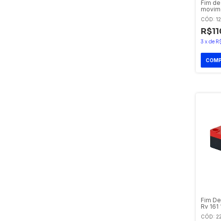
Fim de
movime
XCKN2
CÓD: 1
R$11
3
x
de
R
Fim De
Rv 161
CÓD: 2