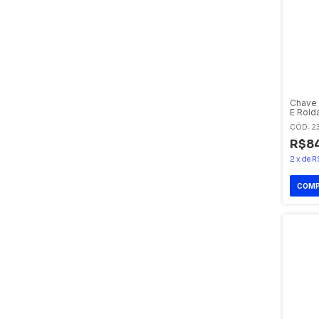
Chave 
E Rold
Sibrat
CÓD: 2
R$84
2
x
de
R