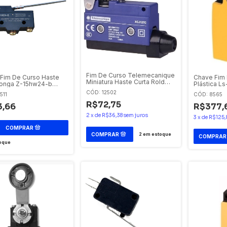
Fim De Curso Telemecanique
Fim De Curso Haste
Chave Fim 
Miniatura Haste Curta Rold
Longa Z-15hw24-b
Plástica Ls
Xcj127 Telemecanique
ec
CÓD: 12502
511
CÓD: 8565
R$72,75
3,66
R$377,
2
x
de
R$36,38
sem juros
3
x
de
R$125,
2
em estoque
oque