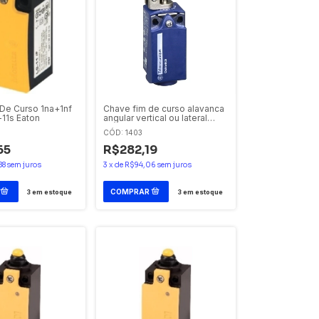
De Curso 1na+1nf
Chave fim de curso alavanca
-11s Eaton
angular vertical ou lateral
XCKP2128G11 Telemecanique
CÓD: 1403
65
R$282,19
88
sem juros
3
x
de
R$94,06
sem juros
3
em estoque
3
em estoque