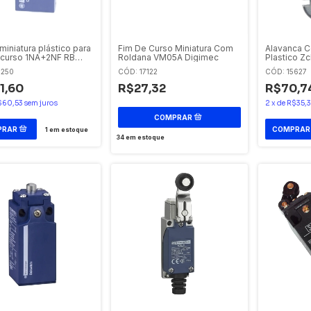
miniatura plástico para
Fim De Curso Miniatura Com
Alavanca 
 curso 1NA+2NF RB
Roldana VM05A Digimec
Plastico Z
 Telemecanique
Telemecan
6250
CÓD: 17122
CÓD: 15627
1,60
R$27,32
R$70,7
$60,53
sem juros
2
x
de
R$35,3
1
em estoque
34
em estoque