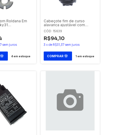
Com Roldana Em
Cabeçote fim de curso
cky31
alavanca ajustável com
ique
roldana ZCKD21
CÓD: 15639
Telemecanique
4
R$94,10
7
sem juros
3
x
de
R$31,37
sem juros
4
em estoque
1
em estoque