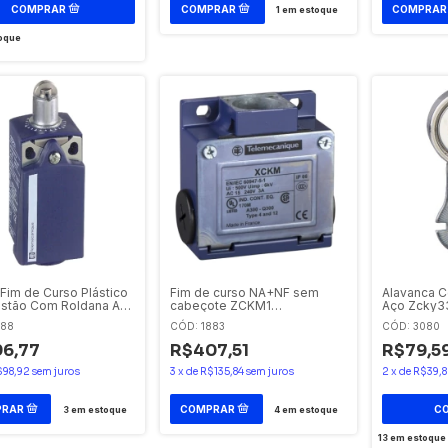
1
em estoque
oque
Fim de Curso Plástico
Fim de curso NA+NF sem
Alavanca 
istão Com Roldana Aço
cabeçote ZCKM1
Aço Zcky3
02g11 Telemecnique
Telemecanique
588
CÓD: 1883
CÓD: 3080
6,77
R$407,51
R$79,5
$98,92
sem juros
3
x
de
R$135,84
sem juros
2
x
de
R$39,
3
em estoque
4
em estoque
13
em estoque