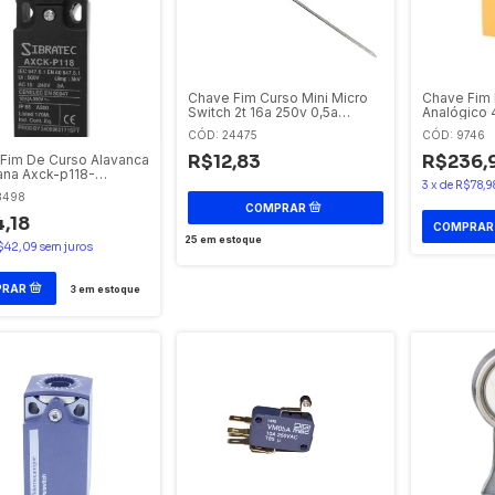
Chave Fim Curso Mini Micro
Chave Fim
Switch 2t 16a 250v 0,5a
Analógico 
125vdc Haste 50mm V-153-
Eaton
CÓD: 24475
CÓD: 9746
1c25
R$12,83
R$236,
Fim De Curso Alavanca
ana Axck-p118-
3
x
de
R$78,9
ec
3498
,18
25
em estoque
$42,09
sem juros
3
em estoque