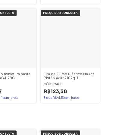
o miniatura haste
Fim de Curso Plástico Na+nf
 XCJ128C
Pistão Xckn2102g11
ique
Telemecanique
CÓD: 12468
7
R$123,38
04
sem juros
3
x
de
R$41,13
sem juros