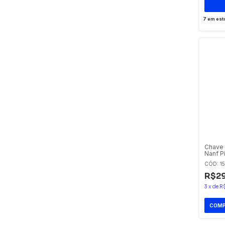
7
em est
Chave 
Nanf P
Xckp21
CÓD: 1
R$29
3
x
de
R