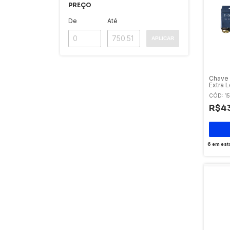
PREÇO
De
Até
APLICAR
Chave 
Extra 
Sibrat
CÓD: 15
R$4
6
em est