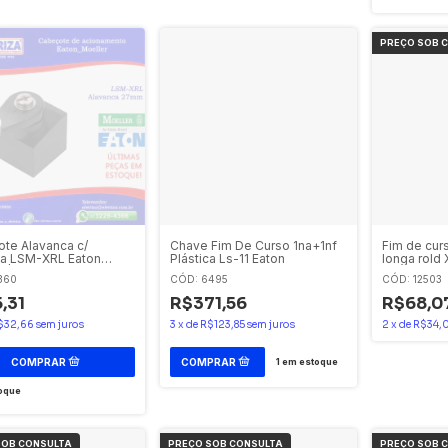
te Alavanca c/
Chave Fim De Curso 1na+1nf
Fim de curs
a LSM-XRL Eaton
Plástica Ls-11 Eaton
longa rold
 | Eletriza
Telemecan
360
CÓD: 6495
CÓD: 12503
,31
R$371,56
R$68,0
$32,66
sem juros
3
x
de
R$123,85
sem juros
2
x
de
R$34,
1
em estoque
oque