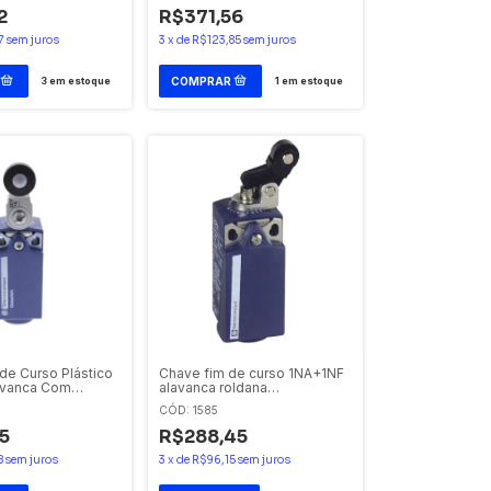
2
R$371,56
7
sem juros
3
x
de
R$123,85
sem juros
3
em estoque
1
em estoque
de Curso Plástico
Chave fim de curso 1NA+1NF
avanca Com
alavanca roldana
kp2118g11
XCKP2127G11 Telemecanique
CÓD: 1585
ique
5
R$288,45
8
sem juros
3
x
de
R$96,15
sem juros