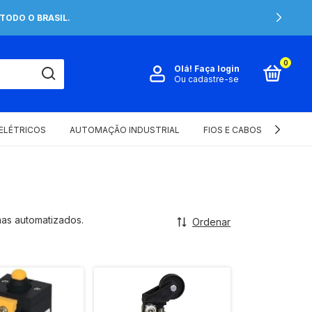
TODO O BRASIL.
0
Olá!
Faça login
Ou cadastre-se
 ELÉTRICOS
AUTOMAÇÃO INDUSTRIAL
FIOS E CABOS ELÉTRICOS
mas automatizados.
Ordenar