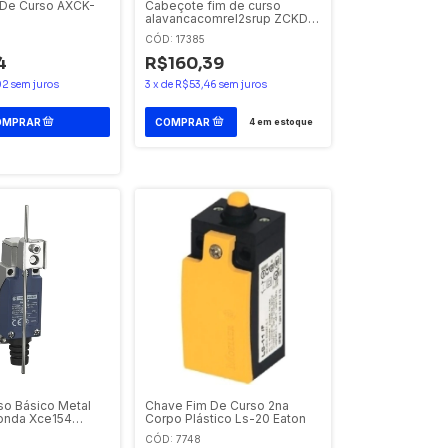
 De Curso AXCK-
Cabeçote fim de curso
alavancacomrel2srup ZCKD15
Telemecanique
CÓD: 17385
4
R$160,39
02
sem juros
3
x
de
R$53,46
sem juros
4
em estoque
so Básico Metal
Chave Fim De Curso 2na
onda Xce154
Corpo Plástico Ls-20 Eaton
ique
CÓD: 7748