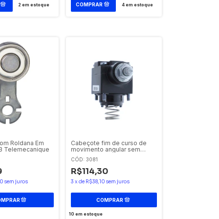
2
em estoque
4
em estoque
Com Roldana Em
Cabeçote fim de curso de
3 Telemecanique
movimento angular sem
haste ZCKD05
CÓD: 3081
Telemecanique
9
R$114,30
80
sem juros
3
x
de
R$38,10
sem juros
10
em estoque