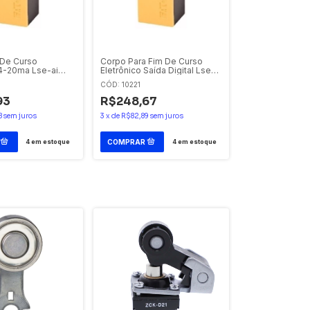
 De Curso
Corpo Para Fim De Curso
4-20ma Lse-ai
Eletrônico Saída Digital Lse-11
Eaton
CÓD: 10221
93
R$248,67
8
sem juros
3
x
de
R$82,89
sem juros
4
em estoque
4
em estoque