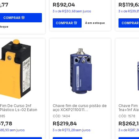
,77
R$92,04
R$119,6
3
x
de
R$30,68
sem juros
3
x
de
R$39,8
4
em estoque
toque
Fim De Curso 2nf
Chave fim de curso pistão de
Chave Fim 
Plástico Ls-02 Eaton
aço XCKP2110G11
1na+1nf Al
Telemecanique
Roldana Xc
885
CÓD: 1404
CÓD: 1578
Telemecan
7,78
R$219,84
R$262,1
$85,93
sem juros
3
x
de
R$73,28
sem juros
3
x
de
R$87,3