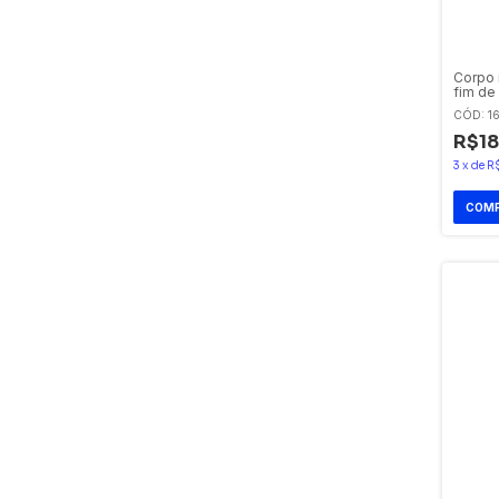
Corpo 
fim de
ZCP39
CÓD: 1
R$18
3
x
de
R