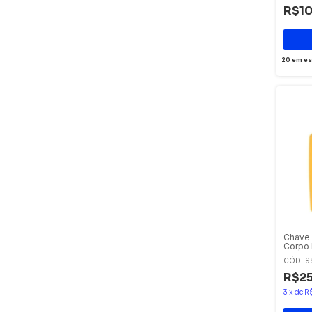
R$10
20
em es
Chave 
Corpo 
CÓD: 9
R$25
3
x
de
R