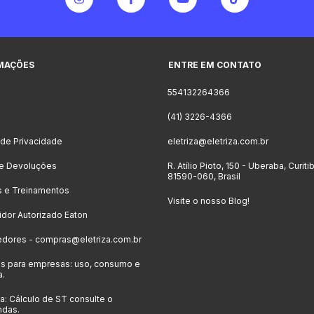
MAÇÕES
ENTRE EM CONTATO
554132264366
o
(41) 3226-4366
a de Privacidade
eletriza@eletriza.com.br
 e Devoluções
R. Atílio Pioto, 150 - Uberaba, Curiti
81590-060, Brasil
s e Treinamentos
Visite o nosso Blog!
uidor Autorizado Eaton
edores -
compras@eletriza.com.br
s para empresas: uso, consumo e
a.
: Cálculo de ST consulte o
ndas.