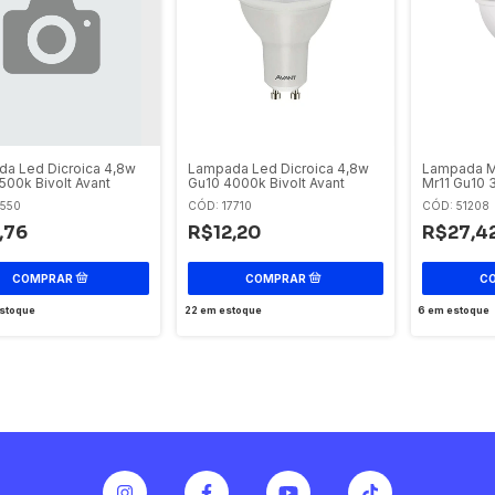
a Led Dicroica 4,8w
Lampada Led Dicroica 4,8w
Lampada Mi
500k Bivolt Avant
Gu10 4000k Bivolt Avant
Mr11 Gu10 
Jng
7550
CÓD: 17710
CÓD: 51208
,76
R$12,20
R$27,4
stoque
22
em estoque
6
em estoque