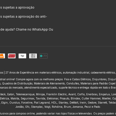
 sujeitas a aprovação
 sujeitas a aprovação do anti-
a de ajuda? Chame no WhatsApp Ou
icos | 27 Anos de Experiência em materiais elétricos, automação industrial, cabeamento elétrico
trial online! Compre agora com os melhores preços: Fios e Cabos Elétricos, Disjuntores, Disj
 Quadros de Distribuição, Materiais de Aterramento, Conduítes, Materiais para Padrão Copel e
marcas do mercado, atendimento especializado, suporte técnico e entrega rápida em todo o Brasi
, Steck, Eaton, Telemecanique, Minipa, Franklin Electric, Avant, Corfio, Enerbras, Empalux, Lo
Eletriza, Makita, Segurimax, Tavrida, Eletromar, Proauto, Blindex, Cutler Hammer, Moeller, O
ius, Elgin, Ourolux, Forceline, Pial Legrand, HDL, Stanley, DeWalt, Irwin, Gedore, Starrett, Te
Jordão, Gfc, Stamplac, Voigt, Rohdina, Brum, Jomarca, Pezzi e Pado.
usivos para compras online, podendo variar nas lojas físicas e televendas. Os preços podem se