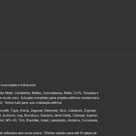
, iluminação e hidráulica.
untor Motor, Contatores, Botões, Comutadoras, Relés, CLPs, Tomadas e
 muito mais. Soluções completas para projetos elétricos residenciais,
l. Temos tudo para sua instalação elétrica.
renzetti, Tigre, Krona, Zagonel, Eletromec, Rcm, Cobrecom, Digimec,
pl, Autronic, Jng, Mundilux, Soprano, Venti-Delta, Clamper, Exatron,
kbond, WD-40, Tcm, Brasiltec, Impol, Lealplastic, Andalux, Furukawa,
r alterados sem aviso prévio. Ofertas válidas para até 10 peças de