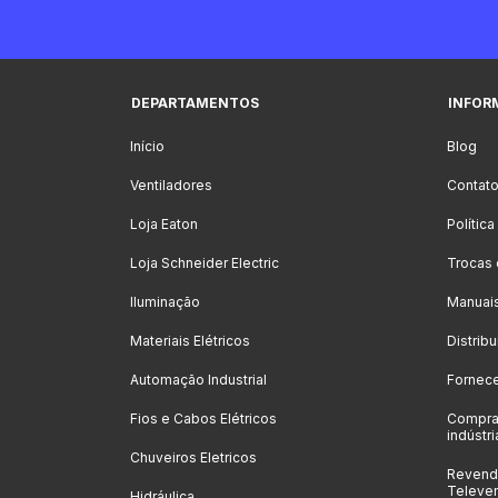
DEPARTAMENTOS
INFOR
Início
Blog
Ventiladores
Contat
Loja Eaton
Polític
Loja Schneider Electric
Trocas
Iluminação
Manuai
Materiais Elétricos
Distrib
Automação Industrial
Fornec
Fios e Cabos Elétricos
Compra
indústri
Chuveiros Eletricos
Revenda
Televe
Hidráulica