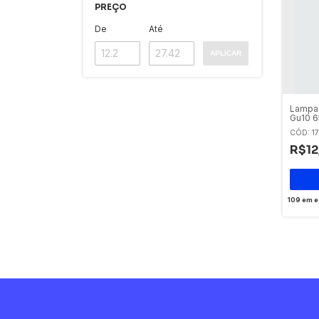
PREÇO
De
Até
APLICAR
Lampad
Gu10 6
CÓD: 1
R$12
109
em e