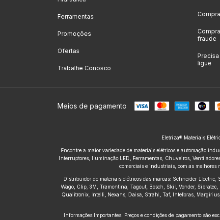
Compras
Ferramentas
Compras
Promoções
fraude
Ofertas
Precis
ligue
Trabalhe Conosco
Meios de pagamento
Eletriza® Materiais Elétr
Encontre a maior variedade de materiais elétricos e automação indus
Interruptores, Iluminação LED, Ferramentas, Chuveiros, Ventiladores,
comerciais e industriais, com as melhores 
Distribuidor de materiais elétricos das marcas: Schneider Electric
Wago, Clip, 3M, Tramontina, Tagout, Bosch, Skil, Vonder, Sibratec, 
Qualitronix, Intelli, Nexans, Daisa, Strahl, Taf, Intelbras, Margir
Informações Importantes: Preços e condições de pagamento são excl