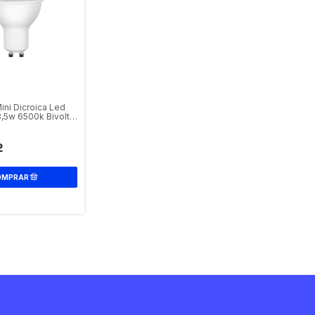
ni Dicroica Led
3,5w 6500k Bivolt
2