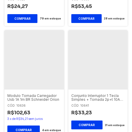
R$24,27
R$53,45
79
em estoque
28
em estoque
Modulo Tomada Carregador
Conjunto Interruptor 1 Tecla
Usb 1A 1m BR Schneider Orion
Simples + Tomada 2p+t 10A
250v Pl/br Schneider Orion
CÓD: 10636
CÓD: 10641
R$102,63
R$33,23
3
x
de
R$34,21
sem juros
31
em estoque
4
em estoque