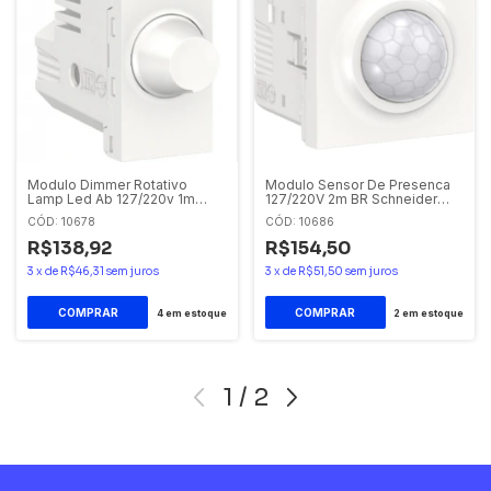
Modulo Dimmer Rotativo
Modulo Sensor De Presenca
Lamp Led Ab 127/220v 1m
127/220V 2m BR Schneider
Schneider Orion
Orion
CÓD: 10678
CÓD: 10686
R$138,92
R$154,50
3
x
de
R$46,31
sem juros
3
x
de
R$51,50
sem juros
4
em estoque
2
em estoque
1
/
2