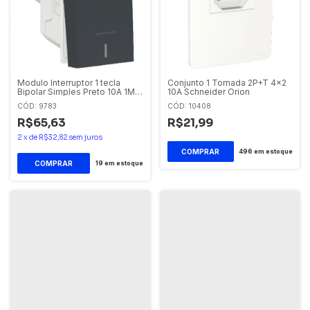
Modulo Interruptor 1 tecla
Conjunto 1 Tomada 2P+T 4x2
Bipolar Simples Preto 10A 1M
10A Schneider Orion
GR S70110294 Schneider
CÓD: 9783
CÓD: 10408
Orion
R$65,63
R$21,99
2
x
de
R$32,82
sem juros
496
em estoque
19
em estoque