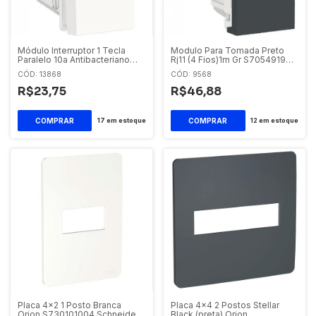
Módulo Interruptor 1 Tecla
Modulo Para Tomada Preto
Paralelo 10a Antibacteriano
Rj11 (4 Fios)1m Gr S70549194
Branco S70110324 Schneider
Schneider Orion
CÓD: 13868
CÓD: 9568
Orion
R$23,75
R$46,88
17
em estoque
12
em estoque
Placa 4x2 1 Posto Branca
Placa 4x4 2 Postos Stellar
Orion S730101004 Schneider
Black (preta) Orion