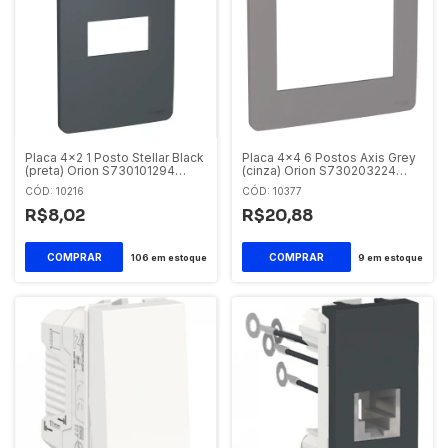
Placa 4x2 1 Posto Stellar Black
Placa 4x4 6 Postos Axis Grey
(preta) Orion S730101294
(cinza) Orion S730203224
Schneider Orion
Schneider Orion
CÓD: 10216
CÓD: 10377
R$8,02
R$20,88
106
em estoque
9
em estoque