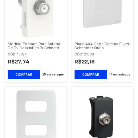
Modulo Tomada Para Antena
Placa 4x4 Cega Gamma Silver
De Tv Coaxial 1m Br Schneider
Schneider Orion
Orion
CÓD: 10624
CÓD: 23309
R$27,74
R$22,18
25
em estoque
14
em estoque