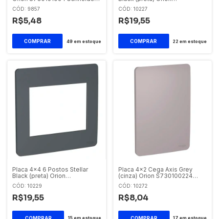
Orion
S730201294 Schneider Orion
CÓD: 9857
CÓD: 10227
R$5,48
R$19,55
49
em estoque
22
em estoque
Placa 4x4 6 Postos Stellar
Placa 4x2 Cega Axis Grey
Black (preta) Orion
(cinza) Orion S730100224
S730203294 Schneider Orion
Schneider Orion
CÓD: 10229
CÓD: 10272
R$19,55
R$8,04
15
em estoque
17
em estoque