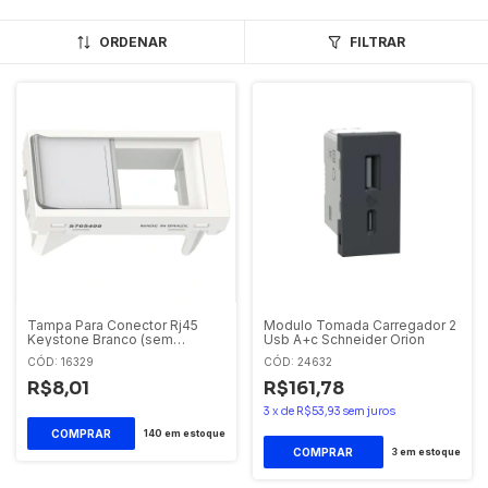
ORDENAR
FILTRAR
Tampa Para Conector Rj45
Modulo Tomada Carregador 2
Keystone Branco (sem
Usb A+c Schneider Orion
Conector) Orion S70542104
CÓD: 16329
CÓD: 24632
Schneider
R$8,01
R$161,78
3
x
de
R$53,93
sem juros
140
em estoque
3
em estoque