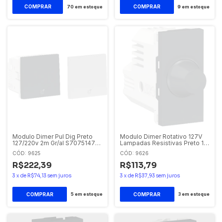
70
em estoque
9
em estoque
Modulo Dimer Pul Dig Preto
Modulo Dimer Rotativo 127V
127/220v 2m Gr/al S70751479
Lampadas Resistivas Preto 1m
Schneider Orion
Gr S70710094 Schneider
CÓD: 9625
CÓD: 9626
Orion
R$222,39
R$113,79
3
x
de
R$74,13
sem juros
3
x
de
R$37,93
sem juros
5
em estoque
3
em estoque