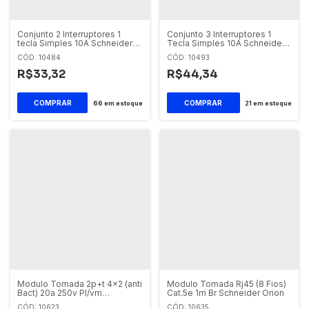
Conjunto 2 Interruptores 1
Conjunto 3 Interruptores 1
tecla Simples 10A Schneider
Tecla Simples 10A Schneider
Orion
Orion
CÓD: 10484
CÓD: 10493
R$33,32
R$44,34
66
em estoque
21
em estoque
Modulo Tomada 2p+t 4x2 (anti
Modulo Tomada Rj45 (8 Fios)
Bact) 20a 250v Pl/vm
Cat.5e 1m Br Schneider Orion
Schneider Orion
CÓD: 10623
CÓD: 10635