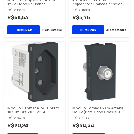
Modulo Campainha Cigarra
Placa 4x2 2 Postos
127V 1 Modulo Branco
Adjacentes Branca Schneider
Schneider Orion
Orion
CÓD: 11082
CÓD: 11083
R$58,53
R$5,76
11
em estoque
31
em estoque
Modulo 1 Tomada 2P+T preto
Módulo Tomada Para Antena
10A 1m Gr S70202194
De Tv (Para Cabo Coaxial Tipo
Schneider Orion
F) Grafite Orion S70546894
CÓD: 9470
CÓD: 9544
Schneider Orion
R$20,24
R$34,34