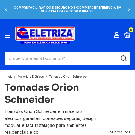
COMPRE FÁCIL, RÁPIDO E SEGURO NO E-COMMERCE REFERÊNCIA EM
CURITIBA E PARA TODO O BRASIL.
0
Início
>
Materiais Elétricos
>
Tomadas Orion Schneider
Tomadas Orion
Schneider
Tomadas Orion Schneider em materiais
elétricos garantem conexões seguras, design
modular e fácil instalação para ambientes
residenciais e co
74 produtos