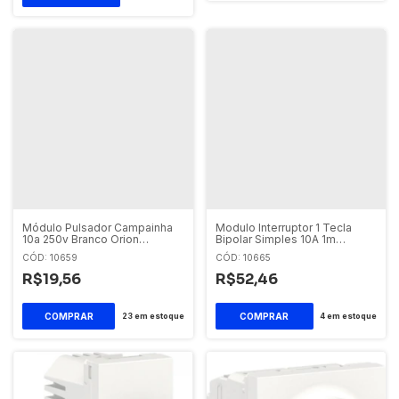
Módulo Pulsador Campainha
Modulo Interruptor 1 Tecla
10a 250v Branco Orion
Bipolar Simples 10A 1m
S70112604 Schneider Orion
Schneider Orion
CÓD: 10659
CÓD: 10665
R$19,56
R$52,46
23
em estoque
4
em estoque