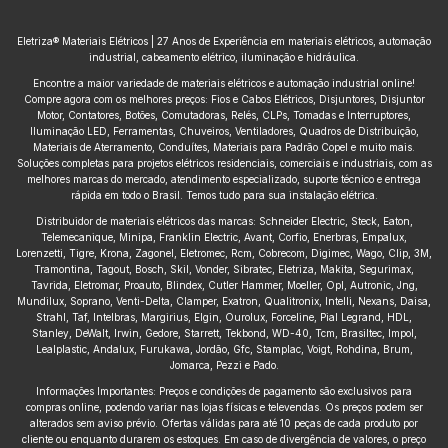
Eletriza® Materiais Elétricos | 27 Anos de Experiência em materiais elétricos, automação
industrial, cabeamento elétrico, iluminação e hidráulica.
Encontre a maior variedade de materiais elétricos e automação industrial online!
Compre agora com os melhores preços: Fios e Cabos Elétricos, Disjuntores, Disjuntor
Motor, Contatores, Botões, Comutadoras, Relés, CLPs, Tomadas e Interruptores,
Iluminação LED, Ferramentas, Chuveiros, Ventiladores, Quadros de Distribuição,
Materiais de Aterramento, Conduítes, Materiais para Padrão Copel e muito mais.
Soluções completas para projetos elétricos residenciais, comerciais e industriais, com as
melhores marcas do mercado, atendimento especializado, suporte técnico e entrega
rápida em todo o Brasil. Temos tudo para sua instalação elétrica.
Distribuidor de materiais elétricos das marcas: Schneider Electric, Steck, Eaton,
Telemecanique, Minipa, Franklin Electric, Avant, Corfio, Enerbras, Empalux,
Lorenzetti, Tigre, Krona, Zagonel, Eletromec, Rcm, Cobrecom, Digimec, Wago, Clip, 3M,
Tramontina, Tagout, Bosch, Skil, Vonder, Sibratec, Eletriza, Makita, Segurimax,
Tavrida, Eletromar, Proauto, Blindex, Cutler Hammer, Moeller, Opl, Autronic, Jng,
Mundilux, Soprano, Venti-Delta, Clamper, Exatron, Qualitronix, Intelli, Nexans, Daisa,
Strahl, Taf, Intelbras, Margirius, Elgin, Ourolux, Forceline, Pial Legrand, HDL,
Stanley, DeWalt, Irwin, Gedore, Starrett, Tekbond, WD-40, Tcm, Brasiltec, Impol,
Lealplastic, Andalux, Furukawa, Jordão, Gfc, Stamplac, Voigt, Rohdina, Brum,
Jomarca, Pezzi e Pado.
Informações Importantes: Preços e condições de pagamento são exclusivos para
compras online, podendo variar nas lojas físicas e televendas. Os preços podem ser
alterados sem aviso prévio. Ofertas válidas para até 10 peças de cada produto por
cliente ou enquanto durarem os estoques. Em caso de divergência de valores, o preço