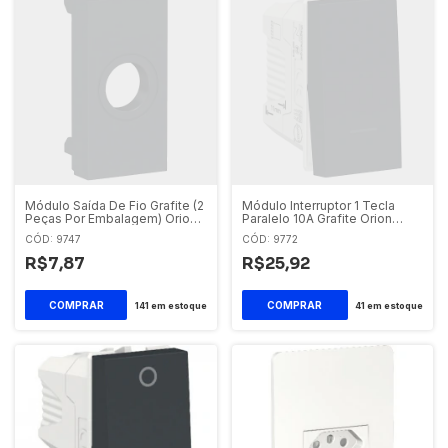
Módulo Saída De Fio Grafite (2
Módulo Interruptor 1 Tecla
Peças Por Embalagem) Orion
Paralelo 10A Grafite Orion
S70866894 Schneider Orion
S70110394 Schneider Orion
CÓD: 9747
CÓD: 9772
R$7,87
R$25,92
141
em estoque
41
em estoque