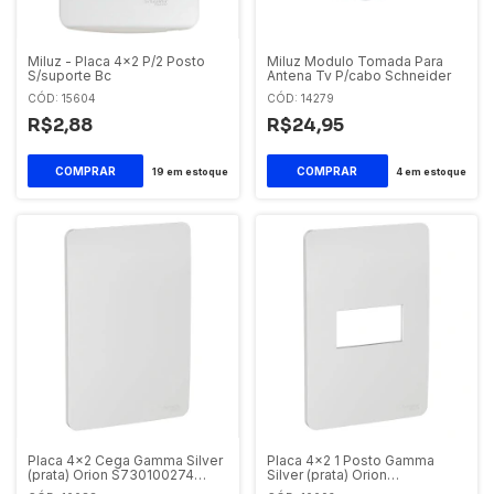
Miluz - Placa 4x2 P/2 Posto
Miluz Modulo Tomada Para
S/suporte Bc
Antena Tv P/cabo Schneider
CÓD: 15604
CÓD: 14279
R$2,88
R$24,95
19
em estoque
4
em estoque
Placa 4x2 Cega Gamma Silver
Placa 4x2 1 Posto Gamma
(prata) Orion S730100274
Silver (prata) Orion
Schneider Orion
S730101274 Schneider Orion