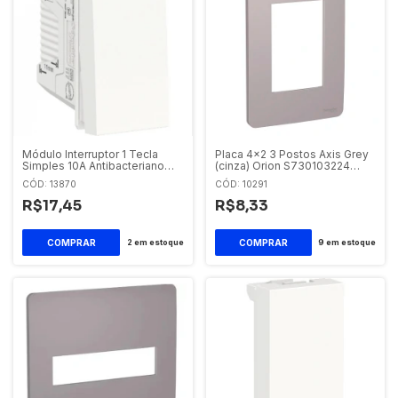
Módulo Interruptor 1 Tecla
Placa 4x2 3 Postos Axis Grey
Simples 10A Antibacteriano
(cinza) Orion S730103224
Branco S70110124 Schneider
Schneider Orion
CÓD: 13870
CÓD: 10291
Orion
R$17,45
R$8,33
2
em estoque
9
em estoque