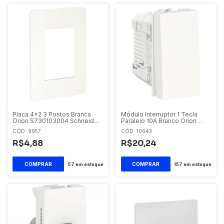
Placa 4x2 3 Postos Branca
Módulo Interruptor 1 Tecla
Orion S730103004 Schneider
Paralelo 10A Branco Orion
Orion
S70110304 Schneider Orion
CÓD: 9957
CÓD: 10643
R$4,88
R$20,24
57
em estoque
157
em estoque