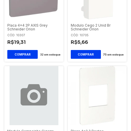
Placa 4x4 2P AXIS Grey
Modulo Cego 2 Unid Br
Schneider Orion
Schneider Orion
CÓD: 10307
CÓD: 10705
R$19,31
R$5,66
32
em estoque
75
em estoque