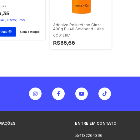
9047
,35
$42,18
sem juros
Adesivo Poliuretano Cinza
400g PU40 Selabond - Alta
4
em estoque
Resistência
CÓD: 2107
R$35,66
MAÇÕES
ENTRE EM CONTATO
554132264366