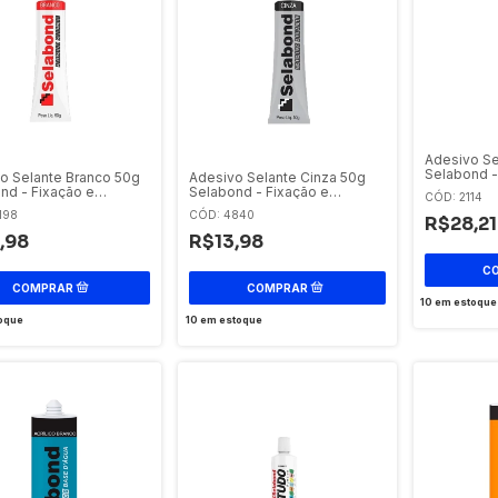
Adesivo Se
Selabond -
o Selante Branco 50g
Adesivo Selante Cinza 50g
Vedação
nd - Fixação e
Selabond - Fixação e
CÓD: 2114
ão
Vedação
198
CÓD: 4840
R$28,21
,98
R$13,98
10
em estoque
oque
10
em estoque