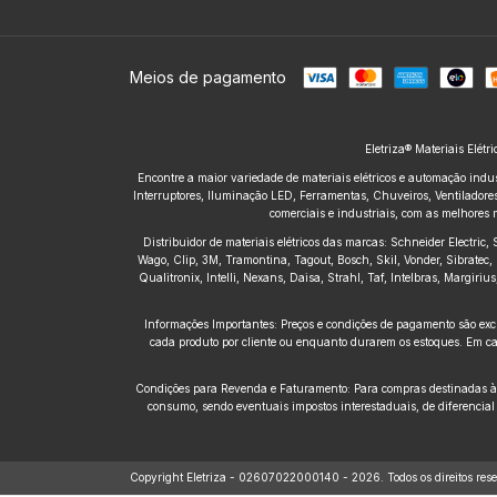
Meios de pagamento
Eletriza® Materiais Elétr
Encontre a maior variedade de materiais elétricos e automação indus
Interruptores, Iluminação LED, Ferramentas, Chuveiros, Ventiladores,
comerciais e industriais, com as melhores 
Distribuidor de materiais elétricos das marcas: Schneider Electric
Wago, Clip, 3M, Tramontina, Tagout, Bosch, Skil, Vonder, Sibratec, 
Qualitronix, Intelli, Nexans, Daisa, Strahl, Taf, Intelbras, Margir
Informações Importantes: Preços e condições de pagamento são excl
cada produto por cliente ou enquanto durarem os estoques. Em cas
Condições para Revenda e Faturamento: Para compras destinadas à re
consumo, sendo eventuais impostos interestaduais, de diferencial
Copyright Eletriza - 02607022000140 - 2026. Todos os direitos rese