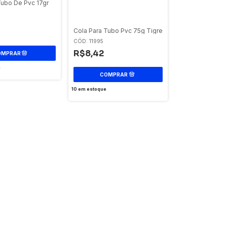
Tubo De Pvc 17gr
Cola Para Tubo Pvc 75g Tigre
CÓD: 11995
R$8,42
e
10
em estoque