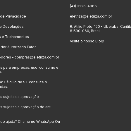
o
(41) 3226-4366
a de Privacidade
eletriza@eletriza.com.br
 e Devoluções
R. Atílio Pioto, 150 - Uberaba, Curiti
81590-060, Brasil
s e Treinamentos
Visite o nosso Blog!
uidor Autorizado Eaton
edores -
compras@eletriza.com.br
s para empresas: uso, consumo e
a.
: Cálculo de ST consulte o
ndas.
 sujeitas a aprovação
 sujeitas a aprovação do anti-
a de ajuda? Chame no WhatsApp Ou