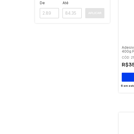
De
Até
APLICAR
Adesiv
400g P
Flexibi
CÓD: 21
R$35
6
em est