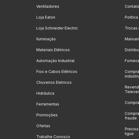
Ventiladores
Contat
Loja Eaton
Polític
Loja Schneider Electric
Trocas
Iluminação
Manuai
Materiais Elétricos
Distrib
Automação Industrial
Fornec
Fios e Cabos Elétricos
Compra
indústri
Chuveiros Eletricos
Revenda
Televe
Hidráulica
Compras
Ferramentas
Compras
Promoções
fraude
Ofertas
Precis
ligue
Trabalhe Conosco