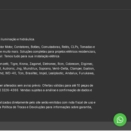
, iluminação e hidráulica.
untor Motor, Contatores, Botões, Comutadoras, Relés, CLPs, Tomadas e
 muito mais. Soluções completas para projetos elétricos residenciais,
l. Temos tudo para sua instalação elétrica.
renzetti, Tigre, Krona, Zagonel, Eletromec, Rcm, Cobrecom, Digimec,
pl, Autronic, Jng, Mundilux, Soprano, Venti-Delta, Clamper, Exatron,
kbond, WD-40, Tcm, Brasiltec, Impol, Lealplastic, Andalux, Furukawa,
r alterados sem aviso prévio. Ofertas válidas para até 10 peças de
41) 3226-4366. Vendas sujeitas a análise e confirmação de dados e
zadas diretamente pelo site serão emitidas com nota fiscal de uso e
 Política de Trocas e Devoluções para informações sobre garantia,