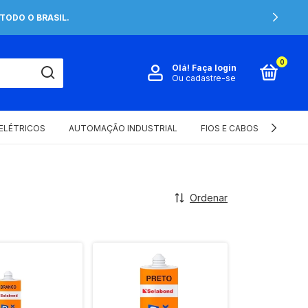
TODO O BRASIL.
0
Olá!
Faça login
Ou cadastre-se
 ELÉTRICOS
AUTOMAÇÃO INDUSTRIAL
FIOS E CABOS ELÉTRICOS
Ordenar