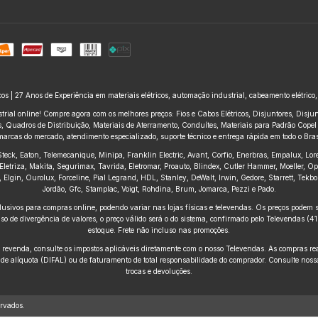
icos | 27 Anos de Experiência em materiais elétricos, automação industrial, cabeamento elétrico
trial online! Compre agora com os melhores preços: Fios e Cabos Elétricos, Disjuntores, Disj
 Quadros de Distribuição, Materiais de Aterramento, Conduítes, Materiais para Padrão Copel e
marcas do mercado, atendimento especializado, suporte técnico e entrega rápida em todo o Brasi
, Steck, Eaton, Telemecanique, Minipa, Franklin Electric, Avant, Corfio, Enerbras, Empalux, Lo
Eletriza, Makita, Segurimax, Tavrida, Eletromar, Proauto, Blindex, Cutler Hammer, Moeller, O
ius, Elgin, Ourolux, Forceline, Pial Legrand, HDL, Stanley, DeWalt, Irwin, Gedore, Starrett, Te
Jordão, Gfc, Stamplac, Voigt, Rohdina, Brum, Jomarca, Pezzi e Pado.
usivos para compras online, podendo variar nas lojas físicas e televendas. Os preços podem se
o de divergência de valores, o preço válido será o do sistema, confirmado pelo Televendas (
estoque. Frete não incluso nas promoções.
venda, consulte os impostos aplicáveis diretamente com o nosso Televendas. As compras reali
 de alíquota (DIFAL) ou de faturamento de total responsabilidade do comprador. Consulte nossa
trocas e devoluções.
rvados.