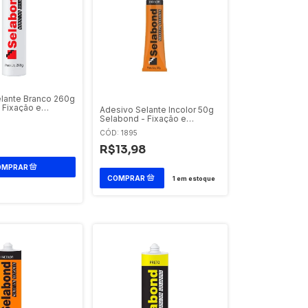
lante Branco 260g
 Fixação e
Adesivo Selante Incolor 50g
Selabond - Fixação e
Vedação
CÓD: 1895
R$13,98
1
em estoque