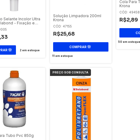
Cola Para 
Krona
CÓD: 49458
Solução Limpadora 200ml
R$2,89
o Selante Incolor Ultra
Krona
labond - Fixação e
CÓD: 47155
ão
3005
R$25,68
,33
50
em estoqu
2
em estoque
11
em estoque
ara Tubo Pvc 850g