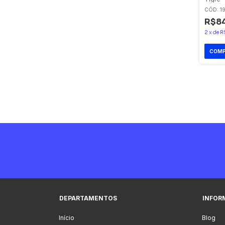
CÓD: 1
R$84
2
x
de
R
DEPARTAMENTOS
INFOR
Início
Blog