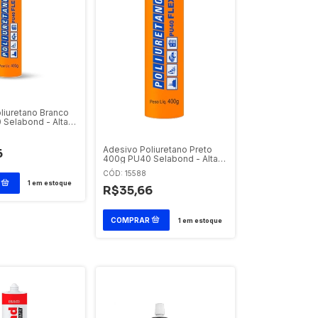
liuretano Branco
Selabond - Alta
de
Adesivo Poliuretano Preto
6
400g PU40 Selabond - Alta
Resistência
CÓD: 15588
1
em estoque
R$35,66
1
em estoque