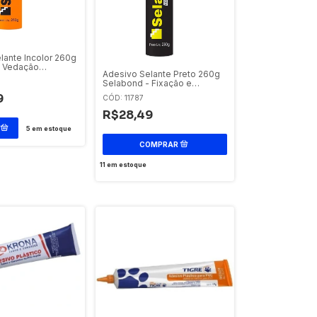
lante Incolor 260g
- Vedação
Adesivo Selante Preto 260g
te
Selabond - Fixação e
Vedação
9
CÓD: 11787
R$28,49
5
em estoque
11
em estoque