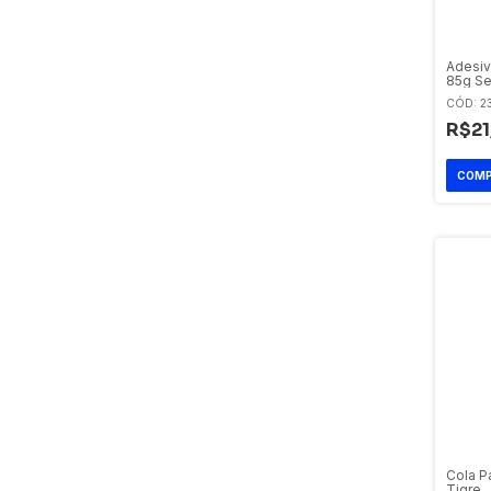
Adesiv
85g Se
Vedaç
CÓD: 2
R$21
Cola P
Tigre