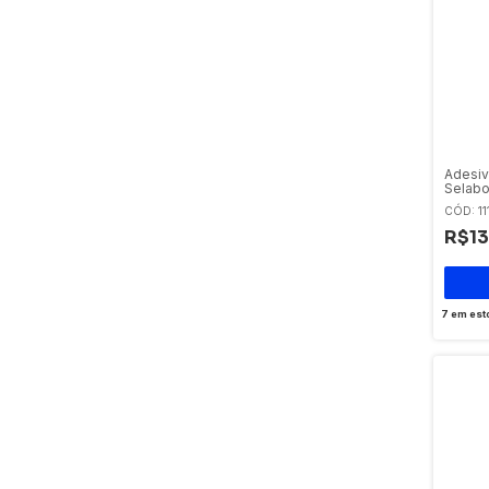
Adesiv
Selabo
Vedaç
CÓD: 11
R$13
7
em est