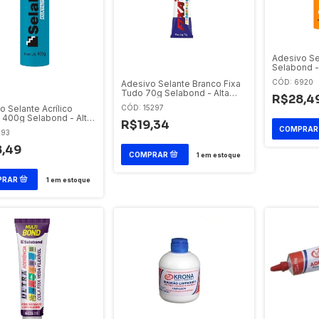
Adesivo Se
Selabond 
Transparen
CÓD: 6920
Adesivo Selante Branco Fixa
Tudo 70g Selabond - Alta
R$28,4
Fixação
CÓD: 15297
o Selante Acrílico
 400g Selabond - Alta
R$19,34
lidade
893
,49
1
em estoque
1
em estoque