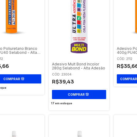
o Poliuretano Branco
Adesivo Po
U40 Selabond - Alta
400g PU40 
lidade
Flexibilida
12
CÓD: 2112
Adesivo Mult Bond Incolor
,66
R$35,6
280g Selabond - Alta Adesão
CÓD: 23004
R$39,43
oque
17
em estoque