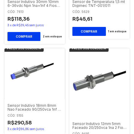
Sensor Indutivo 30mm 10mm
Sensor de Temperatura 1,5 mt
6-36vdc Npn 1na+1nf 4 Fios
Digimec TNT-001/011
Faceado Sibratec
CÓD: 7613
CÓD: 5629
R$118,36
R$45,61
3
x
de
R$39,45
sem juros
1
em estoque
2
em estoque
Sensor Indutivo 18mm 8mm
Nao Faceado 90/250vca 1nf 2
Fios Cabo 2m Lim-
CÓD: 5155
818n/a2f925 Digimec
R$290,58
Sensor Indutivo 12mm 5mm
Faceado 20/250vca 1na 2 Fios
3
x
de
R$96,86
sem juros
Com Cabo 2m Lim-
CÓD: 9491