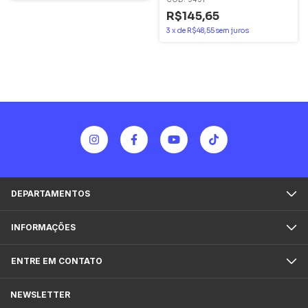
212n/a2a9252 Digimec
R$145,65
3
x
de
R$48,55
sem juros
DEPARTAMENTOS
INFORMAÇÕES
ENTRE EM CONTATO
NEWSLETTER