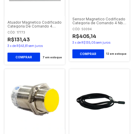
Sensor Magnetico Codificado
Atuador Magnetico Codificado
Categoria de Comando 4 Nbr-
Categoria De Comando 4
14.153 2nf Nsmc/01-33
CÓD: 50094
Cmc01 Sensor + Atuador
Digimec
CÓD: 17773
250ma 30vcc/ca
R$405,14
R$131,43
3
x
de
R$135,05
sem juros
3
x
de
R$43,81
sem juros
12
em estoque
7
em estoque