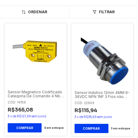
ORDENAR
FILTRAR
Sensor Magnetico Codificado
Sensor Indutivo 12mm 4MM 6-
Categoria De Comando 4 Nbr-
36VDC NPN 1NF 3 Fios não
14.153 2nf Nsms-02e-33
Faceado Sibratec
CÓD: 14159
CÓD: 22909
Digimec
R$365,08
R$115,94
3
x
de
R$121,69
sem juros
3
x
de
R$38,65
sem juros
4
em estoque
3
em estoque