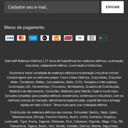
Meios de pagamento
Eletriza® Materiais Elétricos | 27 Anos de Experiência em materiais elétricos, automação
industrial, cabeamento elétrico, iluminação e hidráulica.
Encontre a maior variedade de materiais elétricos e automação industrial online!
Compre agora com os melhores preços: Fios e Cabos Elétricos, Disjuntores, Disjuntor
Motor, Contatores, Botões, Comutadoras, Relés, CLPs, Tomadas e Interruptores,
Iluminação LED, Ferramentas, Chuveiros, Ventiladores, Quadros de Distribuição,
Materiais de Aterramento, Conduítes, Materiais para Padrão Copel e muito mais.
Soluções completas para projetos elétricos residenciais, comerciais e industriais, com as
melhores marcas do mercado, atendimento especializado, suporte técnico e entrega
rápida em todo o Brasil. Temos tudo para sua instalação elétrica.
Distribuidor de materiais elétricos das marcas: Schneider Electric, Steck, Eaton,
Telemecanique, Minipa, Franklin Electric, Avant, Corfio, Enerbras, Empalux,
Lorenzetti, Tigre, Krona, Zagonel, Eletromec, Rcm, Cobrecom, Digimec, Wago, Clip, 3M,
Tramontina, Tagout, Bosch, Skil, Vonder, Sibratec, Eletriza, Makita, Segurimax,