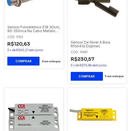
Sensor Fotoeletrico E18 30cm,
90-250vca Na Cabo Metalico
Jng
CÓD: 5150
Sensor De Nivel A Boia
R$120,63
Rfoh41d Digimec
3
x
de
R$40,21
sem juros
CÓD: 11481
R$230,57
4
em estoque
3
x
de
R$76,86
sem juros
5
em estoque