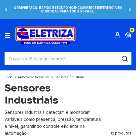
COMPRE FÁCIL, RÁPIDO E SEGURO NO E-COMMERCE REFERÊNCIA EM
CURITIBA E PARA TODO O BRASIL.
0
Início
>
Automação Industrial
>
Sensores Industriais
Sensores
Industriais
Sensores industriais detectam e monitoram
variáveis como presença, pressão, temperatura
e nível, garantindo controle eficiente na
automação.
12 produtos