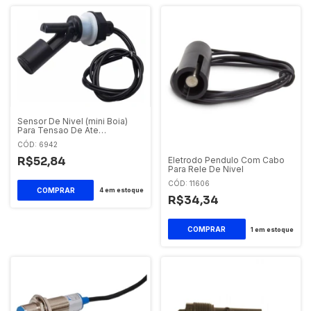
Sensor De Nivel (mini Boia)
Para Tensao De Ate
220vca/vcc- Sibratec
CÓD: 6942
R$52,84
Eletrodo Pendulo Com Cabo
Para Rele De Nivel
CÓD: 11606
4
em estoque
R$34,34
1
em estoque