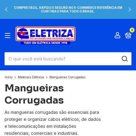
COMPRE FÁCIL, RÁPIDO E SEGURO NO E-COMMERCE REFERÊNCIA EM
CURITIBA E PARA TODO O BRASIL.
0
Início
>
Materiais Elétricos
>
Mangueiras Corrugadas
Mangueiras
Corrugadas
As mangueiras corrugadas são essenciais para
proteger e organizar cabos elétricos, de dados
e telecomunicações em instalações
residenciais, comerciais e industriais.