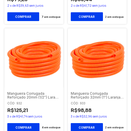
2
x
de
R$39,63
sem juros
2
x
de
R$41,72
sem juros
7
em estoque
2
em estoque
Mangueira Corrugada
Mangueira Corrugada
Reforçado 20mm (1/2'') Laranja
Reforçado 32mm (1'') Laranja
rolo com 50 metros
rolo com 25 metros
CÓD: 932
CÓD: 933
R$125,21
R$98,88
3
x
de
R$41,74
sem juros
3
x
de
R$32,96
sem juros
4
em estoque
2
em estoque