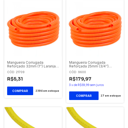
Mangueira Corrugada
Mangueira Corrugada
Reforçado 32mm (1'') Laranja
Reforçada 25mm (3/4'')
Krona
Laranja Tigre rolo com 50
CÓD: 21709
CÓD: 9600
metros
R$5,31
R$179,97
3
x
de
R$59,99
sem juros
2394
em estoque
27
em estoque