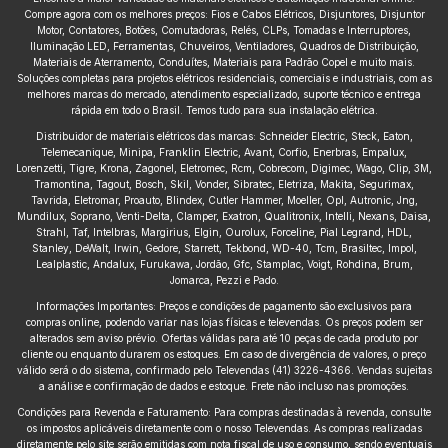
Compre agora com os melhores preços: Fios e Cabos Elétricos, Disjuntores, Disjuntor
Motor, Contatores, Botões, Comutadoras, Relés, CLPs, Tomadas e Interruptores,
Iluminação LED, Ferramentas, Chuveiros, Ventiladores, Quadros de Distribuição,
Materiais de Aterramento, Conduítes, Materiais para Padrão Copel e muito mais.
Soluções completas para projetos elétricos residenciais, comerciais e industriais, com as
melhores marcas do mercado, atendimento especializado, suporte técnico e entrega
rápida em todo o Brasil. Temos tudo para sua instalação elétrica.
Distribuidor de materiais elétricos das marcas: Schneider Electric, Steck, Eaton,
Telemecanique, Minipa, Franklin Electric, Avant, Corfio, Enerbras, Empalux,
Lorenzetti, Tigre, Krona, Zagonel, Eletromec, Rcm, Cobrecom, Digimec, Wago, Clip, 3M,
Tramontina, Tagout, Bosch, Skil, Vonder, Sibratec, Eletriza, Makita, Segurimax,
Tavrida, Eletromar, Proauto, Blindex, Cutler Hammer, Moeller, Opl, Autronic, Jng,
Mundilux, Soprano, Venti-Delta, Clamper, Exatron, Qualitronix, Intelli, Nexans, Daisa,
Strahl, Taf, Intelbras, Margirius, Elgin, Ourolux, Forceline, Pial Legrand, HDL,
Stanley, DeWalt, Irwin, Gedore, Starrett, Tekbond, WD-40, Tcm, Brasiltec, Impol,
Lealplastic, Andalux, Furukawa, Jordão, Gfc, Stamplac, Voigt, Rohdina, Brum,
Jomarca, Pezzi e Pado.
Informações Importantes: Preços e condições de pagamento são exclusivos para
compras online, podendo variar nas lojas físicas e televendas. Os preços podem ser
alterados sem aviso prévio. Ofertas válidas para até 10 peças de cada produto por
cliente ou enquanto durarem os estoques. Em caso de divergência de valores, o preço
válido será o do sistema, confirmado pelo Televendas (41) 3226-4366. Vendas sujeitas
a análise e confirmação de dados e estoque. Frete não incluso nas promoções.
Condições para Revenda e Faturamento: Para compras destinadas à revenda, consulte
os impostos aplicáveis diretamente com o nosso Televendas. As compras realizadas
diretamente pelo site serão emitidas com nota fiscal de uso e consumo, sendo eventuais