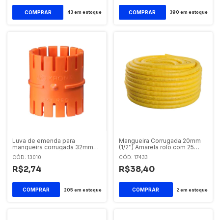
43
em estoque
390
em estoque
Luva de emenda para
Mangueira Corrugada 20mm
mangueira corrugada 32mm
(1/2'') Amarela rolo com 25
(1') laranja
metros
CÓD: 13010
CÓD: 17433
R$2,74
R$38,40
205
em estoque
2
em estoque