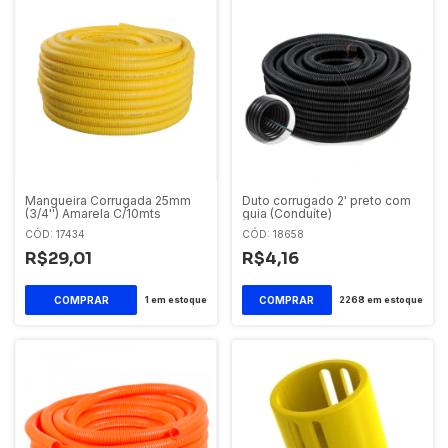
Mangueira Corrugada 25mm
Duto corrugado 2' preto com
(3/4'') Amarela C/10mts
guia (Conduíte)
CÓD: 17434
CÓD: 18658
R$29,01
R$4,16
1
em estoque
2268
em estoque