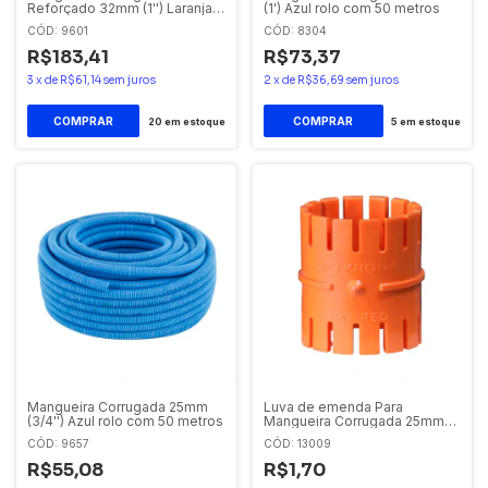
Reforçado 32mm (1'') Laranja
(1') Azul rolo com 50 metros
Tigre
CÓD: 9601
CÓD: 8304
R$183,41
R$73,37
3
x
de
R$61,14
sem juros
2
x
de
R$36,69
sem juros
20
em estoque
5
em estoque
Mangueira Corrugada 25mm
Luva de emenda Para
(3/4'') Azul rolo com 50 metros
Mangueira Corrugada 25mm
(3/4') Laranja
CÓD: 9657
CÓD: 13009
R$55,08
R$1,70