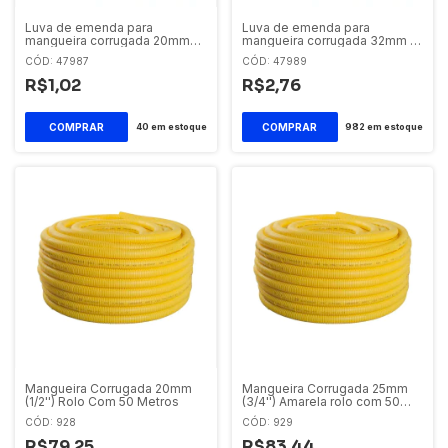
Luva de emenda para
Luva de emenda para
mangueira corrugada 20mm
mangueira corrugada 32mm 1''
1/2' amarela Krona
amarela Krona
CÓD: 47987
CÓD: 47989
R$1,02
R$2,76
40
em estoque
982
em estoque
Mangueira Corrugada 20mm
Mangueira Corrugada 25mm
(1/2'') Rolo Com 50 Metros
(3/4'') Amarela rolo com 50
metros
CÓD: 928
CÓD: 929
R$79,25
R$83,44