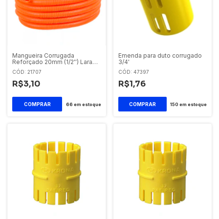
Mangueira Corrugada
Emenda para duto corrugado
Reforçado 20mm (1/2'') Laranja
3/4'
Krona
CÓD: 21707
CÓD: 47397
R$3,10
R$1,76
66
em estoque
150
em estoque