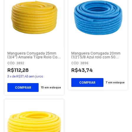
Mangueira Corrugada 25mm
Mangueira Corrugada 20mm
(3/4'') Amarela Tigre Rolo Com
(1/2') 5/8 Azul rolo com 50
50 Metros
metros
CÓD: 3892
CÓD: 3896
R$112,28
R$43,74
3
x
de
R$37,43
sem juros
7
em estoque
15
em estoque