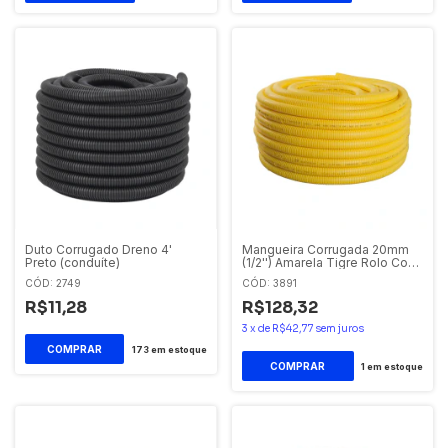
Duto Corrugado Dreno 4'
Mangueira Corrugada 20mm
Preto (conduíte)
(1/2'') Amarela Tigre Rolo Com
25 Metros
CÓD: 2749
CÓD: 3891
R$11,28
R$128,32
3
x
de
R$42,77
sem juros
173
em estoque
1
em estoque