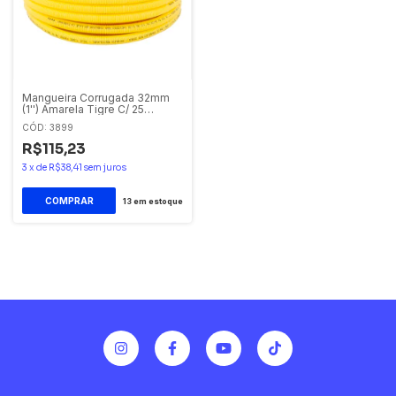
Mangueira Corrugada 32mm
(1'') Amarela Tigre C/ 25
Metros
CÓD: 3899
R$115,23
3
x
de
R$38,41
sem juros
13
em estoque