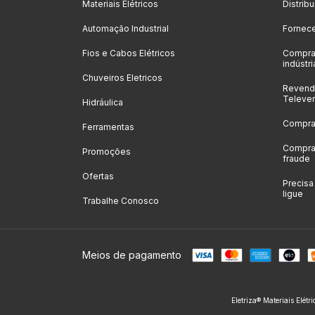
Materiais Elétricos
Distrib
Automação Industrial
Fornec
Fios e Cabos Elétricos
Compra
indústri
Chuveiros Eletricos
Revenda
Televe
Hidráulica
Compras
Ferramentas
Compras
Promoções
fraude
Ofertas
Precis
ligue
Trabalhe Conosco
Meios de pagamento
Eletriza® Materiais Elétr