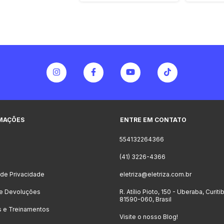
MAÇÕES
ENTRE EM CONTATO
554132264366
o
(41) 3226-4366
a de Privacidade
eletriza@eletriza.com.br
 e Devoluções
R. Atílio Pioto, 150 - Uberaba, Curiti
81590-060, Brasil
s e Treinamentos
Visite o nosso Blog!