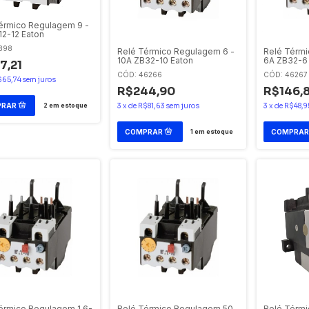
érmico Regulagem 9 -
12-12 Eaton
898
Relé Térmico Regulagem 6 -
Relé Térmi
10A ZB32-10 Eaton
6A ZB32-6
7,21
CÓD: 46266
CÓD: 46267
$65,74
sem juros
R$244,90
R$146,
3
x
de
R$81,63
sem juros
3
x
de
R$48,9
2
em estoque
1
em estoque
érmico Regulagem 1,6-
Relé Térmico Regulagem 50
Relé Térm