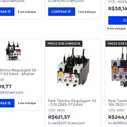
$128,23
sem juros
3
x
de
R$190,51
sem juros
CÓD: 46268
R$38,1
5
em estoque
1
em estoque
9
em estoque
érmico Regulagem 50-
1-63 Eaton - Moeller
025
9,77
$69,92
sem juros
Relé Térmico Regulagem 40
Rele Termi
2
em estoque
- 57A ZB65-57 Eaton
16A ZB32-1
CÓD: 8890
CÓD: 8887
R$621,37
R$244,
3
x
de
R$207,12
sem juros
3
x
de
R$81,6