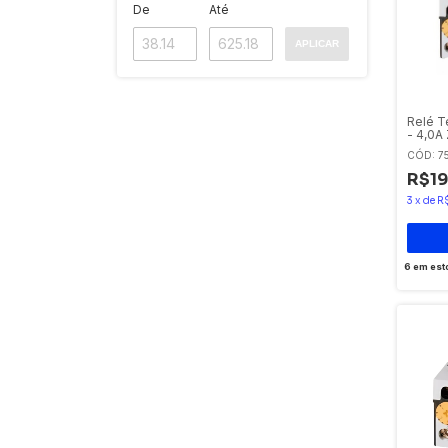
De
Até
APLICAR
Relé T
- 4,0A
CÓD: 7
R$19
3
x
de
R
6
em est