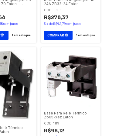
70 Eaton -
24A ZB32-24 Eaton
CÓD: 8858
64
R$278,37
55
sem juros
3
x
de
R$92,79
sem juros
1
em estoque
1
em estoque
Base Para Rele Termico
Zb65-xez Eaton
CÓD: 1119
Relé Térmico
R$98,12
Eaton