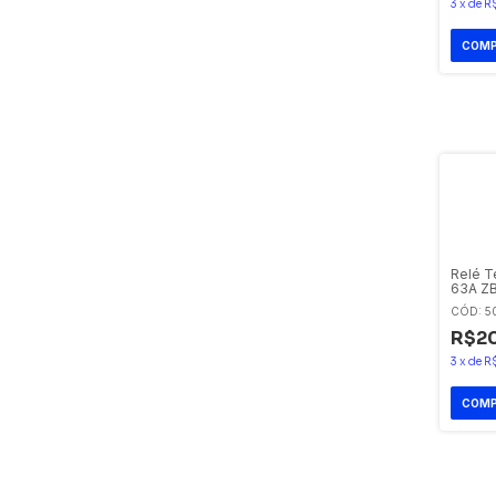
3
x
de
R
Relé T
63A ZB
CÓD: 5
R$20
3
x
de
R