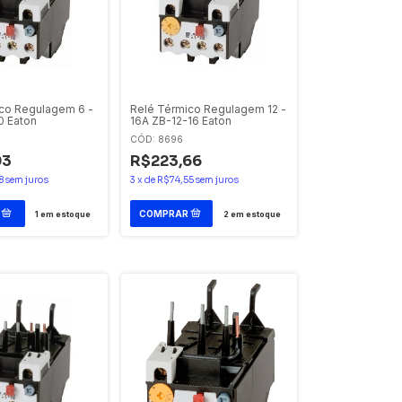
co Regulagem 6 -
Relé Térmico Regulagem 12 -
0 Eaton
16A ZB-12-16 Eaton
CÓD: 8696
93
R$223,66
8
sem juros
3
x
de
R$74,55
sem juros
1
em estoque
2
em estoque