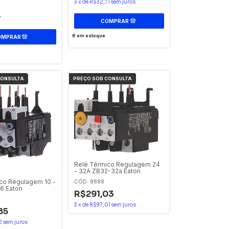
3
x
de
R$32,71
sem juros
4
6
em estoque
Relé Térmico Regulagem 24
- 32A ZB32-32a Eaton
co Regulagem 10 -
CÓD: 8888
6 Eaton
R$291,03
3
x
de
R$97,01
sem juros
85
2
sem juros