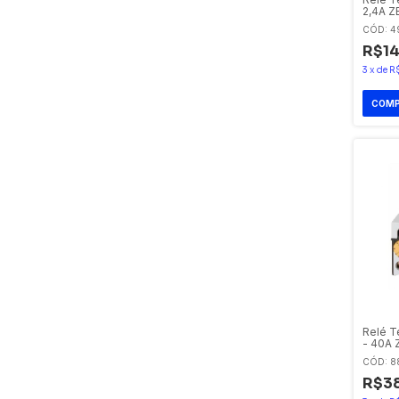
2,4A Z
CÓD: 4
R$14
3
x
de
R
Relé T
- 40A 
CÓD: 8
R$3