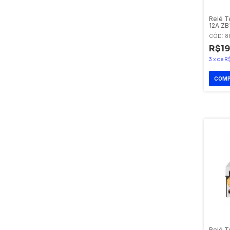
Relé T
12A ZB
CÓD: 8
R$19
3
x
de
R
Relé T