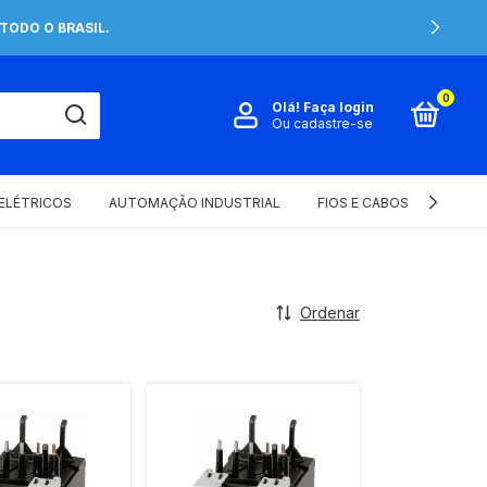
TODO O BRASIL.
0
Olá!
Faça login
Ou cadastre-se
 ELÉTRICOS
AUTOMAÇÃO INDUSTRIAL
FIOS E CABOS ELÉTRICOS
Ordenar