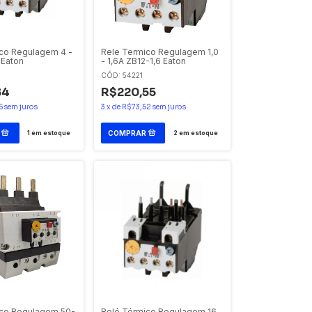
co Regulagem 4 -
Rele Termico Regulagem 1,0
 Eaton
- 1,6A ZB12-1,6 Eaton
CÓD: 54221
84
R$220,55
5
sem juros
3
x
de
R$73,52
sem juros
1
em estoque
2
em estoque
ico Regulagem 50-
Relé Térmico Regulagem 16 -