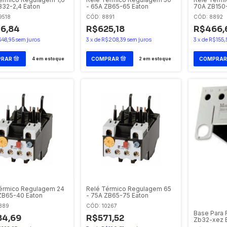
B32-2,4 Eaton
- 65A ZB65-65 Eaton
70A ZB150-
Moeller
9518
CÓD: 8891
CÓD: 8892
6,84
R$625,18
R$466,
$48,95
sem juros
3
x
de
R$208,39
sem juros
3
x
de
R$155,
4
em estoque
2
em estoque
érmico Regulagem 24
Relé Térmico Regulagem 65
ZB65-40 Eaton
- 75A ZB65-75 Eaton
889
CÓD: 10267
Base Para 
84,69
R$571,52
Zb32-xez 