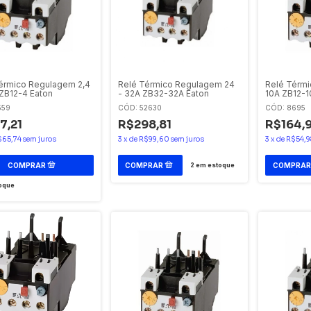
Relé Térmico Regulagem 24
érmico Regulagem 2,4
Relé Térmi
- 32A ZB32-32A Eaton
 ZB12-4 Eaton
10A ZB12-1
CÓD: 52630
559
CÓD: 8695
R$298,81
7,21
R$164,
3
x
de
R$99,60
sem juros
$65,74
sem juros
3
x
de
R$54,9
2
em estoque
oque