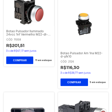
Botao Pulsador Iluminado
24vcc 1nf Vermelho M22-dl-
r/k01/24 Eaton
CÓD: 11058
R$201,51
3
x
de
R$67,17
sem juros
Botao Pulsador Am 1na M22-
d-y/k10
11
em estoque
CÓD: 2126
R$116,30
3
x
de
R$38,77
sem juros
5
em estoque