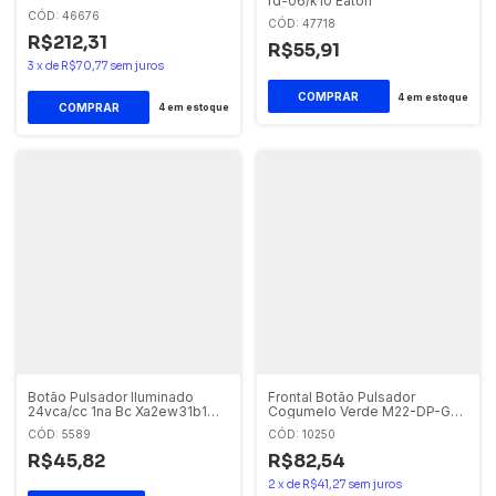
rd-06/k10 Eaton
x1/k10/230 Eaton
CÓD: 46676
CÓD: 47718
R$212,31
R$55,91
3
x
de
R$70,77
sem juros
4
em estoque
4
em estoque
Botão Pulsador Iluminado
Frontal Botão Pulsador
24vca/cc 1na Bc Xa2ew31b1
Cogumelo Verde M22-DP-G
Schneider
Eaton
CÓD: 5589
CÓD: 10250
R$45,82
R$82,54
2
x
de
R$41,27
sem juros