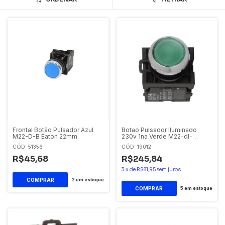
Frontal Botão Pulsador Azul
Botao Pulsador Iluminado
M22-D-B Eaton 22mm
230v 1na Verde M22-dl-
g/k10/230 Eaton
CÓD: 51356
CÓD: 19012
R$45,68
R$245,84
3
x
de
R$81,95
sem juros
2
em estoque
5
em estoque