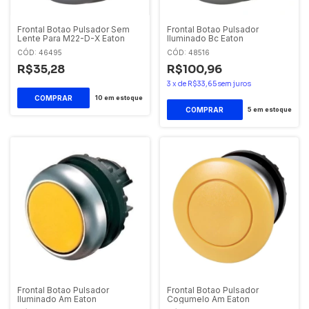
Frontal Botao Pulsador Sem
Frontal Botao Pulsador
Lente Para M22-D-X Eaton
Iluminado Bc Eaton
CÓD: 46495
CÓD: 48516
R$35,28
R$100,96
3
x
de
R$33,65
sem juros
10
em estoque
5
em estoque
Frontal Botao Pulsador
Frontal Botao Pulsador
Iluminado Am Eaton
Cogumelo Am Eaton