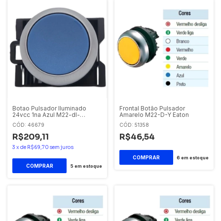
Botao Pulsador Iluminado
Frontal Botão Pulsador
24vcc 1na Azul M22-dl-
Amarelo M22-D-Y Eaton
b/k10/24 Eaton
CÓD: 46679
CÓD: 51358
R$209,11
R$46,54
3
x
de
R$69,70
sem juros
6
em estoque
5
em estoque