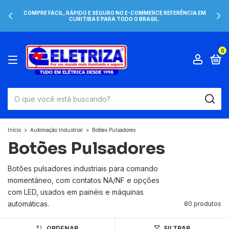
COMPRE FÁCIL, RÁPIDO E SEGURO NO E-COMMERCE REFERÊNCIA EM
CURITIBA E PARA TODO O BRASIL.
0
Início
>
Automação Industrial
>
Botões Pulsadores
Botões Pulsadores
Botões pulsadores industriais para comando
momentâneo, com contatos NA/NF e opções
com LED, usados ​​em painéis e máquinas
automáticas.
80 produtos
ORDENAR
FILTRAR