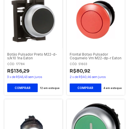
Botão Pulsador Preto M22-d-
Frontal Botao Pulsador
s/k10 1na Eaton
Cogumelo Vm M22-dp-r Eaton
CÓD: 17784
CÓD: 51603
R$136,29
R$80,92
3
x
de
R$45,43
sem juros
2
x
de
R$40,46
sem juros
12
em estoque
4
em estoque