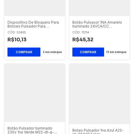
Dispositivo De Bloqueio Para
Botão Pulsasor 1NA Amarelo
Botoes Pulsador Para
Iluminado 24VCA/CC
Cadeado Eletriza Seg
XA2EW35B1 Schneider
CÓD: 53455
CÓD: 11214
R$10,13
R$45,32
2
em estoque
12
em estoque
Botão Pulsador Iluminado
Botao Pulsador 1na Azul A22-
230v 1na Verde M22-dl-g-