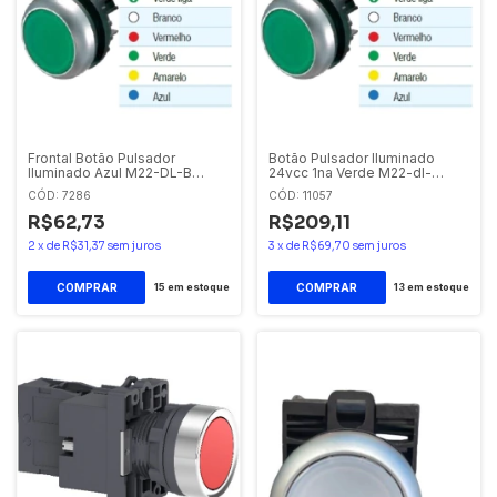
Frontal Botão Pulsador
Botão Pulsador Iluminado
Iluminado Azul M22-DL-B
24vcc 1na Verde M22-dl-
Eaton
g/k10/24 Eaton
CÓD: 7286
CÓD: 11057
R$62,73
R$209,11
2
x
de
R$31,37
sem juros
3
x
de
R$69,70
sem juros
15
em estoque
13
em estoque