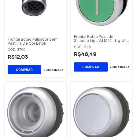
Frontal Botao Pulsador
Frontal Botao Pulsador Sem
Simbolo Liga Vd M22-d-g-x1
Pastilha De Cor Eaton
Eaton
CÓD: 1348
CÓD: 8700
R$48,49
R$12,03
2
em estoque
9
em estoque