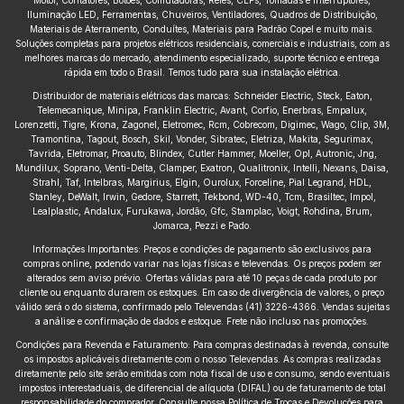
Iluminação LED, Ferramentas, Chuveiros, Ventiladores, Quadros de Distribuição,
Materiais de Aterramento, Conduítes, Materiais para Padrão Copel e muito mais.
Soluções completas para projetos elétricos residenciais, comerciais e industriais, com as
melhores marcas do mercado, atendimento especializado, suporte técnico e entrega
rápida em todo o Brasil. Temos tudo para sua instalação elétrica.
Distribuidor de materiais elétricos das marcas: Schneider Electric, Steck, Eaton,
Telemecanique, Minipa, Franklin Electric, Avant, Corfio, Enerbras, Empalux,
Lorenzetti, Tigre, Krona, Zagonel, Eletromec, Rcm, Cobrecom, Digimec, Wago, Clip, 3M,
Tramontina, Tagout, Bosch, Skil, Vonder, Sibratec, Eletriza, Makita, Segurimax,
Tavrida, Eletromar, Proauto, Blindex, Cutler Hammer, Moeller, Opl, Autronic, Jng,
Mundilux, Soprano, Venti-Delta, Clamper, Exatron, Qualitronix, Intelli, Nexans, Daisa,
Strahl, Taf, Intelbras, Margirius, Elgin, Ourolux, Forceline, Pial Legrand, HDL,
Stanley, DeWalt, Irwin, Gedore, Starrett, Tekbond, WD-40, Tcm, Brasiltec, Impol,
Lealplastic, Andalux, Furukawa, Jordão, Gfc, Stamplac, Voigt, Rohdina, Brum,
Jomarca, Pezzi e Pado.
Informações Importantes: Preços e condições de pagamento são exclusivos para
compras online, podendo variar nas lojas físicas e televendas. Os preços podem ser
alterados sem aviso prévio. Ofertas válidas para até 10 peças de cada produto por
cliente ou enquanto durarem os estoques. Em caso de divergência de valores, o preço
válido será o do sistema, confirmado pelo Televendas (41) 3226-4366. Vendas sujeitas
a análise e confirmação de dados e estoque. Frete não incluso nas promoções.
Condições para Revenda e Faturamento: Para compras destinadas à revenda, consulte
os impostos aplicáveis diretamente com o nosso Televendas. As compras realizadas
diretamente pelo site serão emitidas com nota fiscal de uso e consumo, sendo eventuais
impostos interestaduais, de diferencial de alíquota (DIFAL) ou de faturamento de total
responsabilidade do comprador. Consulte nossa Política de Trocas e Devoluções para