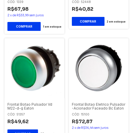
CÓD: 1339
CÓD: 52448
R$67,98
R$40,82
2
x
de
R$33,99
sem juros
2
em estoque
1
em estoque
Frontal Botao Pulsador Vd
Frontal Botao Eletrico Pulsador
M22-d-g Eaton
-Acionador Faceado Bc Eaton
CÓD: 51357
CÓD: 15100
R$49,62
R$72,87
2
x
de
R$36,44
sem juros