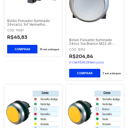
Botão Pulsador Iluminado
24vca/cc 1nf Vermelho
Xa2ew34b1 Schneider
CÓD: 11087
R$45,83
Botao Pulsador Iluminado
24vcc 1na Branco M22-dl-
w/k10/24 Eaton
15
em estoque
CÓD: 15152
R$204,84
3
x
de
R$68,28
sem juros
7
em estoque