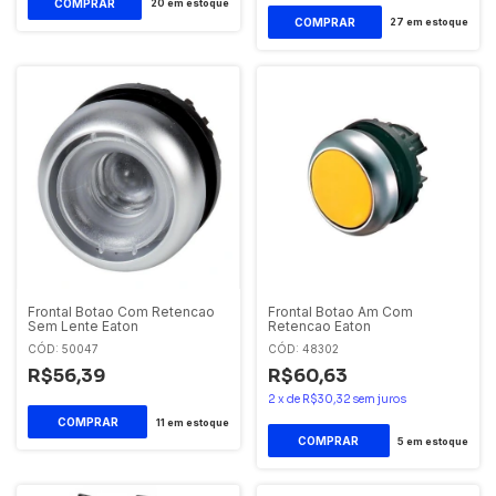
20
em estoque
27
em estoque
Frontal Botao Com Retencao
Frontal Botao Am Com
Sem Lente Eaton
Retencao Eaton
CÓD: 50047
CÓD: 48302
R$56,39
R$60,63
2
x
de
R$30,32
sem juros
11
em estoque
5
em estoque