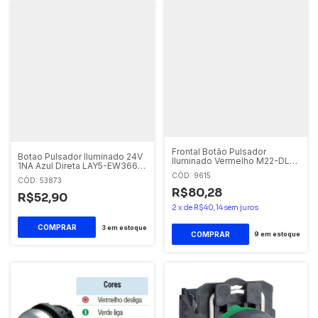
Frontal Botão Pulsador
Botao Pulsador Iluminado 24V
Iluminado Vermelho M22-DL-R
1NA Azul Direta LAY5-EW3661
Eaton
Eletriza
CÓD: 9615
CÓD: 53873
R$80,28
R$52,90
2
x
de
R$40,14
sem juros
3
em estoque
9
em estoque