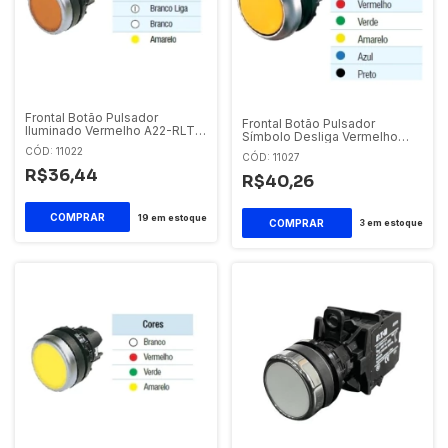
Frontal Botão Pulsador
Frontal Botão Pulsador
Iluminado Vermelho A22-RLT-
Símbolo Desliga Vermelho
RT Eaton
M22-D-R-X0 Eaton
CÓD: 11022
CÓD: 11027
R$36,44
R$40,26
19
em estoque
3
em estoque