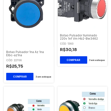
Botao Pulsador Iluminado
220v 1nf Vm Hb2-Bw3462
CÓD: 1360
R$30,18
Botao Pulsador 1na Az 1na
Elbc-az1na
3
em estoque
CÓD: 22706
R$25,75
3
em estoque