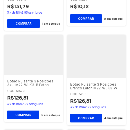
R$131,79
R$10,12
3
x
de
R$43,93
sem juros
8
em estoque
1
em estoque
Botão Pulsante 3 Posições
Botão Pulsante 3 Posições
Azul M22-WLK3-B Eaton
Branco Eaton M22-WLK3-W
CÓD: 51570
CÓD: 52588
R$126,81
R$126,81
3
x
de
R$42,27
sem juros
3
x
de
R$42,27
sem juros
5
em estoque
4
em estoque