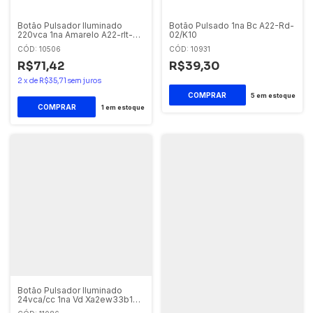
Botão Pulsador Iluminado
Botão Pulsado 1na Bc A22-Rd-
220vca 1na Amarelo A22-rlt-
02/K10
ge/k10/230 Eaton
CÓD: 10506
CÓD: 10931
R$71,42
R$39,30
2
x
de
R$35,71
sem juros
5
em estoque
1
em estoque
Botão Pulsador Iluminado
24vca/cc 1na Vd Xa2ew33b1
Schneider