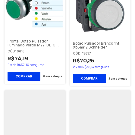
Frontal Botão Pulsador
Botão Pulsador Branco 1nf
Iluminado Verde M22-DL-G
Xb5aa12 Schneider
Eaton
CÓD: 9616
CÓD: 15637
R$74,19
R$70,25
2
x
de
R$37,10
sem juros
2
x
de
R$35,13
sem juros
9
em estoque
3
em estoque