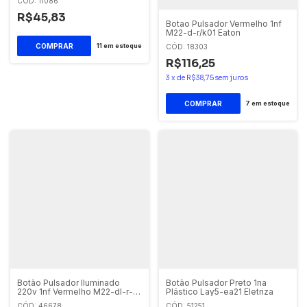
CÓD: 11086
R$45,83
Botao Pulsador Vermelho 1nf
M22-d-r/k01 Eaton
11
em estoque
CÓD: 18303
R$116,25
3
x
de
R$38,75
sem juros
7
em estoque
Botão Pulsador Iluminado
Botão Pulsador Preto 1na
220v 1nf Vermelho M22-dl-r-
Plástico Lay5-ea21 Eletriza
x0/k01/230 Eaton
CÓD: 46678
CÓD: 51251