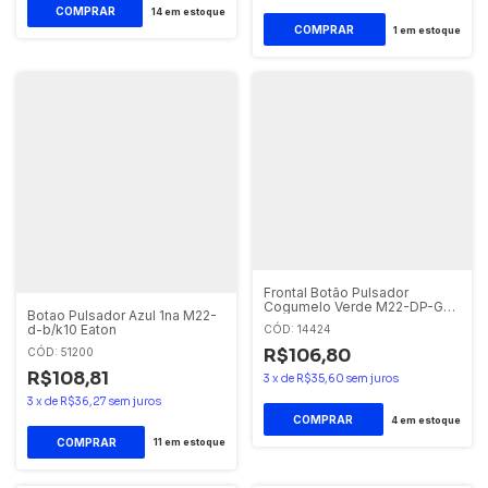
14
em estoque
1
em estoque
Frontal Botão Pulsador
Cogumelo Verde M22-DP-G
Botao Pulsador Azul 1na M22-
Eaton
d-b/k10 Eaton
CÓD: 14424
R$106,80
CÓD: 51200
R$108,81
3
x
de
R$35,60
sem juros
3
x
de
R$36,27
sem juros
4
em estoque
11
em estoque