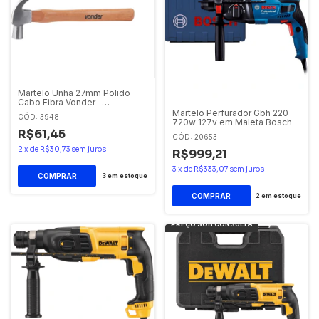
Martelo Unha 27mm Polido
Cabo Fibra Vonder –
Resistente e Leve
Martelo Perfurador Gbh 220
CÓD: 3948
720w 127v em Maleta Bosch
R$61,45
CÓD: 20653
2
x
de
R$30,73
sem juros
R$999,21
3
x
de
R$333,07
sem juros
3
em estoque
2
em estoque