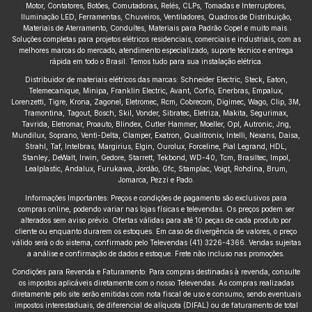
Motor, Contatores, Botões, Comutadoras, Relés, CLPs, Tomadas e Interruptores,
Iluminação LED, Ferramentas, Chuveiros, Ventiladores, Quadros de Distribuição,
Materiais de Aterramento, Conduítes, Materiais para Padrão Copel e muito mais.
Soluções completas para projetos elétricos residenciais, comerciais e industriais, com as
melhores marcas do mercado, atendimento especializado, suporte técnico e entrega
rápida em todo o Brasil. Temos tudo para sua instalação elétrica.
Distribuidor de materiais elétricos das marcas: Schneider Electric, Steck, Eaton,
Telemecanique, Minipa, Franklin Electric, Avant, Corfio, Enerbras, Empalux,
Lorenzetti, Tigre, Krona, Zagonel, Eletromec, Rcm, Cobrecom, Digimec, Wago, Clip, 3M,
Tramontina, Tagout, Bosch, Skil, Vonder, Sibratec, Eletriza, Makita, Segurimax,
Tavrida, Eletromar, Proauto, Blindex, Cutler Hammer, Moeller, Opl, Autronic, Jng,
Mundilux, Soprano, Venti-Delta, Clamper, Exatron, Qualitronix, Intelli, Nexans, Daisa,
Strahl, Taf, Intelbras, Margirius, Elgin, Ourolux, Forceline, Pial Legrand, HDL,
Stanley, DeWalt, Irwin, Gedore, Starrett, Tekbond, WD-40, Tcm, Brasiltec, Impol,
Lealplastic, Andalux, Furukawa, Jordão, Gfc, Stamplac, Voigt, Rohdina, Brum,
Jomarca, Pezzi e Pado.
Informações Importantes: Preços e condições de pagamento são exclusivos para
compras online, podendo variar nas lojas físicas e televendas. Os preços podem ser
alterados sem aviso prévio. Ofertas válidas para até 10 peças de cada produto por
cliente ou enquanto durarem os estoques. Em caso de divergência de valores, o preço
válido será o do sistema, confirmado pelo Televendas (41) 3226-4366. Vendas sujeitas
a análise e confirmação de dados e estoque. Frete não incluso nas promoções.
Condições para Revenda e Faturamento: Para compras destinadas à revenda, consulte
os impostos aplicáveis diretamente com o nosso Televendas. As compras realizadas
diretamente pelo site serão emitidas com nota fiscal de uso e consumo, sendo eventuais
impostos interestaduais, de diferencial de alíquota (DIFAL) ou de faturamento de total