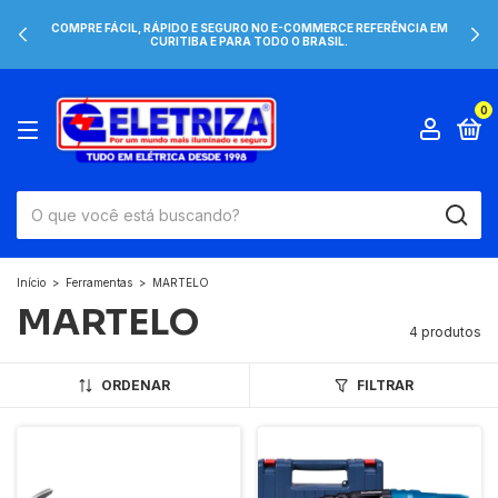
COMPRE FÁCIL, RÁPIDO E SEGURO NO E-COMMERCE REFERÊNCIA EM
CURITIBA E PARA TODO O BRASIL.
0
Início
>
Ferramentas
>
MARTELO
MARTELO
4 produtos
ORDENAR
FILTRAR