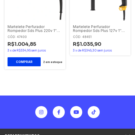
Martelete Perfurador
Martelete Perfurador
Rompedor Sds Plus 220v 1''
Rompedor Sds Plus 127v 1''
(26 Mm) Dewalt
(26 Mm) Dewalt
CÓD: 47400
CÓD: 48451
R$1.004,85
R$1.035,90
3
x
de
R$334,95
sem juros
3
x
de
R$345,30
sem juros
2
em estoque