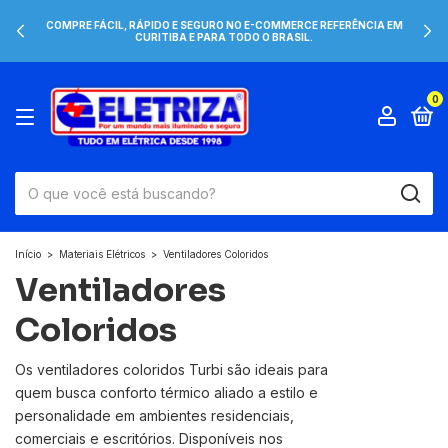
COMPRE FÁCIL, RÁPIDO E SEGURO NO E-COMMERCE REFERÊNCIA EM
CURITIBA E PARA TODO O BRASIL.
0
Início
>
Materiais Elétricos
>
Ventiladores Coloridos
Ventiladores
Coloridos
Os ventiladores coloridos Turbi são ideais para
quem busca conforto térmico aliado a estilo e
personalidade em ambientes residenciais,
comerciais e escritórios. Disponíveis nos