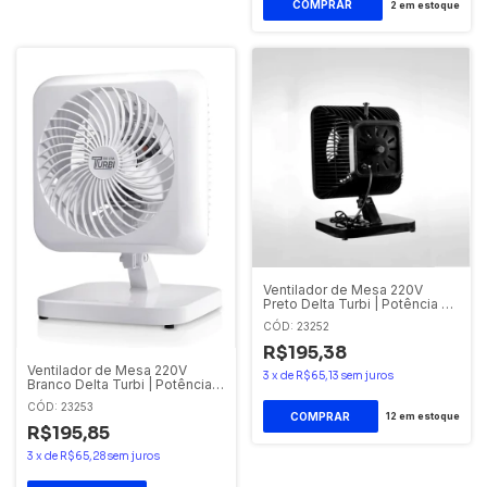
2
em estoque
Ventilador de Mesa 220V
Preto Delta Turbi | Potência e
Design
CÓD: 23252
R$195,38
Ventilador de Mesa 220V
3
x
de
R$65,13
sem juros
Branco Delta Turbi | Potência e
Design
CÓD: 23253
12
em estoque
R$195,85
3
x
de
R$65,28
sem juros