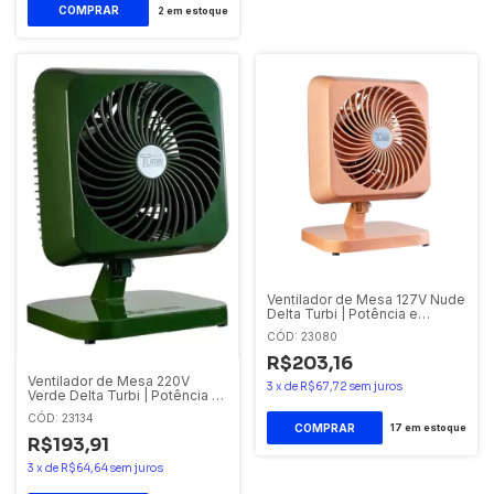
2
em estoque
Ventilador de Mesa 127V Nude
Delta Turbi | Potência e
Design
CÓD: 23080
R$203,16
Ventilador de Mesa 220V
3
x
de
R$67,72
sem juros
Verde Delta Turbi | Potência e
Design
CÓD: 23134
17
em estoque
R$193,91
3
x
de
R$64,64
sem juros