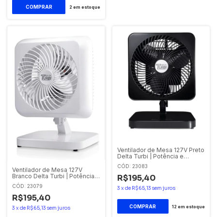
2
em estoque
Ventilador de Mesa 127V Preto
Delta Turbi | Potência e
Design
CÓD: 23083
Ventilador de Mesa 127V
Branco Delta Turbi | Potência e
R$195,40
Design
CÓD: 23079
3
x
de
R$65,13
sem juros
R$195,40
12
em estoque
3
x
de
R$65,13
sem juros