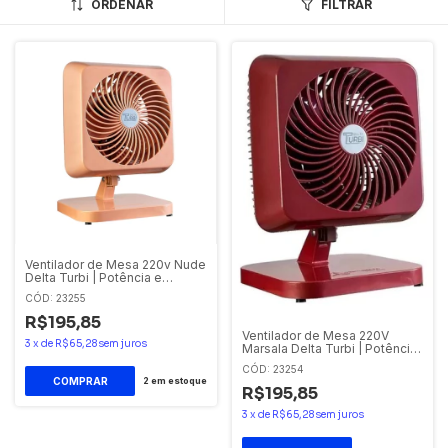
ORDENAR
FILTRAR
Ventilador de Mesa 220v Nude
Delta Turbi | Potência e
Design
CÓD: 23255
R$195,85
Ventilador de Mesa 220V
3
x
de
R$65,28
sem juros
Marsala Delta Turbi | Potência
e Design
CÓD: 23254
2
em estoque
R$195,85
3
x
de
R$65,28
sem juros