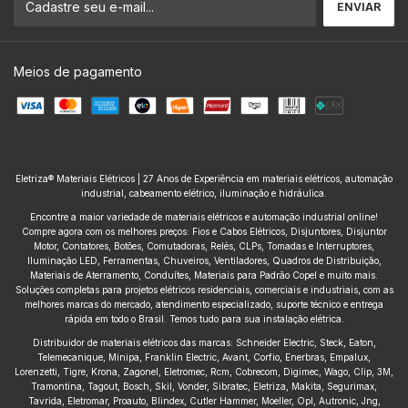
Meios de pagamento
Eletriza® Materiais Elétricos | 27 Anos de Experiência em materiais elétricos, automação
industrial, cabeamento elétrico, iluminação e hidráulica.
Encontre a maior variedade de materiais elétricos e automação industrial online!
Compre agora com os melhores preços: Fios e Cabos Elétricos, Disjuntores, Disjuntor
Motor, Contatores, Botões, Comutadoras, Relés, CLPs, Tomadas e Interruptores,
Iluminação LED, Ferramentas, Chuveiros, Ventiladores, Quadros de Distribuição,
Materiais de Aterramento, Conduítes, Materiais para Padrão Copel e muito mais.
Soluções completas para projetos elétricos residenciais, comerciais e industriais, com as
melhores marcas do mercado, atendimento especializado, suporte técnico e entrega
rápida em todo o Brasil. Temos tudo para sua instalação elétrica.
Distribuidor de materiais elétricos das marcas: Schneider Electric, Steck, Eaton,
Telemecanique, Minipa, Franklin Electric, Avant, Corfio, Enerbras, Empalux,
Lorenzetti, Tigre, Krona, Zagonel, Eletromec, Rcm, Cobrecom, Digimec, Wago, Clip, 3M,
Tramontina, Tagout, Bosch, Skil, Vonder, Sibratec, Eletriza, Makita, Segurimax,
Tavrida, Eletromar, Proauto, Blindex, Cutler Hammer, Moeller, Opl, Autronic, Jng,