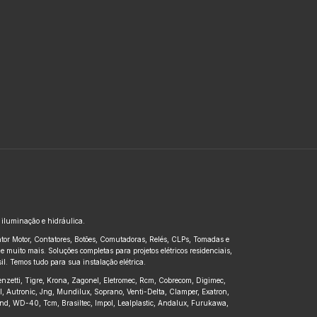
, iluminação e hidráulica.
untor Motor, Contatores, Botões, Comutadoras, Relés, CLPs, Tomadas e
 muito mais. Soluções completas para projetos elétricos residenciais,
l. Temos tudo para sua instalação elétrica.
renzetti, Tigre, Krona, Zagonel, Eletromec, Rcm, Cobrecom, Digimec,
pl, Autronic, Jng, Mundilux, Soprano, Venti-Delta, Clamper, Exatron,
kbond, WD-40, Tcm, Brasiltec, Impol, Lealplastic, Andalux, Furukawa,