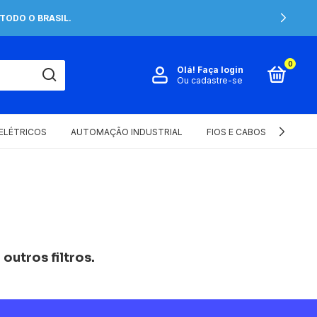
TODO O BRASIL.
0
Olá!
Faça login
Ou cadastre-se
 ELÉTRICOS
AUTOMAÇÃO INDUSTRIAL
FIOS E CABOS ELÉTRICOS
outros filtros.