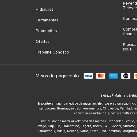
Revenda
Televe
Hidráulica
Compras
Ferramentas
Compras
Promoções
fraude
Ofertas
Precis
ligue
Trabalhe Conosco
Meios de pagamento
Eletriza® Materiais Elétr
Encontre a maior variedade de materiais elétricos e automação indus
Interruptores, Iluminação LED, Ferramentas, Chuveiros, Ventiladores,
comerciais e industriais, com as melhores 
Distribuidor de materiais elétricos das marcas: Schneider Electric
Wago, Clip, 3M, Tramontina, Tagout, Bosch, Skil, Vonder, Sibratec, 
Qualitronix, Intelli, Nexans, Daisa, Strahl, Taf, Intelbras, Margir