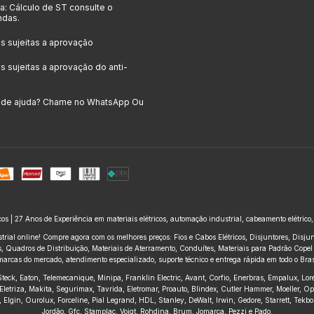
: Cálculo de ST consulte o
ndas.
 sujeitas a aprovação
 sujeitas a aprovação do anti-
a de ajuda? Chame no WhatsApp Ou
icos | 27 Anos de Experiência em materiais elétricos, automação industrial, cabeamento elétrico
trial online! Compre agora com os melhores preços: Fios e Cabos Elétricos, Disjuntores, Disj
 Quadros de Distribuição, Materiais de Aterramento, Conduítes, Materiais para Padrão Copel e
marcas do mercado, atendimento especializado, suporte técnico e entrega rápida em todo o Brasi
, Steck, Eaton, Telemecanique, Minipa, Franklin Electric, Avant, Corfio, Enerbras, Empalux, Lo
Eletriza, Makita, Segurimax, Tavrida, Eletromar, Proauto, Blindex, Cutler Hammer, Moeller, O
ius, Elgin, Ourolux, Forceline, Pial Legrand, HDL, Stanley, DeWalt, Irwin, Gedore, Starrett, Te
Jordão, Gfc, Stamplac, Voigt, Rohdina, Brum, Jomarca, Pezzi e Pado.