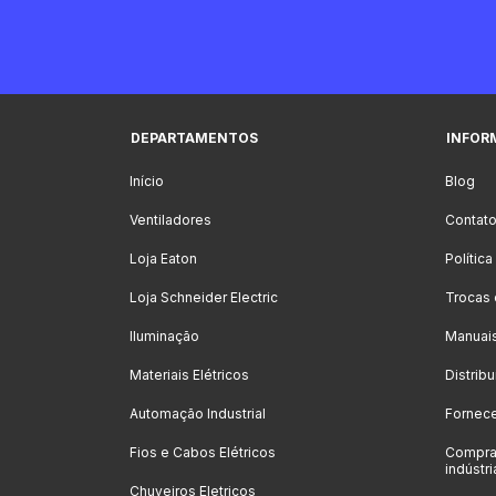
DEPARTAMENTOS
INFOR
Início
Blog
Ventiladores
Contat
Loja Eaton
Polític
Loja Schneider Electric
Trocas
Iluminação
Manuai
Materiais Elétricos
Distrib
Automação Industrial
Fornec
Fios e Cabos Elétricos
Compra
indústri
Chuveiros Eletricos