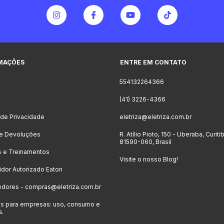
MAÇÕES
ENTRE EM CONTATO
554132264366
o
(41) 3226-4366
a de Privacidade
eletriza@eletriza.com.br
 e Devoluções
R. Atílio Pioto, 150 - Uberaba, Curiti
81590-060, Brasil
s e Treinamentos
Visite o nosso Blog!
uidor Autorizado Eaton
edores -
compras@eletriza.com.br
s para empresas: uso, consumo e
a.