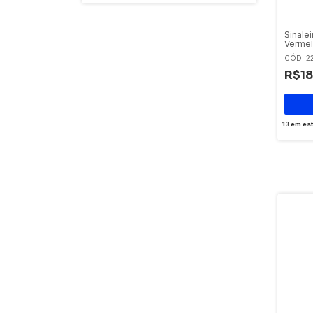
Sinale
Vermel
Vmled
CÓD: 2
R$18
13
em es