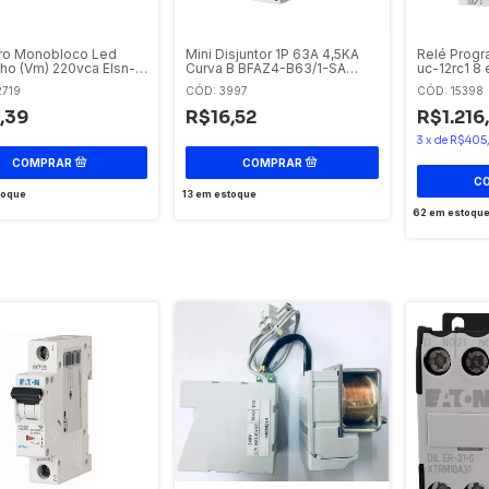
iro Monobloco Led
Mini Disjuntor 1P 63A 4,5KA
Relé Progr
ho (Vm) 220vca Elsn-
Curva B BFAZ4-B63/1-SA
uc-12rc1 8 
220 Eaton
Eaton
Saídas Digi
2719
CÓD: 3997
CÓD: 15398
197211
,39
R$16,52
R$1.216
3
x
de
R$405
toque
13
em estoque
62
em estoqu