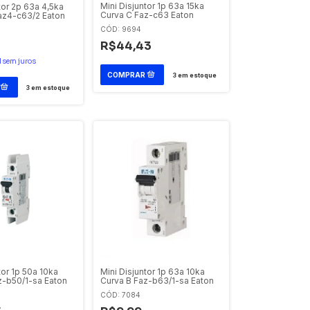
Mini Disjuntor 1p 63a 15ka
tor 2p 63a 4,5ka
Curva C Faz-c63 Eaton
az4-c63/2 Eaton
CÓD: 9694
R$44,43
1
sem juros
3
em estoque
3
em estoque
tor 1p 50a 10ka
Mini Disjuntor 1p 63a 10ka
z-b50/1-sa Eaton
Curva B Faz-b63/1-sa Eaton
CÓD: 7084