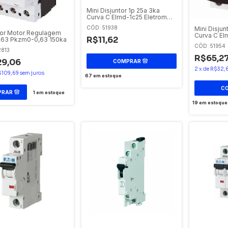
Mini Disjuntor 1p 25a 3ka
Curva C Elmd-1c25 Eletromec
/ Eaton
CÓD: 51938
Mini Disjun
tor Motor Regulagem
Curva C E
R$11,62
0,63 Pkzm0-0,63 150ka
Eletromec 
CÓD: 51954
2813
R$65,2
9,06
2
x
de
R$32,
$109,69
sem juros
67
em estoque
1
em estoque
19
em estoque