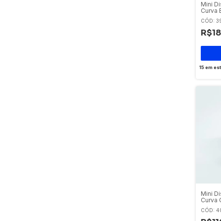
Mini D
Curva 
Eaton
CÓD: 3
R$18
15
em es
Mini Di
Curva 
CÓD: 4