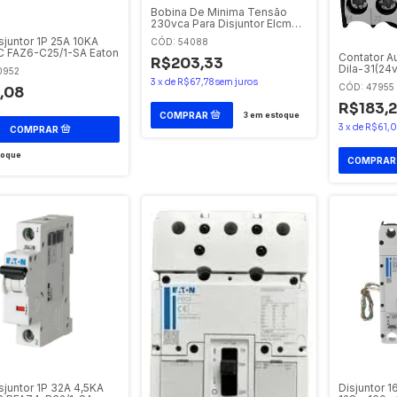
Bobina De Minima Tensão
230vca Para Disjuntor Elcm3
Elcm3-Uv230 Eaton /
sjuntor 1P 25A 10KA
CÓD: 54088
Eletromec
C FAZ6-C25/1-SA Eaton
Contator Au
R$203,33
Dila-31(24
0952
3
x
de
R$67,78
sem juros
CÓD: 47955
,08
R$183,
3
em estoque
3
x
de
R$61,0
toque
Disjuntor 1
sjuntor 1P 32A 4,5KA