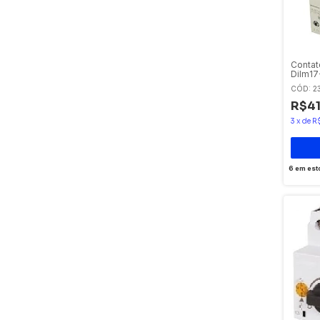
Contat
Dilm17
CÓD: 2
R$41
3
x
de
R$
6
em est