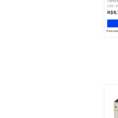
Curva 
Eaton
CÓD: 3
R$8,
11
em est