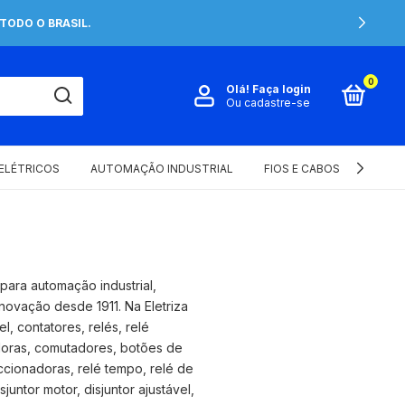
TODO O BRASIL.
0
Olá!
Faça login
Ou cadastre-se
 ELÉTRICOS
AUTOMAÇÃO INDUSTRIAL
FIOS E CABOS ELÉTRICOS
para automação industrial,
novação desde 1911. Na Eletriza
l, contatores, relés, relé
adoras, comutadores, botões de
ccionadoras, relé tempo, relé de
juntor motor, disjuntor ajustável,