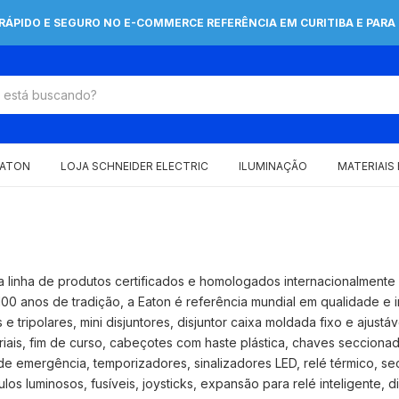
 RÁPIDO E SEGURO NO E-COMMERCE REFERÊNCIA EM CURITIBA E PARA 
EATON
LOJA SCHNEIDER ELECTRIC
ILUMINAÇÃO
MATERIAIS
la linha de produtos certificados e homologados internacionalmente 
100 anos de tradição, a Eaton é referência mundial em qualidade e i
tripolares, mini disjuntores, disjuntor caixa moldada fixo e ajustáve
striais, fim de curso, cabeçotes com haste plástica, chaves seccion
de emergência, temporizadores, sinalizadores LED, relé térmico, se
s luminosos, fusíveis, joysticks, expansão para relé inteligente, dis