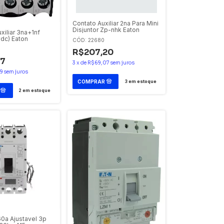
Contato Auxiliar 2na Para Mini
Disjuntor Zp-nhk Eaton
xiliar 3na+1nf
vdc) Eaton
CÓD: 22680
R$207,20
27
3
x
de
R$69,07
sem juros
9
sem juros
3
em estoque
2
em estoque
60a Ajustavel 3p