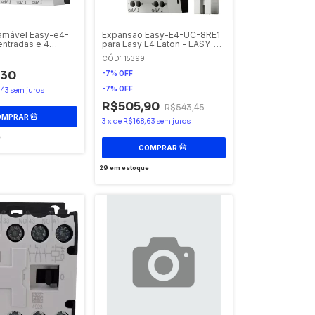
amável Easy-e4-
Expansão Easy-E4-UC-8RE1
entradas e 4
para Easy E4 Eaton - EASY-
tais Clp Eaton
E4-UC-8RE1 - 197217
CÓD: 15399
,30
-
7
%
OFF
-
7
%
OFF
,43
sem juros
R$505,90
R$543,45
3
x
de
R$168,63
sem juros
e
29
em estoque