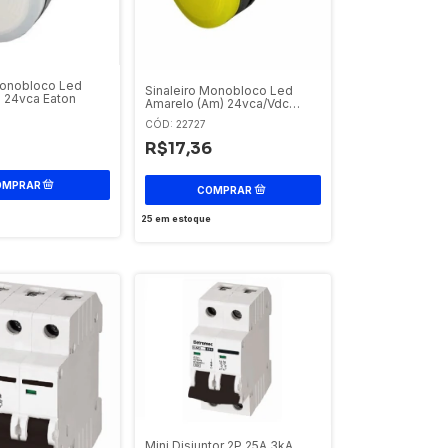
Monobloco Led
Sinaleiro Monobloco Led
) 24vca Eaton
Amarelo (Am) 24vca/Vdc
Elsn-Amled24 Eaton
CÓD: 22727
R$17,36
25
em estoque
Mini Disjuntor 2P 25A 3kA