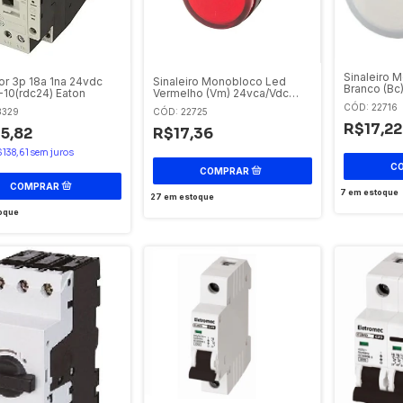
Sinaleiro 
Sinaleiro Monobloco Led
or 3p 18a 1na 24vdc
Branco (Bc
Vermelho (Vm) 24vca/Vdc
-10(rdc24) Eaton
Elsn-Vmled24 Eaton
CÓD: 22716
CÓD: 22725
3329
R$17,22
R$17,36
5,82
138,61
sem juros
7
em estoque
27
em estoque
oque