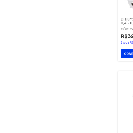
Disjun
0,4 - 
CÓD: 2
R$32
3
x
de
R