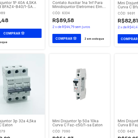
isjuntor 1P 40A 4,5KA
Contato Auxiliar 1na 1nf Para
Mini Disjun
B BFAZ4-B40/1-SA
Minidisjuntor Eletromec Elmd-
Curva C Bf
aux Eletromec-eaton
989
CÓD: 6334
CÓD: 9691
,48
R$89,58
R$82,81
2
x
de
R$44,79
sem juros
2
x
de
R$41,4
2
em estoque
toque
sjuntor 3p 32a 4,5ka
Mini Disjuntor 1p 50a 10ka
Mini Disjun
C Eaton
Curva C Faz-c50/1-sa Eaton
Curva B Fa
079
CÓD: 7090
CÓD: 6421