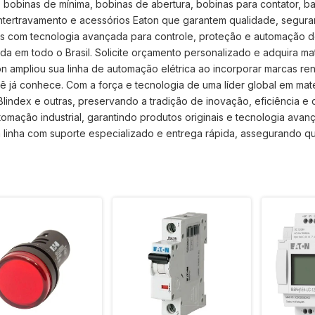
bobinas de mínima, bobinas de abertura, bobinas para contator, ba
intertravamento e acessórios Eaton que garantem qualidade, segura
veis com tecnologia avançada para controle, proteção e automação 
a em todo o Brasil. Solicite orçamento personalizado e adquira mate
n ampliou sua linha de automação elétrica ao incorporar marcas re
já conhece. Com a força e tecnologia de uma líder global em materi
index e outras, preservando a tradição de inovação, eficiência e c
tomação industrial, garantindo produtos originais e tecnologia av
a linha com suporte especializado e entrega rápida, assegurando q