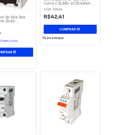
Curva C ELMD-2C25 Eaton
Eletromec
CÓD: 51946
R$42,41
tor 3p 40a 3ka
lmd-3c40
/ Eaton
7
55
em estoque
64
sem juros