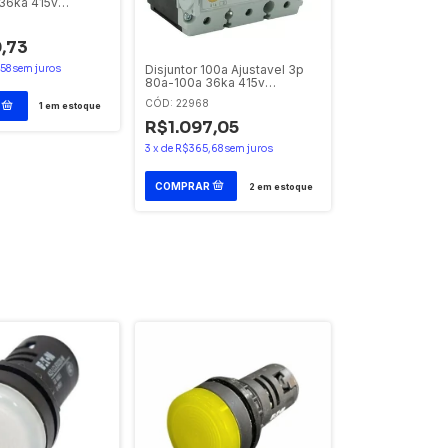
36ka 415v
0TAAJ Eaton
,73
58
sem juros
Disjuntor 100a Ajustavel 3p
80a-100a 36ka 415v
PDC13G0100TAAJ Eaton
CÓD: 22968
1
em estoque
PDC110020
R$1.097,05
3
x
de
R$365,68
sem juros
2
em estoque