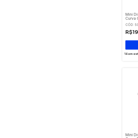
Mini Di
Curva 
CÓD: 5
R$19
14
em es
Mini Di