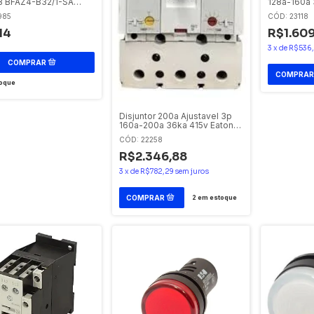
128a-160a 
B BFAZ4-B32/1-SA
PDC13G016
CÓD: 23118
985
PDC110022
R$1.609
14
3
x
de
R$536,
oque
Disjuntor 200a Ajustavel 3p
160a-200a 36ka 415v Eaton
PDC23G0200TAAS
CÓD: 22258
PDC210007
R$2.346,88
3
x
de
R$782,29
sem juros
2
em estoque