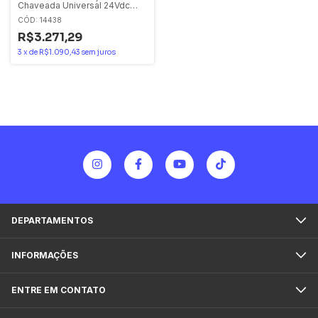
Chaveada Universal 24Vdc
240W 10A
CÓD: 14438
100/120/200/500Vac -
Mono/Bifásica Schneider
R$3.271,29
3
x
de
R$1.090,43
sem juros
DEPARTAMENTOS
INFORMAÇÕES
ENTRE EM CONTATO