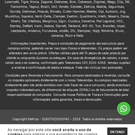
Lorenzetti, Tigre, Krona, Zagonel, Eletromec, Rcm, Cobrecom, Digimec, Wago, Clip, 3M,
Tramontina, Tagout, Bosch, Skil, Vonder, Sibratec, Eletriza, Makita, Segurimax,
Tavrida, Eletromar, Proauto, Blindex, Cutler Hammer, Moeller, Opl, Autronic, Jng,
Mundilux, Soprano, Venti-Delta, Clamper, Exatron, Qualitronix, Intelli, Nexans, Daisa,
Strahl, Taf, Intelbras, Margirius, Elgin, Ourolux, Forceline, Pial Legrand, HDL,
Stanley, DeWalt, Irwin, Gedore, Starrett, Tekbond, WD-40, Tcm, Brasiltec, Impol,
Lealplastic, Andalux, Furukawa, Jordão, Gfc, Stamplac, Voigt, Rohdina, Brum,
Jomarca, Pezzi e Pado.
Informações Importantes: Preços e condições de pagamento são exclusivos para
compras online, podendo variar nas lojas físicas e televendas. Os preços podem ser
alterados sem aviso prévio. Ofertas válidas para até 10 peças de cada produto por
cliente ou enquanto durarem os estoques. Em caso de divergência de valores, o preço
válido será o do sistema, confirmado pelo Televendas (41) 3226-4366. Vendas sujeitas
a análise e confirmação de dados e estoque. Frete não incluso nas promoções.
Condições para Revenda e Faturamento: Para compras destinadas à revenda, consulte
os impostos aplicáveis diretamente com o nosso Televendas. As compras realizadas
diretamente pelo site serão emitidas com nota fiscal de uso e consumo, sendo eventuais
impostos interestaduais, de diferencial de alíquota (DIFAL) ou de faturamento de total
responsabilidade do comprador. Consulte nossa Política de Trocas e Devoluções para
informações sobre garantia, trocas e devoluções.
Copyright Eletriza - 02607022000140 - 2026. Todos os direitos reservados.
Ao navegar por este site
você aceita o uso de
ENTENDI
cookies
para agilizar a sua experiência de compra.