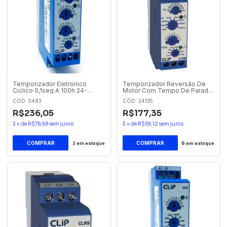
Temporizador Eletronico
Temporizador Reversão De
Ciclico 0,1seg A 100h 24-
Motor Com Tempo De Parada
242vca/cc Clc Clip.
24- 242 Vca/vcc Clr
CÓD: 5483
CÓD: 24135
R$236,05
R$177,35
3
x
de
R$78,68
sem juros
3
x
de
R$59,12
sem juros
2
em estoque
6
em estoque