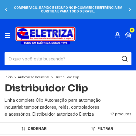
COMPRE FÁCIL, RÁPIDO E SEGURO NO E-COMMERCE REFERÊNCIA EM
CURITIBA E PARA TODO O BRASIL.
0
Início
>
Automação Industrial
>
Distribuidor Clip
Distribuidor Clip
Linha completa Clip Automação para automação
industrial: temporizadores, relés, controladores
e acessórios. Distribuidor autorizado Eletriza
17 produtos
ORDENAR
FILTRAR