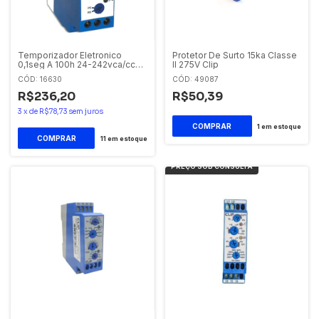
Temporizador Eletronico
Protetor De Surto 15ka Classe
0,1seg A 100h 24-242vca/cc
II 275V Clip
Ref- Cles 1 Saida Temp E 1
CÓD: 16630
CÓD: 49087
Intantania Clip
R$236,20
R$50,39
3
x
de
R$78,73
sem juros
1
em estoque
11
em estoque