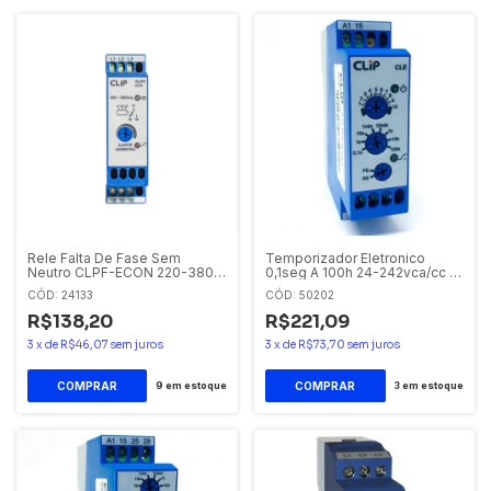
Rele Falta De Fase Sem
Temporizador Eletronico
Neutro CLPF-ECON 220-380V
0,1seg A 100h 24-242vca/cc 2
Clip
Saidas Cle-2r Clip
CÓD: 24133
CÓD: 50202
R$138,20
R$221,09
3
x
de
R$46,07
sem juros
3
x
de
R$73,70
sem juros
9
em estoque
3
em estoque