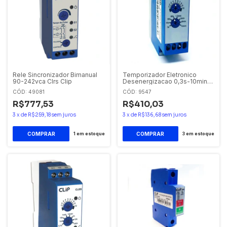
Rele Sincronizador Bimanual
Temporizador Eletronico
90-242vca Clrs Clip
Desenergizacao 0,3s-10min
24-242 Vca/vcc CLZ Clip
CÓD: 49081
CÓD: 9547
R$777,53
R$410,03
3
x
de
R$259,18
sem juros
3
x
de
R$136,68
sem juros
1
em estoque
3
em estoque