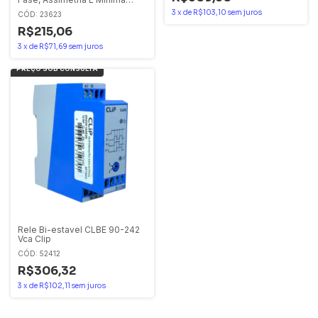
Tensao Sem Neutro
3
x
de
R$103,10
sem juros
CÓD: 23623
220v/480v Clpf-w
R$215,06
3
x
de
R$71,69
sem juros
Rele Bi-estavel CLBE 90-242
Vca Clip
CÓD: 52412
R$306,32
3
x
de
R$102,11
sem juros