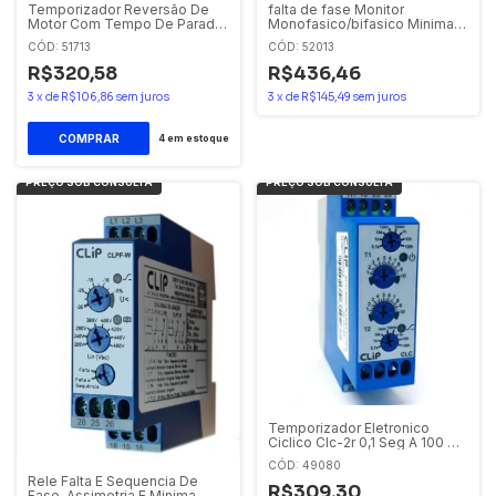
Temporizador Reversão De
falta de fase Monitor
Motor Com Tempo De Parada
Monofasico/bifasico Minima E
24-242 Vca/vcc CLRM Clip
Maxima Tensão Clpt-2f 220v
CÓD: 51713
CÓD: 52013
R$320,58
R$436,46
3
x
de
R$106,86
sem juros
3
x
de
R$145,49
sem juros
4
em estoque
Temporizador Eletronico
Ciclico Clc-2r 0,1 Seg A 100 Hr
24-242 Vca/vcc
CÓD: 49080
Rele Falta E Sequencia De
R$309,30
Fase, Assimetria E Minima