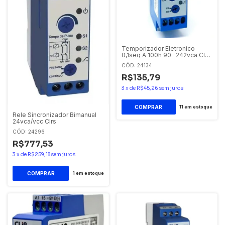
Temporizador Eletronico
0,1seg A 100h 90 -242vca Cle-
econ
CÓD: 24134
R$135,79
3
x
de
R$45,26
sem juros
11
em estoque
Rele Sincronizador Bimanual
24vca/vcc Clrs
CÓD: 24296
R$777,53
3
x
de
R$259,18
sem juros
1
em estoque