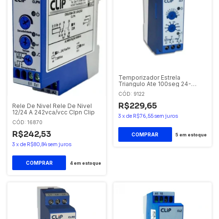
Temporizador Estrela
Triangulo Ate 100seg 24-
242vca/vcc CLY Clip
CÓD: 9122
R$229,65
Rele De Nivel Rele De Nivel
12/24 A 242vca/vcc Clpn Clip
3
x
de
R$76,55
sem juros
CÓD: 16870
R$242,53
5
em estoque
3
x
de
R$80,84
sem juros
4
em estoque