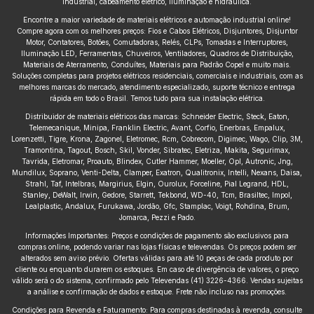
industrial, cabeamento elétrico, iluminação e hidráulica.
Encontre a maior variedade de materiais elétricos e automação industrial online!
Compre agora com os melhores preços: Fios e Cabos Elétricos, Disjuntores, Disjuntor
Motor, Contatores, Botões, Comutadoras, Relés, CLPs, Tomadas e Interruptores,
Iluminação LED, Ferramentas, Chuveiros, Ventiladores, Quadros de Distribuição,
Materiais de Aterramento, Conduítes, Materiais para Padrão Copel e muito mais.
Soluções completas para projetos elétricos residenciais, comerciais e industriais, com as
melhores marcas do mercado, atendimento especializado, suporte técnico e entrega
rápida em todo o Brasil. Temos tudo para sua instalação elétrica.
Distribuidor de materiais elétricos das marcas: Schneider Electric, Steck, Eaton,
Telemecanique, Minipa, Franklin Electric, Avant, Corfio, Enerbras, Empalux,
Lorenzetti, Tigre, Krona, Zagonel, Eletromec, Rcm, Cobrecom, Digimec, Wago, Clip, 3M,
Tramontina, Tagout, Bosch, Skil, Vonder, Sibratec, Eletriza, Makita, Segurimax,
Tavrida, Eletromar, Proauto, Blindex, Cutler Hammer, Moeller, Opl, Autronic, Jng,
Mundilux, Soprano, Venti-Delta, Clamper, Exatron, Qualitronix, Intelli, Nexans, Daisa,
Strahl, Taf, Intelbras, Margirius, Elgin, Ourolux, Forceline, Pial Legrand, HDL,
Stanley, DeWalt, Irwin, Gedore, Starrett, Tekbond, WD-40, Tcm, Brasiltec, Impol,
Lealplastic, Andalux, Furukawa, Jordão, Gfc, Stamplac, Voigt, Rohdina, Brum,
Jomarca, Pezzi e Pado.
Informações Importantes: Preços e condições de pagamento são exclusivos para
compras online, podendo variar nas lojas físicas e televendas. Os preços podem ser
alterados sem aviso prévio. Ofertas válidas para até 10 peças de cada produto por
cliente ou enquanto durarem os estoques. Em caso de divergência de valores, o preço
válido será o do sistema, confirmado pelo Televendas (41) 3226-4366. Vendas sujeitas
a análise e confirmação de dados e estoque. Frete não incluso nas promoções.
Condições para Revenda e Faturamento: Para compras destinadas à revenda, consulte