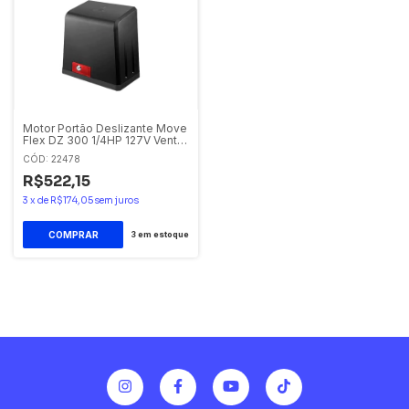
Motor Portão Deslizante Move
Flex DZ 300 1/4HP 127V Venti-
Delta
CÓD: 22478
R$522,15
3
x
de
R$174,05
sem juros
3
em estoque