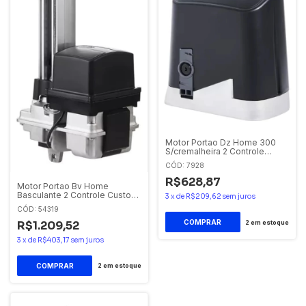
Motor Portao Dz Home 300
S/cremalheira 2 Controle
Analogico Biv 60hz
CÓD: 7928
R$628,87
Motor Portao Bv Home
Basculante 2 Controle Custon
3
x
de
R$209,62
sem juros
Analogico 220v 60hz
CÓD: 54319
R$1.209,52
2
em estoque
3
x
de
R$403,17
sem juros
2
em estoque