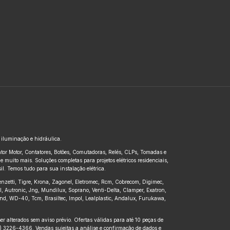
, iluminação e hidráulica.
untor Motor, Contatores, Botões, Comutadoras, Relés, CLPs, Tomadas e
 muito mais. Soluções completas para projetos elétricos residenciais,
l. Temos tudo para sua instalação elétrica.
renzetti, Tigre, Krona, Zagonel, Eletromec, Rcm, Cobrecom, Digimec,
pl, Autronic, Jng, Mundilux, Soprano, Venti-Delta, Clamper, Exatron,
kbond, WD-40, Tcm, Brasiltec, Impol, Lealplastic, Andalux, Furukawa,
r alterados sem aviso prévio. Ofertas válidas para até 10 peças de
41) 3226-4366. Vendas sujeitas a análise e confirmação de dados e