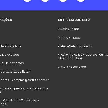
MAÇÕES
ENTRE EM CONTATO
554132264366
o
(41) 3226-4366
a de Privacidade
eletriza@eletriza.com.br
 e Devoluções
R. Atílio Pioto, 150 - Uberaba, Curiti
81590-060, Brasil
s e Treinamentos
Visite o nosso Blog!
uidor Autorizado Eaton
edores -
compras@eletriza.com.br
s para empresas: uso, consumo e
a.
: Cálculo de ST consulte o
ndas.