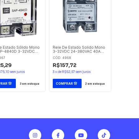
e Estado Sólido Mono
Rele De Estado Solido Mono
AP-4840D 3-32VDC
3-32VDC 24-380VAC 40A
0VAC Digimec
SSR-40DA Sibratec
967
CÓD: 4968
5,29
R$157,72
$75,10
sem juros
3
x
de
R$52,57
sem juros
3
em estoque
2
em estoque