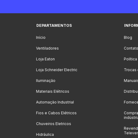
DEPARTAMENTOS
INFOR
Início
Blog
Ventiladores
Contat
Loja Eaton
Polític
Loja Schneider Electric
Trocas
Iluminação
Manuai
Materiais Elétricos
Distrib
Automação Industrial
Fornec
Fios e Cabos Elétricos
Compra
indústri
Chuveiros Eletricos
Revenda
Televe
Hidráulica