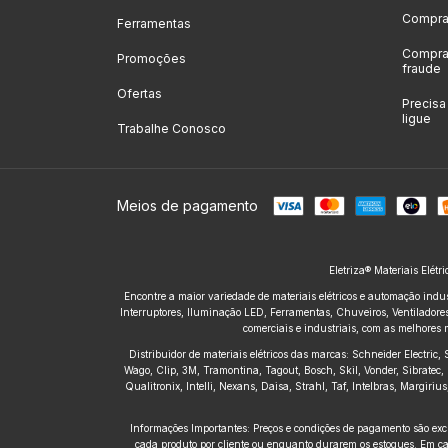
Compras
Ferramentas
Compras
Promoções
fraude
Ofertas
Precis
ligue
Trabalhe Conosco
Meios de pagamento
Eletriza® Materiais Elétr
Encontre a maior variedade de materiais elétricos e automação indus
Interruptores, Iluminação LED, Ferramentas, Chuveiros, Ventiladores,
comerciais e industriais, com as melhores 
Distribuidor de materiais elétricos das marcas: Schneider Electric
Wago, Clip, 3M, Tramontina, Tagout, Bosch, Skil, Vonder, Sibratec, 
Qualitronix, Intelli, Nexans, Daisa, Strahl, Taf, Intelbras, Margir
Informações Importantes: Preços e condições de pagamento são excl
cada produto por cliente ou enquanto durarem os estoques. Em cas