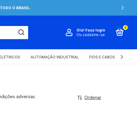
TODO O BRASIL.
0
Olá!
Faça login
Ou cadastre-se
 ELÉTRICOS
AUTOMAÇÃO INDUSTRIAL
FIOS E CABOS ELÉTRICOS
ondições adversas.
Ordenar