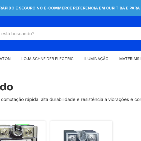
 RÁPIDO E SEGURO NO E-COMMERCE REFERÊNCIA EM CURITIBA E PARA 
EATON
LOJA SCHNEIDER ELECTRIC
ILUMINAÇÃO
MATERIAIS
ido
 comutação rápida, alta durabilidade e resistência a vibrações e c