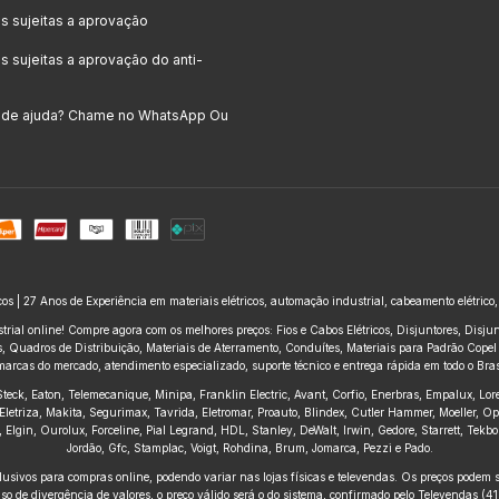
 sujeitas a aprovação
 sujeitas a aprovação do anti-
a de ajuda? Chame no WhatsApp Ou
icos | 27 Anos de Experiência em materiais elétricos, automação industrial, cabeamento elétrico
trial online! Compre agora com os melhores preços: Fios e Cabos Elétricos, Disjuntores, Disj
 Quadros de Distribuição, Materiais de Aterramento, Conduítes, Materiais para Padrão Copel e
marcas do mercado, atendimento especializado, suporte técnico e entrega rápida em todo o Brasi
, Steck, Eaton, Telemecanique, Minipa, Franklin Electric, Avant, Corfio, Enerbras, Empalux, Lo
Eletriza, Makita, Segurimax, Tavrida, Eletromar, Proauto, Blindex, Cutler Hammer, Moeller, O
ius, Elgin, Ourolux, Forceline, Pial Legrand, HDL, Stanley, DeWalt, Irwin, Gedore, Starrett, Te
Jordão, Gfc, Stamplac, Voigt, Rohdina, Brum, Jomarca, Pezzi e Pado.
usivos para compras online, podendo variar nas lojas físicas e televendas. Os preços podem se
o de divergência de valores, o preço válido será o do sistema, confirmado pelo Televendas (