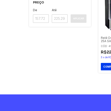
PREÇO
De
Até
APLICAR
Relé D
25A S
24-38
CÓD: 4
R$22
3
x
de
R