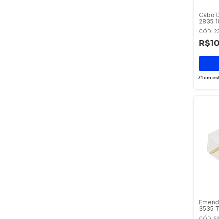
Cabo D
2835 1
CÓD: 2
R$10
71
em es
Emenda
3535 T
Led
CÓD: 5