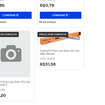
86
R$0,78
toque
66
em estoque
Fonte P/ Fita Led Slim 12v 4a
48w Bivolt
CÓD: 22463
R$31,38
/ Fita Led Slim 12V 6A
IVOLT
2465
,20