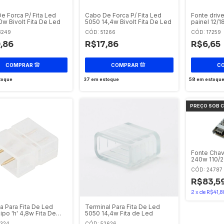
e Forca P/ Fita Led
Cabo De Forca P/ Fita Led
Fonte drive
0w Bivolt Fita De Led
5050 14,4w Bivolt Fita De Led
painel 12/
3249
CÓD: 51266
CÓD: 17259
,86
R$17,86
R$6,65
toque
37
em estoque
58
em estoqu
Fonte Chav
240w 110/
CÓD: 24787
R$83,5
2
x
de
R$41,8
 Para Fita De Led
Terminal Para Fita De Led
ipo 'h' 4,8w Fita De
5050 14,4w Fita de Led
1324
CÓD: 52626