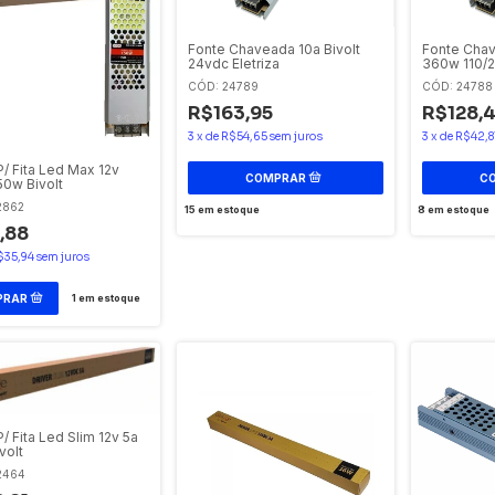
Fonte Chaveada 10a Bivolt
Fonte Chav
24vdc Eletriza
360w 110/
CÓD: 24789
CÓD: 24788
R$163,95
R$128,
3
x
de
R$54,65
sem juros
3
x
de
R$42,8
P/ Fita Led Max 12v
50w Bivolt
2862
15
em estoque
8
em estoque
,88
$35,94
sem juros
1
em estoque
/ Fita Led Slim 12v 5a
volt
2464