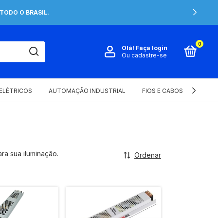
TODO O BRASIL.
0
Olá!
Faça login
Ou cadastre-se
 ELÉTRICOS
AUTOMAÇÃO INDUSTRIAL
FIOS E CABOS ELÉTRICOS
ara sua iluminação.
Ordenar