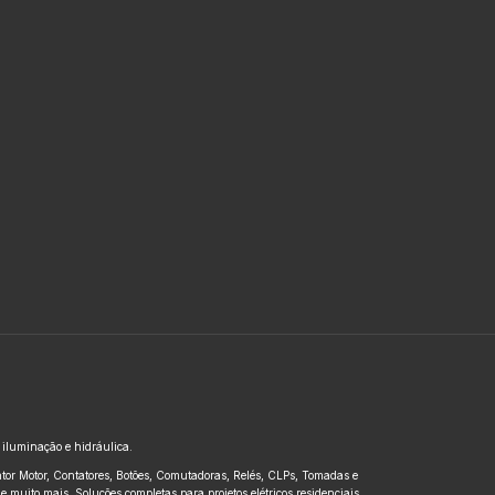
, iluminação e hidráulica.
untor Motor, Contatores, Botões, Comutadoras, Relés, CLPs, Tomadas e
 muito mais. Soluções completas para projetos elétricos residenciais,