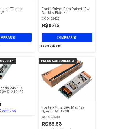
r de LED para
Fonte Driver Para Painel 18w
18W
Dpl18w Eletriza
CÓD: 52425
R$8,43
e
32
em estoque
eada 24v 10a
220v S-240-24
9
Fonte P/ Fita Led Max 12v
8,5a 100w Bivolt
0
sem juros
CÓD: 23588
R$65,33