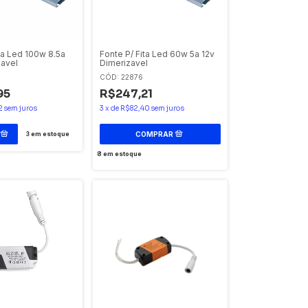
ta Led 100w 8.5a
Fonte P/ Fita Led 60w 5a 12v
zavel
Dimerizavel
CÓD: 22876
95
R$247,21
2
sem juros
3
x
de
R$82,40
sem juros
3
em estoque
8
em estoque