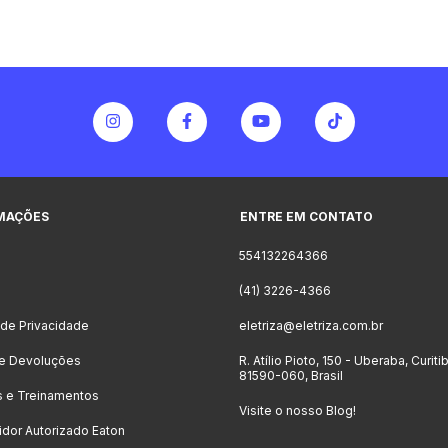
MAÇÕES
ENTRE EM CONTATO
554132264366
o
(41) 3226-4366
a de Privacidade
eletriza@eletriza.com.br
 e Devoluções
R. Atílio Pioto, 150 - Uberaba, Curiti
81590-060, Brasil
s e Treinamentos
Visite o nosso Blog!
uidor Autorizado Eaton