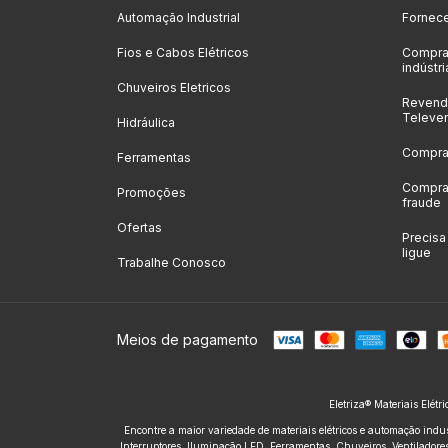
Automação Industrial
Fornec
Fios e Cabos Elétricos
Compra
indústri
Chuveiros Eletricos
Revenda
Televe
Hidráulica
Compras
Ferramentas
Compras
Promoções
fraude
Ofertas
Precis
ligue
Trabalhe Conosco
Meios de pagamento
Eletriza® Materiais Elétr
Encontre a maior variedade de materiais elétricos e automação indus
Interruptores, Iluminação LED, Ferramentas, Chuveiros, Ventiladores,