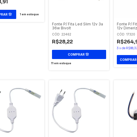
,91
1
em estoque
Fonte P/ Fita Led Slim 12v 3a
Fonte P/ Fi
36w Bivolt
12v Dimeri
CÓD: 22462
CÓD: 17320
R$28,22
R$264,
3
x
de
R$88,3
11
em estoque