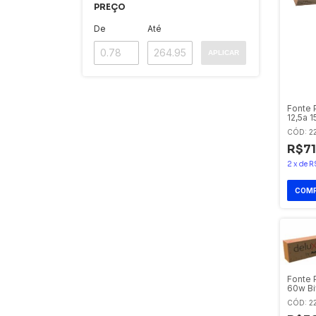
PREÇO
De
Até
APLICAR
Fonte 
12,5a 1
CÓD: 2
R$71
2
x
de
R
Fonte P
60w Bi
CÓD: 2