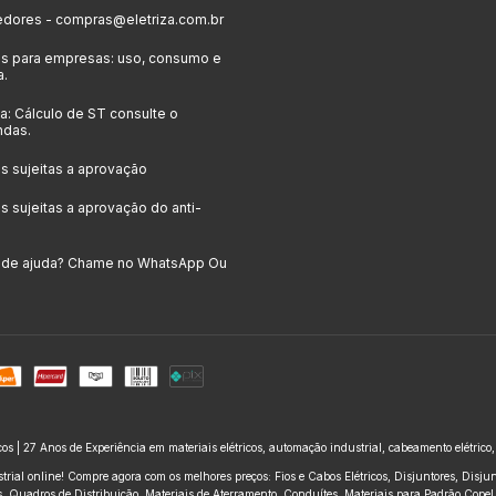
edores -
compras@eletriza.com.br
s para empresas: uso, consumo e
a.
: Cálculo de ST consulte o
ndas.
 sujeitas a aprovação
 sujeitas a aprovação do anti-
a de ajuda? Chame no WhatsApp Ou
icos | 27 Anos de Experiência em materiais elétricos, automação industrial, cabeamento elétrico
trial online! Compre agora com os melhores preços: Fios e Cabos Elétricos, Disjuntores, Disj
 Quadros de Distribuição, Materiais de Aterramento, Conduítes, Materiais para Padrão Copel e