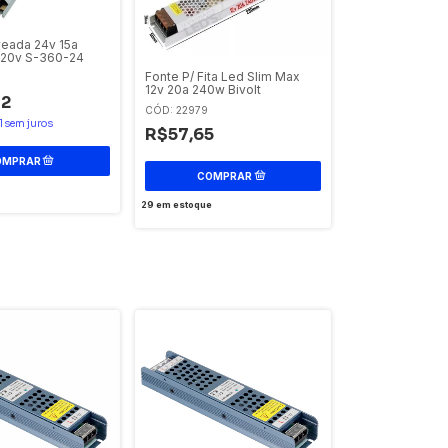
eada 24v 15a
220v S-360-24
Fonte P/ Fita Led Slim Max
12v 20a 240w Bivolt
42
CÓD: 22979
1
sem juros
R$57,65
29
em estoque