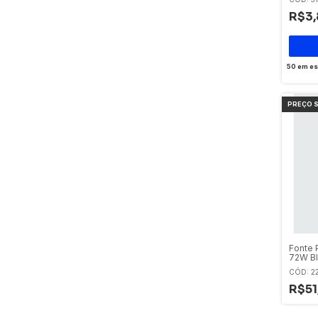
R$3,
50
em es
Fonte P
72W B
CÓD: 2
R$51