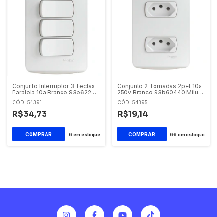
Conjunto Interruptor 3 Teclas
Conjunto 2 Tomadas 2p+t 10a
Paralela 10a Branco S3b62230
250v Branco S3b60440 Miluz
Miluz Schneider Electric
Schneider Electric
CÓD: 54391
CÓD: 54395
R$34,73
R$19,14
6
em estoque
66
em estoque