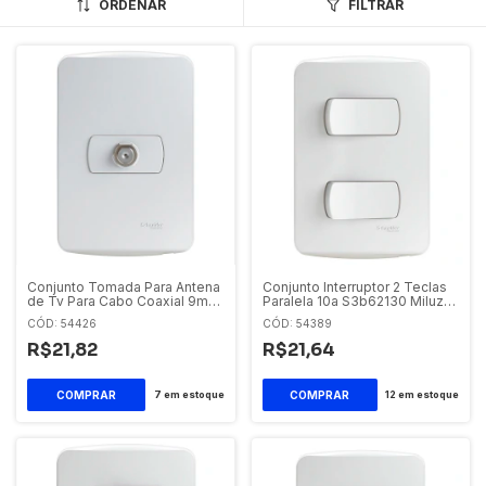
ORDENAR
FILTRAR
Conjunto Tomada Para Antena
Conjunto Interruptor 2 Teclas
de Tv Para Cabo Coaxial 9mm
Paralela 10a S3b62130 Miluz
Pl/br Miluz Schneider Electric
Schneider
CÓD: 54426
CÓD: 54389
R$21,82
R$21,64
7
em estoque
12
em estoque