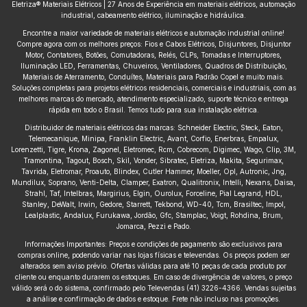
Eletriza® Materiais Elétricos | 27 Anos de Experiência em materiais elétricos, automação
industrial, cabeamento elétrico, iluminação e hidráulica.
Encontre a maior variedade de materiais elétricos e automação industrial online!
Compre agora com os melhores preços: Fios e Cabos Elétricos, Disjuntores, Disjuntor
Motor, Contatores, Botões, Comutadoras, Relés, CLPs, Tomadas e Interruptores,
Iluminação LED, Ferramentas, Chuveiros, Ventiladores, Quadros de Distribuição,
Materiais de Aterramento, Conduítes, Materiais para Padrão Copel e muito mais.
Soluções completas para projetos elétricos residenciais, comerciais e industriais, com as
melhores marcas do mercado, atendimento especializado, suporte técnico e entrega
rápida em todo o Brasil. Temos tudo para sua instalação elétrica.
Distribuidor de materiais elétricos das marcas: Schneider Electric, Steck, Eaton,
Telemecanique, Minipa, Franklin Electric, Avant, Corfio, Enerbras, Empalux,
Lorenzetti, Tigre, Krona, Zagonel, Eletromec, Rcm, Cobrecom, Digimec, Wago, Clip, 3M,
Tramontina, Tagout, Bosch, Skil, Vonder, Sibratec, Eletriza, Makita, Segurimax,
Tavrida, Eletromar, Proauto, Blindex, Cutler Hammer, Moeller, Opl, Autronic, Jng,
Mundilux, Soprano, Venti-Delta, Clamper, Exatron, Qualitronix, Intelli, Nexans, Daisa,
Strahl, Taf, Intelbras, Margirius, Elgin, Ourolux, Forceline, Pial Legrand, HDL,
Stanley, DeWalt, Irwin, Gedore, Starrett, Tekbond, WD-40, Tcm, Brasiltec, Impol,
Lealplastic, Andalux, Furukawa, Jordão, Gfc, Stamplac, Voigt, Rohdina, Brum,
Jomarca, Pezzi e Pado.
Informações Importantes: Preços e condições de pagamento são exclusivos para
compras online, podendo variar nas lojas físicas e televendas. Os preços podem ser
alterados sem aviso prévio. Ofertas válidas para até 10 peças de cada produto por
cliente ou enquanto durarem os estoques. Em caso de divergência de valores, o preço
válido será o do sistema, confirmado pelo Televendas (41) 3226-4366. Vendas sujeitas
a análise e confirmação de dados e estoque. Frete não incluso nas promoções.