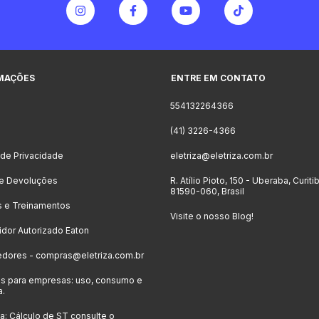
MAÇÕES
ENTRE EM CONTATO
554132264366
o
(41) 3226-4366
a de Privacidade
eletriza@eletriza.com.br
 e Devoluções
R. Atílio Pioto, 150 - Uberaba, Curiti
81590-060, Brasil
s e Treinamentos
Visite o nosso Blog!
uidor Autorizado Eaton
edores -
compras@eletriza.com.br
s para empresas: uso, consumo e
a.
: Cálculo de ST consulte o