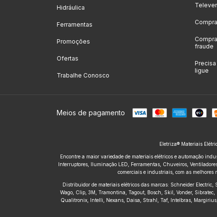
Televe
Hidráulica
Compras
Ferramentas
Compras
Promoções
fraude
Ofertas
Precis
ligue
Trabalhe Conosco
Meios de pagamento
Eletriza® Materiais Elétr
Encontre a maior variedade de materiais elétricos e automação indus
Interruptores, Iluminação LED, Ferramentas, Chuveiros, Ventiladores,
comerciais e industriais, com as melhores 
Distribuidor de materiais elétricos das marcas: Schneider Electric
Wago, Clip, 3M, Tramontina, Tagout, Bosch, Skil, Vonder, Sibratec, 
Qualitronix, Intelli, Nexans, Daisa, Strahl, Taf, Intelbras, Margir