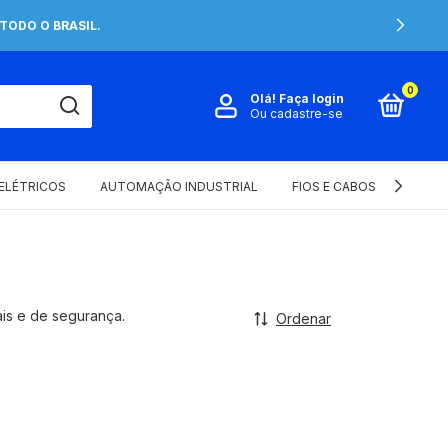
TODO O BRASIL.
0
Olá!
Faça login
Ou cadastre-se
 ELÉTRICOS
AUTOMAÇÃO INDUSTRIAL
FIOS E CABOS ELÉTRICOS
iais e de segurança.
Ordenar