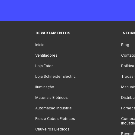
DEPARTAMENTOS
INFOR
Início
Blog
Ventiladores
Contat
Loja Eaton
Polític
Loja Schneider Electric
Trocas
Iluminação
Manuai
Materiais Elétricos
Distrib
Automação Industrial
Fornec
Fios e Cabos Elétricos
Compra
indústri
Chuveiros Eletricos
Revenda