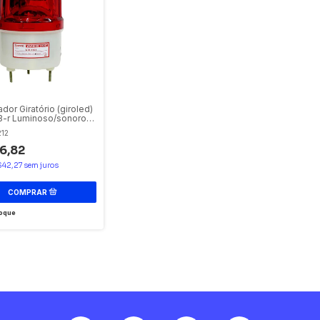
ador Giratório (giroled)
3-r Luminoso/sonoro
iroflex - Vermelho
212
zzer de 12 e
vcc - 110 e 220vca
6,82
$42,27
sem juros
oque