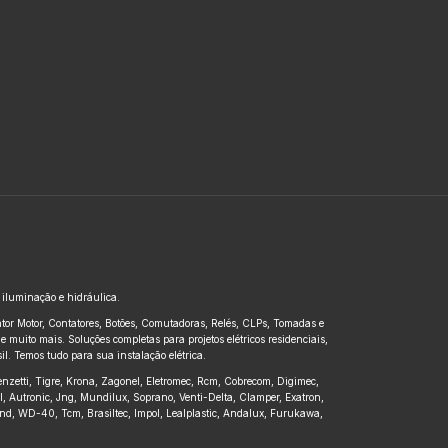
, iluminação e hidráulica.
untor Motor, Contatores, Botões, Comutadoras, Relés, CLPs, Tomadas e
 muito mais. Soluções completas para projetos elétricos residenciais,
l. Temos tudo para sua instalação elétrica.
renzetti, Tigre, Krona, Zagonel, Eletromec, Rcm, Cobrecom, Digimec,
pl, Autronic, Jng, Mundilux, Soprano, Venti-Delta, Clamper, Exatron,
kbond, WD-40, Tcm, Brasiltec, Impol, Lealplastic, Andalux, Furukawa,