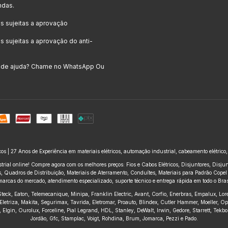
ndas.
 sujeitas a aprovação
 sujeitas a aprovação do anti-
a de ajuda? Chame no WhatsApp Ou
icos | 27 Anos de Experiência em materiais elétricos, automação industrial, cabeamento elétrico
trial online! Compre agora com os melhores preços: Fios e Cabos Elétricos, Disjuntores, Disj
 Quadros de Distribuição, Materiais de Aterramento, Conduítes, Materiais para Padrão Copel e
marcas do mercado, atendimento especializado, suporte técnico e entrega rápida em todo o Brasi
, Steck, Eaton, Telemecanique, Minipa, Franklin Electric, Avant, Corfio, Enerbras, Empalux, Lo
Eletriza, Makita, Segurimax, Tavrida, Eletromar, Proauto, Blindex, Cutler Hammer, Moeller, O
ius, Elgin, Ourolux, Forceline, Pial Legrand, HDL, Stanley, DeWalt, Irwin, Gedore, Starrett, Te
Jordão, Gfc, Stamplac, Voigt, Rohdina, Brum, Jomarca, Pezzi e Pado.