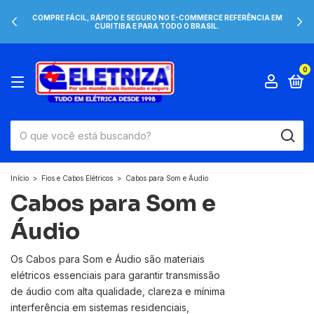
COMPRE FÁCIL, RÁPIDO E SEGURO NO E-COMMERCE REFERÊNCIA EM
CURITIBA E PARA TODO O BRASIL.
0
Início
>
Fios e Cabos Elétricos
>
Cabos para Som e Áudio
Cabos para Som e
Áudio
Os Cabos para Som e Áudio são materiais
elétricos essenciais para garantir transmissão
de áudio com alta qualidade, clareza e mínima
interferência em sistemas residenciais,