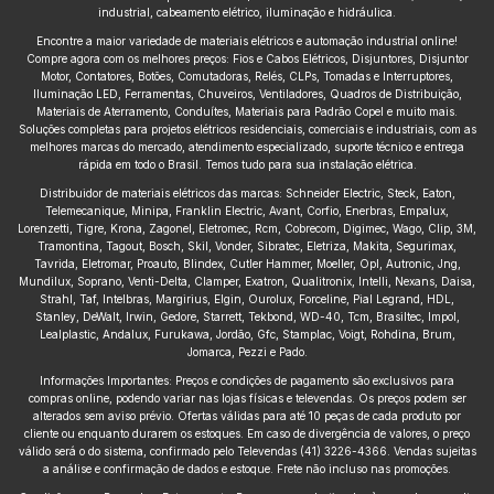
industrial, cabeamento elétrico, iluminação e hidráulica.
Encontre a maior variedade de materiais elétricos e automação industrial online!
Compre agora com os melhores preços: Fios e Cabos Elétricos, Disjuntores, Disjuntor
Motor, Contatores, Botões, Comutadoras, Relés, CLPs, Tomadas e Interruptores,
Iluminação LED, Ferramentas, Chuveiros, Ventiladores, Quadros de Distribuição,
Materiais de Aterramento, Conduítes, Materiais para Padrão Copel e muito mais.
Soluções completas para projetos elétricos residenciais, comerciais e industriais, com as
melhores marcas do mercado, atendimento especializado, suporte técnico e entrega
rápida em todo o Brasil. Temos tudo para sua instalação elétrica.
Distribuidor de materiais elétricos das marcas: Schneider Electric, Steck, Eaton,
Telemecanique, Minipa, Franklin Electric, Avant, Corfio, Enerbras, Empalux,
Lorenzetti, Tigre, Krona, Zagonel, Eletromec, Rcm, Cobrecom, Digimec, Wago, Clip, 3M,
Tramontina, Tagout, Bosch, Skil, Vonder, Sibratec, Eletriza, Makita, Segurimax,
Tavrida, Eletromar, Proauto, Blindex, Cutler Hammer, Moeller, Opl, Autronic, Jng,
Mundilux, Soprano, Venti-Delta, Clamper, Exatron, Qualitronix, Intelli, Nexans, Daisa,
Strahl, Taf, Intelbras, Margirius, Elgin, Ourolux, Forceline, Pial Legrand, HDL,
Stanley, DeWalt, Irwin, Gedore, Starrett, Tekbond, WD-40, Tcm, Brasiltec, Impol,
Lealplastic, Andalux, Furukawa, Jordão, Gfc, Stamplac, Voigt, Rohdina, Brum,
Jomarca, Pezzi e Pado.
Informações Importantes: Preços e condições de pagamento são exclusivos para
compras online, podendo variar nas lojas físicas e televendas. Os preços podem ser
alterados sem aviso prévio. Ofertas válidas para até 10 peças de cada produto por
cliente ou enquanto durarem os estoques. Em caso de divergência de valores, o preço
válido será o do sistema, confirmado pelo Televendas (41) 3226-4366. Vendas sujeitas
a análise e confirmação de dados e estoque. Frete não incluso nas promoções.