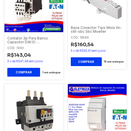
Base Conector Tipo Mola Xn-
s6t-sbc Sbc Moeller
CÓD: 18586
Contator 3p Para Banco
Capacitor Dilk12-
R$160,54
11(400v50hz,440v60hz)
CÓD: 7493
12var/400v Bob 220v 220v
3
x
de
R$53,51
sem juros
Eaton - Moeller
R$143,04
3
x
de
R$47,68
sem juros
15
em estoque
1
em estoque