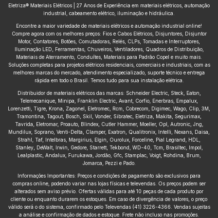
Eletriza® Materiais Elétricos | 27 Anos de Experiência em materiais elétricos, automação
industrial, cabeamento elétrico, iluminação e hidráulica.
Encontre a maior variedade de materiais elétricos e automação industrial online!
Compre agora com os melhores preços: Fios e Cabos Elétricos, Disjuntores, Disjuntor
Motor, Contatores, Botões, Comutadoras, Relés, CLPs, Tomadas e Interruptores,
Iluminação LED, Ferramentas, Chuveiros, Ventiladores, Quadros de Distribuição,
Materiais de Aterramento, Conduítes, Materiais para Padrão Copel e muito mais.
Soluções completas para projetos elétricos residenciais, comerciais e industriais, com as
melhores marcas do mercado, atendimento especializado, suporte técnico e entrega
rápida em todo o Brasil. Temos tudo para sua instalação elétrica.
Distribuidor de materiais elétricos das marcas: Schneider Electric, Steck, Eaton,
Telemecanique, Minipa, Franklin Electric, Avant, Corfio, Enerbras, Empalux,
Lorenzetti, Tigre, Krona, Zagonel, Eletromec, Rcm, Cobrecom, Digimec, Wago, Clip, 3M,
Tramontina, Tagout, Bosch, Skil, Vonder, Sibratec, Eletriza, Makita, Segurimax,
Tavrida, Eletromar, Proauto, Blindex, Cutler Hammer, Moeller, Opl, Autronic, Jng,
Mundilux, Soprano, Venti-Delta, Clamper, Exatron, Qualitronix, Intelli, Nexans, Daisa,
Strahl, Taf, Intelbras, Margirius, Elgin, Ourolux, Forceline, Pial Legrand, HDL,
Stanley, DeWalt, Irwin, Gedore, Starrett, Tekbond, WD-40, Tcm, Brasiltec, Impol,
Lealplastic, Andalux, Furukawa, Jordão, Gfc, Stamplac, Voigt, Rohdina, Brum,
Jomarca, Pezzi e Pado.
Informações Importantes: Preços e condições de pagamento são exclusivos para
compras online, podendo variar nas lojas físicas e televendas. Os preços podem ser
alterados sem aviso prévio. Ofertas válidas para até 10 peças de cada produto por
cliente ou enquanto durarem os estoques. Em caso de divergência de valores, o preço
válido será o do sistema, confirmado pelo Televendas (41) 3226-4366. Vendas sujeitas
a análise e confirmação de dados e estoque. Frete não incluso nas promoções.