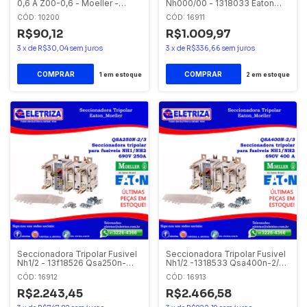
0,6 A Z00-0,6 - Moeller -
Nh000/00 - 1318033 Eaton
Eaton
Qsa160n1-00/3 Eaton-moeller
CÓD: 10200
CÓD: 16911
R$90,12
R$1.009,97
3
x
de
R$30,04
sem juros
3
x
de
R$336,66
sem juros
1
em estoque
2
em estoque
Seccionadora Tripolar Fusivel
Seccionadora Tripolar Fusivel
Nh1/2 - 13f18526 Qsa250n-
Nh1/2 -1318533 Qsa400n-2/3
2/3eaton-moeller
Eaton-moeller
CÓD: 16912
CÓD: 16913
R$2.243,45
R$2.466,58