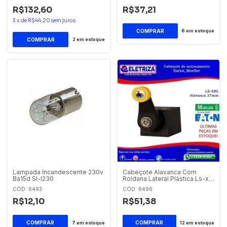
R$132,60
R$37,21
3
x
de
R$44,20
sem juros
6
em estoque
2
em estoque
Lampada Incandescente 230v
Cabeçote Alavanca Com
Ba15d Sl-l230
Roldana Lateral Plástica Ls-xrl
Eaton - Moeller
CÓD: 6493
CÓD: 6496
R$12,10
R$51,38
7
em estoque
12
em estoque