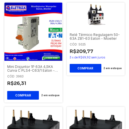
Relé Térmico Regulagem 50-
63A ZB1-63 Eaton - Moeller
CÓD: 5025
R$209,77
3
x
de
R$69,92
sem juros
Mini Disjuntor 1P 63A 4,5KA
2
em estoque
Curva C PLS4-C63/1 Eaton -
Moeller
CÓD: 3963
R$26,31
2
em estoque