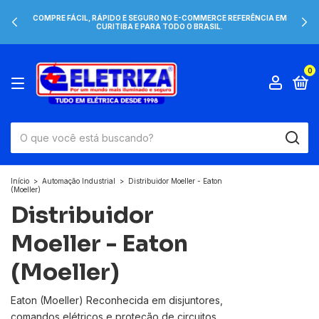
COMPRE FÁCIL, RÁPIDO E SEGURO NO E-COMMERCE REFERÊNCIA EM
CURITIBA E PARA TODO O BRASIL.
0
Início
>
Automação Industrial
>
Distribuidor Moeller - Eaton
(Moeller)
Distribuidor
Moeller - Eaton
(Moeller)
Eaton (Moeller) Reconhecida em disjuntores,
comandos elétricos e proteção de circuitos