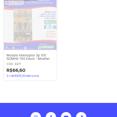
Modulo Interruptor 3p 100
NZMH6-100 Eaton - Moeller
CÓD: 6471
R$66,60
2
x
de
R$33,30
sem juros