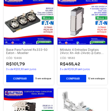
Base Para Fusivel Rs333-50
Módulo 4 Entradas Digitais
Eaton - Moeller
24vcc Xn-4di-24vdc-p Eaton -
Moeller
CÓD: 10466
CÓD: 18583
R$101,79
R$455,42
3
x
de
R$33,93
sem juros
3
x
de
R$151,81
sem juros
5
em estoque
12
em estoque