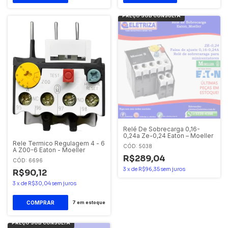
Relé De Sobrecarga 0,16-
0,24a Ze-0,24 Eaton – Moeller
Rele Termico Regulagem 4 - 6
CÓD: 5038
A Z00-6 Eaton - Moeller
R$289,04
CÓD: 6696
3
x
de
R$96,35
sem juros
R$90,12
3
x
de
R$30,04
sem juros
7
em estoque