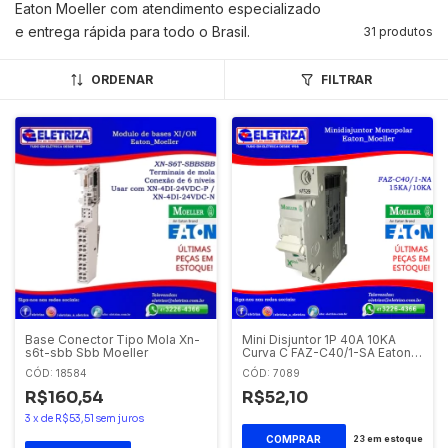
Eaton Moeller com atendimento especializado
e entrega rápida para todo o Brasil.
31 produtos
ORDENAR
FILTRAR
Base Conector Tipo Mola Xn-
Mini Disjuntor 1P 40A 10KA
s6t-sbb Sbb Moeller
Curva C FAZ-C40/1-SA Eaton -
Moeller
CÓD: 18584
CÓD: 7089
R$160,54
R$52,10
3
x
de
R$53,51
sem juros
23
em estoque