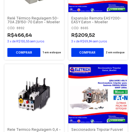
Relé Térmico Regulagem 50-
Expansão Remota EASY200-
70A ZB150-70 Eaton - Moeller
EASY Eaton - Moeller
CÓD: 8892
CÓD: 8665
R$466,64
R$209,52
3
x
de
R$155,55
sem juros
3
x
de
R$69,84
sem juros
1
em estoque
2
em estoque
Rele Termico Regulagem 0,4 -
Seccionadora Tripolar Fusivel