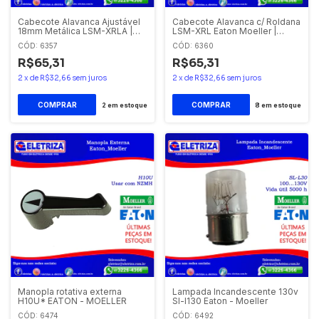
Cabecote Alavanca Ajustável
Cabecote Alavanca c/ Roldana
18mm Metálica LSM-XRLA |
LSM-XRL Eaton Moeller |
Eaton Moeller - Eletriza
Eletriza
CÓD: 6357
CÓD: 6360
R$65,31
R$65,31
2
x
de
R$32,66
sem juros
2
x
de
R$32,66
sem juros
2
em estoque
8
em estoque
Manopla rotativa externa
Lampada Incandescente 130v
H10U* EATON - MOELLER
Sl-l130 Eaton - Moeller
CÓD: 6474
CÓD: 6492