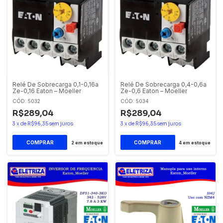
Relé De Sobrecarga 0,1-0,16a
Relé De Sobrecarga 0,4-0,6a
Ze-0,16 Eaton – Moeller
Ze-0,6 Eaton – Moeller
CÓD: 5032
CÓD: 5034
R$289,04
R$289,04
3
x
de
R$96,35
sem juros
3
x
de
R$96,35
sem juros
2
em estoque
4
em estoque