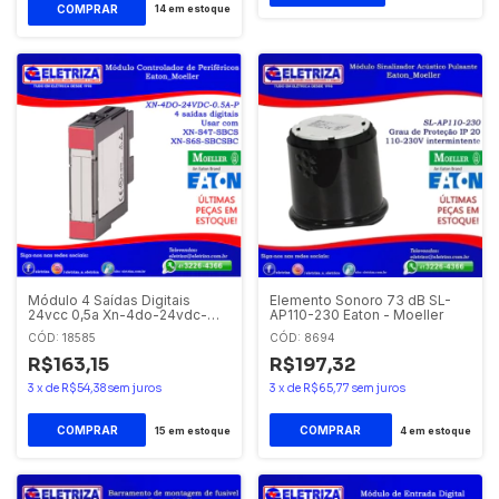
14
em estoque
Módulo 4 Saídas Digitais
Elemento Sonoro 73 dB SL-
24vcc 0,5a Xn-4do-24vdc-
AP110-230 Eaton - Moeller
0.5a-p Eaton - Moeller
CÓD: 18585
CÓD: 8694
R$163,15
R$197,32
3
x
de
R$54,38
sem juros
3
x
de
R$65,77
sem juros
15
em estoque
4
em estoque