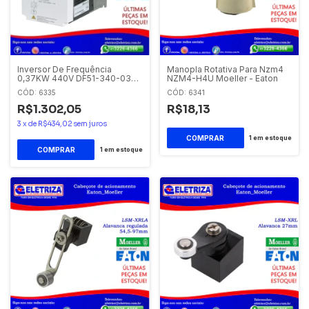
Inversor De Frequência
Manopla Rotativa Para Nzm4
0,37KW 440V DF51-340-037
NZM4-H4U Moeller - Eaton
Eaton - Moeller
CÓD: 6335
CÓD: 6341
R$1.302,05
R$18,13
3
x
de
R$434,02
sem juros
1
em estoque
1
em estoque