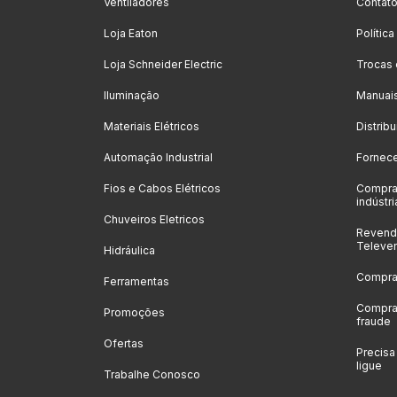
Ventiladores
Contat
Loja Eaton
Polític
Loja Schneider Electric
Trocas
Iluminação
Manuai
Materiais Elétricos
Distrib
Automação Industrial
Fornec
Fios e Cabos Elétricos
Compra
indústri
Chuveiros Eletricos
Revenda
Televe
Hidráulica
Compras
Ferramentas
Compras
Promoções
fraude
Ofertas
Precis
ligue
Trabalhe Conosco