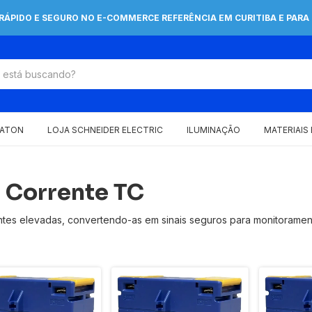
 RÁPIDO E SEGURO NO E-COMMERCE REFERÊNCIA EM CURITIBA E PARA 
EATON
LOJA SCHNEIDER ELECTRIC
ILUMINAÇÃO
MATERIAIS
 Corrente TC
s elevadas, convertendo-as em sinais seguros para monitoramento 