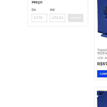
PREÇO
De
Até
APLICAR
Transf
150/5 
CÓD: 2
R$57