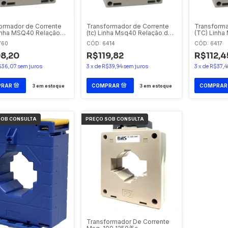
ormador de Corrente
Transformador de Corrente
Transforma
inha MSQ40 Relação
(tc) Linha Msq40 Relação de
(TC) Linha
0/5A
300/5a
de 30/5A
760
CÓD: 6414
CÓD: 6417
8,20
R$119,82
R$112,4
$36,07
sem juros
3
x
de
R$39,94
sem juros
3
x
de
R$37,4
3
em estoque
3
em estoque
Transformador De Corrente