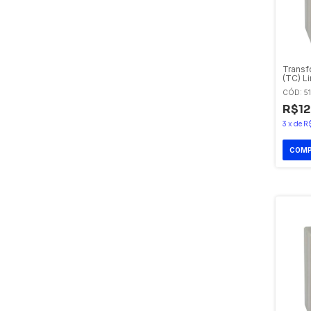
Transf
(TC) L
de 500
CÓD: 5
R$12
3
x
de
R