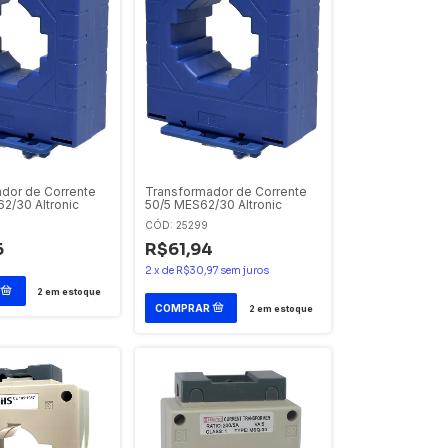
dor de Corrente
Transformador de Corrente
2/30 Altronic
50/5 MES62/30 Altronic
CÓD: 25299
6
R$61,94
2
x
de
R$30,97
sem juros
2
em estoque
2
em estoque