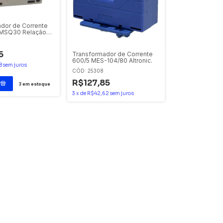
dor de Corrente
 MSQ30 Relação
5
Transformador de Corrente
600/5 MES-104/80 Altronic.
8
sem juros
CÓD: 25308
R$127,85
3
em estoque
3
x
de
R$42,62
sem juros