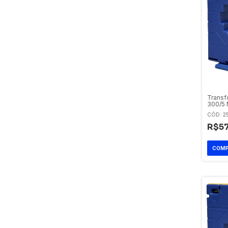
Transf
300/5 
CÓD: 2
R$57