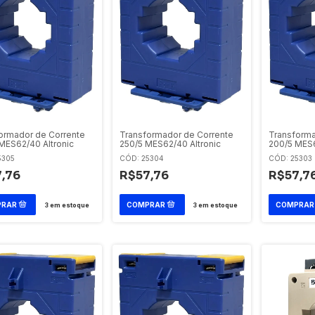
ormador de Corrente
Transformador de Corrente
Transforma
MES62/40 Altronic
250/5 MES62/40 Altronic
200/5 MES6
5305
CÓD: 25304
CÓD: 25303
,76
R$57,76
R$57,7
3
em estoque
3
em estoque