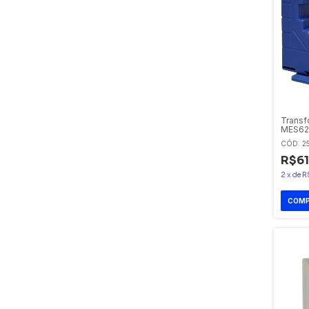
Transf
MES62/
CÓD: 2
R$61
2
x
de
R