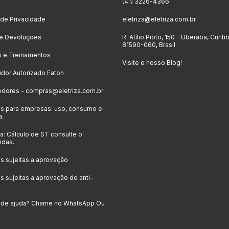
o
(41) 3226-4366
a de Privacidade
eletriza@eletriza.com.br
 e Devoluções
R. Atílio Pioto, 150 - Uberaba, Curiti
81590-060, Brasil
s e Treinamentos
Visite o nosso Blog!
uidor Autorizado Eaton
edores -
compras@eletriza.com.br
s para empresas: uso, consumo e
a.
: Cálculo de ST consulte o
ndas.
 sujeitas a aprovação
 sujeitas a aprovação do anti-
a de ajuda? Chame no WhatsApp Ou