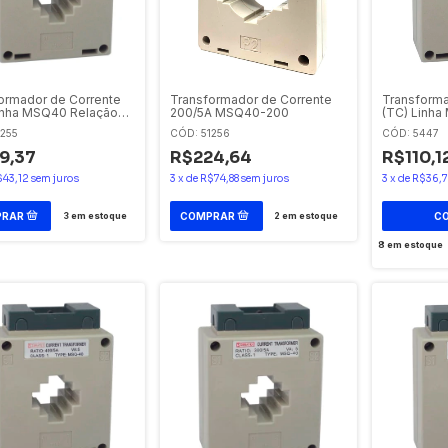
ormador de Corrente
Transformador de Corrente
Transforma
inha MSQ40 Relação
200/5A MSQ40-200
(TC) Linha
/5A
de 50/5A
1255
CÓD: 51256
CÓD: 5447
9,37
R$224,64
R$110,1
$43,12
sem juros
3
x
de
R$74,88
sem juros
3
x
de
R$36,7
3
em estoque
2
em estoque
8
em estoque