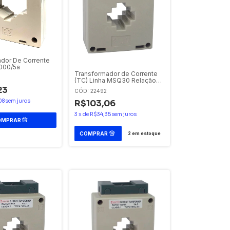
dor De Corrente
000/5a
Transformador de Corrente
(TC) Linha MSQ30 Relação
de 200/5A Classe 1% – Furo
23
CÓD: 22492
para o cabo de 31mm
Sibratec
08
sem juros
R$103,06
3
x
de
R$34,35
sem juros
2
em estoque