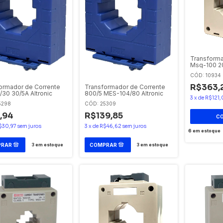
Transforma
Msq-100 2
CÓD: 10934
R$363,
ormador de Corrente
Transformador de Corrente
30 30/5A Altronic
800/5 MES-104/80 Altronic
3
x
de
R$121,
5298
CÓD: 25309
,94
R$139,85
$30,97
sem juros
3
x
de
R$46,62
sem juros
6
em estoque
3
em estoque
3
em estoque