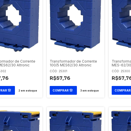
ormador de Corrente
Transformador de Corrente
Transforma
MES62/30 Altronic
100/5 MES62/30 Altronic
MES-62/30 
5302
CÓD: 25301
CÓD: 25300
,76
R$57,76
R$57,7
2
em estoque
3
em estoque