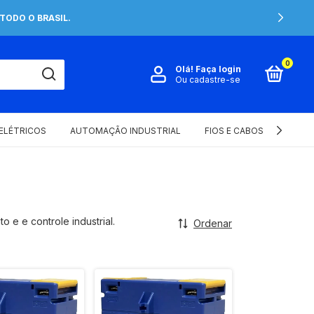
TODO O BRASIL.
0
Olá!
Faça login
Ou cadastre-se
 ELÉTRICOS
AUTOMAÇÃO INDUSTRIAL
FIOS E CABOS ELÉTRICOS
e e controle industrial.
Ordenar