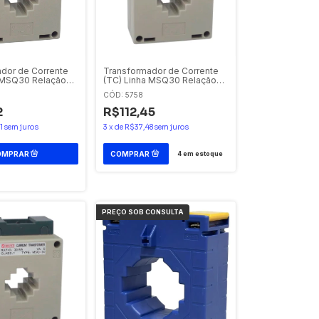
dor de Corrente
Transformador de Corrente
 MSQ30 Relação
(TC) Linha MSQ30 Relação
de 100/5A
CÓD: 5758
2
R$112,45
1
sem juros
3
x
de
R$37,48
sem juros
4
em estoque