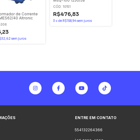
Msq-100 1250/5a
CÓD: 10151
R$476,83
ormador de Corrente
MES62/40 Altronic
3
x
de
R$158,94
sem juros
5306
,23
$32,62
sem juros
MAÇÕES
ENTRE EM CONTATO
554132264366