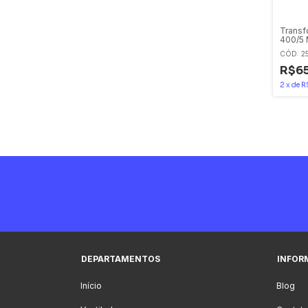
Transf
400/5 
CÓD: 2
R$65
2
x
de
R
DEPARTAMENTOS
INFOR
Início
Blog