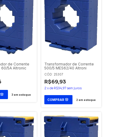
dor de Corrente
Transformador de Corrente
60/5A Altronic
500/5 MES62/40 Altroni
CÓD: 25307
6
R$69,93
2
x
de
R$34,97
sem juros
3
em estoque
2
em estoque