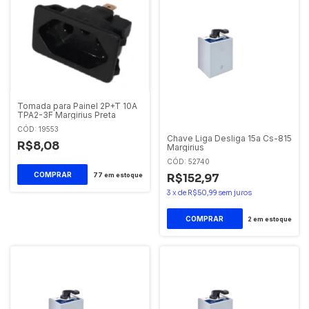
Tomada para Painel 2P+T 10A
TPA2-3F Margirius Preta
CÓD: 19553
Chave Liga Desliga 15a Cs-815
R$8,08
Margirius
CÓD: 52740
77
em estoque
R$152,97
3
x
de
R$50,99
sem juros
2
em estoque