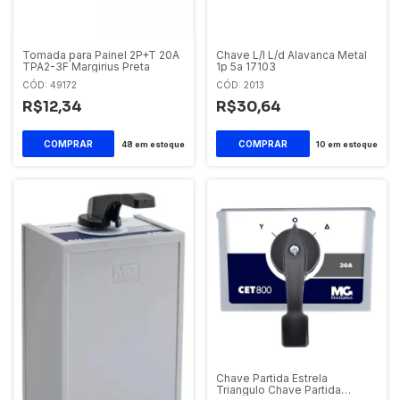
Tomada para Painel 2P+T 20A
Chave L/l L/d Alavanca Metal
TPA2-3F Margirius Preta
1p 5a 17103
CÓD: 49172
CÓD: 2013
R$12,34
R$30,64
48
em estoque
10
em estoque
Chave Partida Estrela
Triangulo Chave Partida