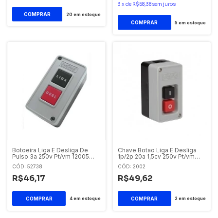
3
x
de
R$58,38
sem juros
20
em estoque
5
em estoque
Botoeira Liga E Desliga De
Chave Botao Liga E Desliga
Pulso 3a 250v Pt/vm 12005
1p/2p 20a 1,5cv 250v Pt/vm
Margirius
Cs-102ms C1a1fems Margirius
CÓD: 52738
CÓD: 2002
R$46,17
R$49,62
4
em estoque
2
em estoque