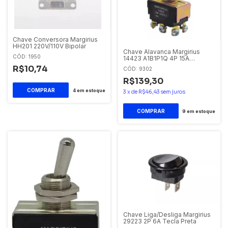
Chave Conversora Margirius
HH201 220V/110V Bipolar
Chave Alavanca Margirius
CÓD: 1950
14423 A1B1P1Q 4P 15A
Liga/Desliga
R$10,74
CÓD: 9302
R$139,30
4
em estoque
3
x
de
R$46,43
sem juros
9
em estoque
Chave Liga/Desliga Margirius
29223 2P 6A Tecla Preta