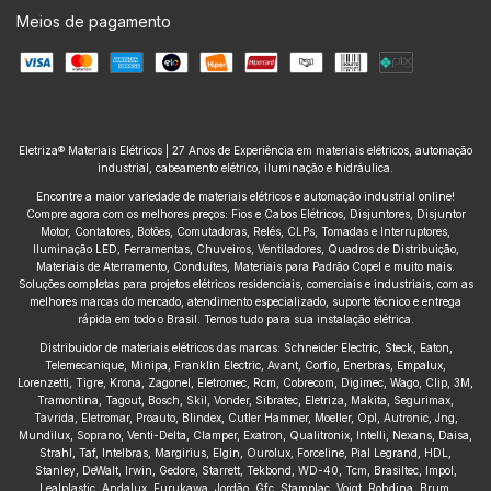
Meios de pagamento
Eletriza® Materiais Elétricos | 27 Anos de Experiência em materiais elétricos, automação
industrial, cabeamento elétrico, iluminação e hidráulica.
Encontre a maior variedade de materiais elétricos e automação industrial online!
Compre agora com os melhores preços: Fios e Cabos Elétricos, Disjuntores, Disjuntor
Motor, Contatores, Botões, Comutadoras, Relés, CLPs, Tomadas e Interruptores,
Iluminação LED, Ferramentas, Chuveiros, Ventiladores, Quadros de Distribuição,
Materiais de Aterramento, Conduítes, Materiais para Padrão Copel e muito mais.
Soluções completas para projetos elétricos residenciais, comerciais e industriais, com as
melhores marcas do mercado, atendimento especializado, suporte técnico e entrega
rápida em todo o Brasil. Temos tudo para sua instalação elétrica.
Distribuidor de materiais elétricos das marcas: Schneider Electric, Steck, Eaton,
Telemecanique, Minipa, Franklin Electric, Avant, Corfio, Enerbras, Empalux,
Lorenzetti, Tigre, Krona, Zagonel, Eletromec, Rcm, Cobrecom, Digimec, Wago, Clip, 3M,
Tramontina, Tagout, Bosch, Skil, Vonder, Sibratec, Eletriza, Makita, Segurimax,
Tavrida, Eletromar, Proauto, Blindex, Cutler Hammer, Moeller, Opl, Autronic, Jng,
Mundilux, Soprano, Venti-Delta, Clamper, Exatron, Qualitronix, Intelli, Nexans, Daisa,
Strahl, Taf, Intelbras, Margirius, Elgin, Ourolux, Forceline, Pial Legrand, HDL,
Stanley, DeWalt, Irwin, Gedore, Starrett, Tekbond, WD-40, Tcm, Brasiltec, Impol,
Lealplastic, Andalux, Furukawa, Jordão, Gfc, Stamplac, Voigt, Rohdina, Brum,