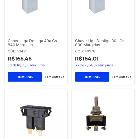
Chave Liga Desliga 40a Cs-
Chave Liga Desliga 30a Cs-
840 Margirius
830 Margirius
CÓD: 53491
CÓD: 49978
R$165,45
R$164,01
3
x
de
R$55,15
sem juros
3
x
de
R$54,67
sem juros
2
em estoque
3
em estoque