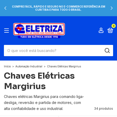
COMPRE FÁCIL, RÁPIDO E SEGURO NO E-COMMERCE REFERÊNCIA EM
CURITIBA E PARA TODO O BRASIL.
0
Início
>
Automação Industrial
>
Chaves Elétricas Margirius
Chaves Elétricas
Margirius
Chaves elétricas Margirius para comando liga-
desliga, reversão e partida de motores, com
alta confiabilidade e uso industrial.
34 produtos