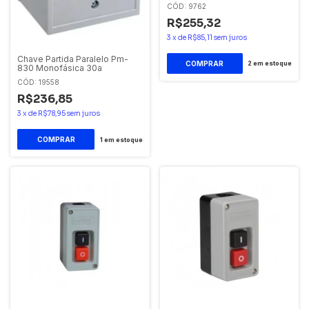
Estrela Triangulo
CÓD: 9762
R$255,32
3
x
de
R$85,11
sem juros
Chave Partida Paralelo Pm-
2
em estoque
830 Monofásica 30a
CÓD: 19558
R$236,85
3
x
de
R$78,95
sem juros
1
em estoque