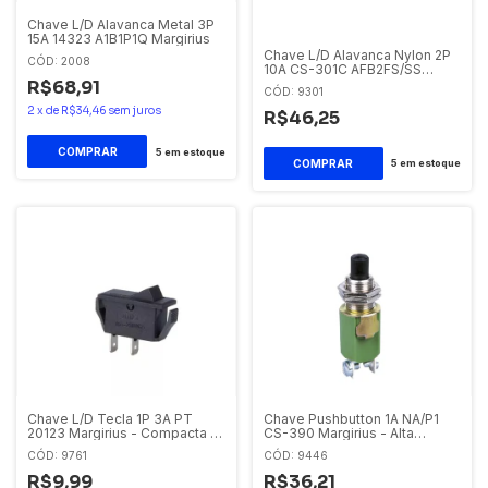
Chave L/D Alavanca Metal 3P
15A 14323 A1B1P1Q Margirius
Chave L/D Alavanca Nylon 2P
CÓD: 2008
10A CS-301C AFB2FS/SS
Margirius
R$68,91
CÓD: 9301
2
x
de
R$34,46
sem juros
R$46,25
5
em estoque
5
em estoque
Chave L/D Tecla 1P 3A PT
Chave Pushbutton 1A NA/P1
20123 Margirius - Compacta e
CS-390 Margirius - Alta
Resistente
Durabilidade
CÓD: 9761
CÓD: 9446
R$9,99
R$36,21