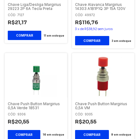
Chave Liga/Desliga Margirius
Chave Alavanca Margirius
29223 2P 6A Tecla Preta
14303 A1B1P1Q 3P 15A 120V
CÓD: 7127
CÓD: 49972
R$21,17
R$116,76
3
x
de
R$38,92
sem juros
11
em estoque
3
em estoque
Chave Push Button Margirius
Chave Push Button Margirius
0,5A Verde 18531
0,5A VM
CÓD: 9306
CÓD: 9305
R$20,55
R$20,55
16
em estoque
9
em estoque