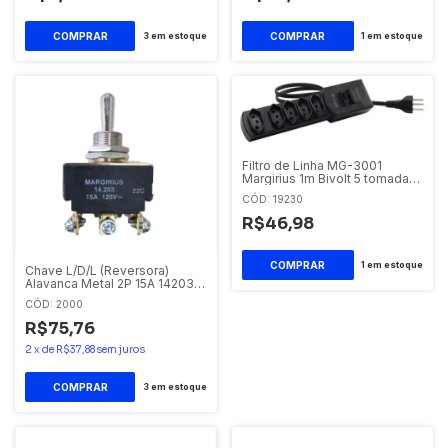
3
em estoque
1
em estoque
Filtro de Linha MG-3001
Margirius 1m Bivolt 5 tomadas
10A
CÓD: 19230
R$46,98
1
em estoque
Chave L/D/L (Reversora)
Alavanca Metal 2P 15A 14203
A1B1P1Q Margirius
CÓD: 2000
R$75,76
2
x
de
R$37,88
sem juros
3
em estoque