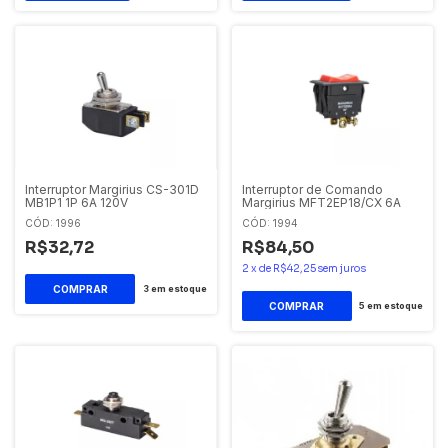
Interruptor Margirius CS-301D
Interruptor de Comando
MB1P1 1P 6A 120V
Margirius MFT2EP18/CX 6A
CÓD: 1996
CÓD: 1994
R$32,72
R$84,50
2
x
de
R$42,25
sem juros
3
em estoque
5
em estoque