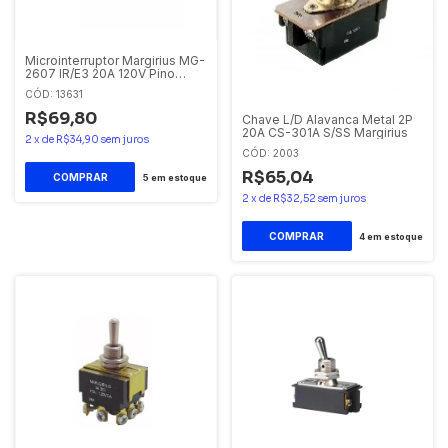
Microinterruptor Margirius MG-
2607 IR/E3 20A 120V Pino
Bucha
CÓD: 13631
R$69,80
Chave L/D Alavanca Metal 2P
20A CS-301A S/SS Margirius
2
x
de
R$34,90
sem juros
CÓD: 2003
R$65,04
5
em estoque
2
x
de
R$32,52
sem juros
4
em estoque