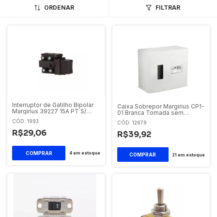
ORDENAR
FILTRAR
Interruptor de Gatilho Bipolar
Caixa Sobrepor Margirius CP1-
Margirius 39227 15A PT S/
01 Branca Tomada sem
Trava
Disjuntor
CÓD: 1993
CÓD: 12679
R$29,06
R$39,92
4
em estoque
21
em estoque