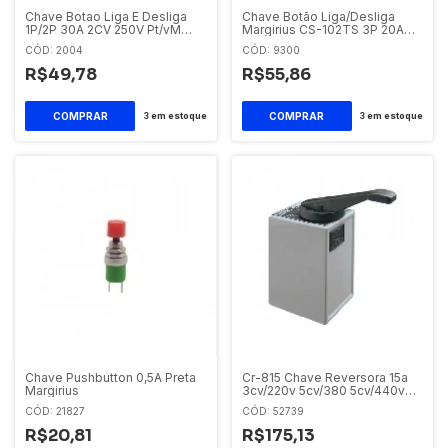
Chave Botao Liga E Desliga
Chave Botão Liga/Desliga
1P/2P 30A 2CV 250V Pt/vM
Margirius CS-102TS 3P 20A
CS-102mp C1A1FEMP
250V PT/VM
CÓD: 2004
CÓD: 9300
Margirius
R$49,78
R$55,86
3
em estoque
3
em estoque
Chave Pushbutton 0,5A Preta
Cr-815 Chave Reversora 15a
Margirius
3cv/220v 5cv/380 5cv/440v
Trifasico Margirius
CÓD: 21827
CÓD: 52739
R$20,81
R$175,13