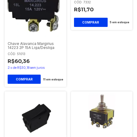
CÓD: 7332
R$11,70
5
em estoque
Chave Alavanca Margirius
14223 2P 15A Liga/Desliga
CÓD: 51013
R$60,36
2
x
de
R$30,18
sem juros
11
em estoque