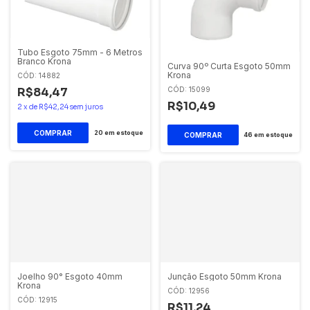
Tubo Esgoto 75mm - 6 Metros
Branco Krona
Curva 90º Curta Esgoto 50mm
Krona
CÓD: 14882
R$84,47
CÓD: 15099
R$10,49
2
x
de
R$42,24
sem juros
20
em estoque
46
em estoque
Joelho 90° Esgoto 40mm
Junção Esgoto 50mm Krona
Krona
CÓD: 12956
CÓD: 12915
R$11,24