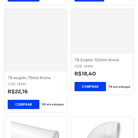
Tê Esgoto 100mm Krona
CÓD: 14614
R$18,40
Tê esgoto 75mm Krona
CÓD: 14613
79
em estoque
R$22,16
56
em estoque