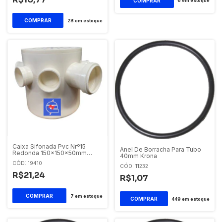
6
em estoque
28
em estoque
Caixa Sifonada Pvc Nrº15
Anel De Borracha Para Tubo
Redonda 150x150x50mm
40mm Krona
Branca Krona
CÓD: 19410
CÓD: 11232
R$21,24
R$1,07
7
em estoque
449
em estoque