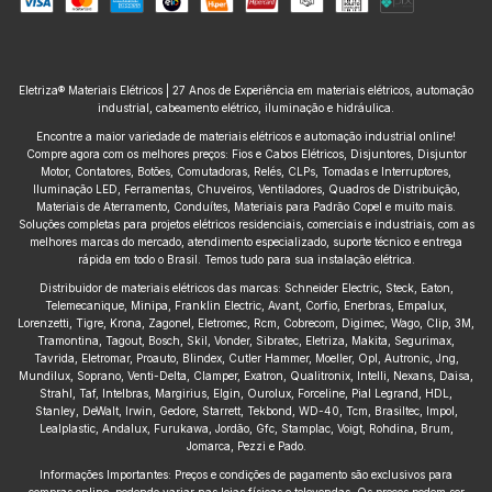
Eletriza® Materiais Elétricos | 27 Anos de Experiência em materiais elétricos, automação
industrial, cabeamento elétrico, iluminação e hidráulica.
Encontre a maior variedade de materiais elétricos e automação industrial online!
Compre agora com os melhores preços: Fios e Cabos Elétricos, Disjuntores, Disjuntor
Motor, Contatores, Botões, Comutadoras, Relés, CLPs, Tomadas e Interruptores,
Iluminação LED, Ferramentas, Chuveiros, Ventiladores, Quadros de Distribuição,
Materiais de Aterramento, Conduítes, Materiais para Padrão Copel e muito mais.
Soluções completas para projetos elétricos residenciais, comerciais e industriais, com as
melhores marcas do mercado, atendimento especializado, suporte técnico e entrega
rápida em todo o Brasil. Temos tudo para sua instalação elétrica.
Distribuidor de materiais elétricos das marcas: Schneider Electric, Steck, Eaton,
Telemecanique, Minipa, Franklin Electric, Avant, Corfio, Enerbras, Empalux,
Lorenzetti, Tigre, Krona, Zagonel, Eletromec, Rcm, Cobrecom, Digimec, Wago, Clip, 3M,
Tramontina, Tagout, Bosch, Skil, Vonder, Sibratec, Eletriza, Makita, Segurimax,
Tavrida, Eletromar, Proauto, Blindex, Cutler Hammer, Moeller, Opl, Autronic, Jng,
Mundilux, Soprano, Venti-Delta, Clamper, Exatron, Qualitronix, Intelli, Nexans, Daisa,
Strahl, Taf, Intelbras, Margirius, Elgin, Ourolux, Forceline, Pial Legrand, HDL,
Stanley, DeWalt, Irwin, Gedore, Starrett, Tekbond, WD-40, Tcm, Brasiltec, Impol,
Lealplastic, Andalux, Furukawa, Jordão, Gfc, Stamplac, Voigt, Rohdina, Brum,
Jomarca, Pezzi e Pado.
Informações Importantes: Preços e condições de pagamento são exclusivos para