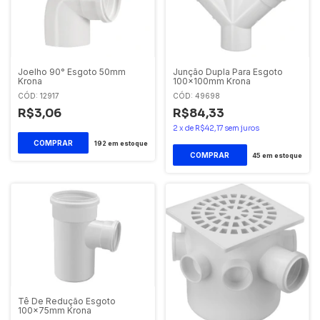
Joelho 90° Esgoto 50mm
Junção Dupla Para Esgoto
Krona
100x100mm Krona
CÓD: 12917
CÓD: 49698
R$3,06
R$84,33
2
x
de
R$42,17
sem juros
192
em estoque
45
em estoque
Tê De Redução Esgoto
100x75mm Krona