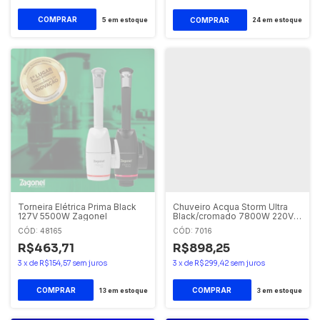
5
em estoque
24
em estoque
Torneira Elétrica Prima Black
Chuveiro Acqua Storm Ultra
127V 5500W Zagonel
Black/cromado 7800W 220V
Lorenzetti
CÓD: 48165
CÓD: 7016
R$463,71
R$898,25
3
x
de
R$154,57
sem juros
3
x
de
R$299,42
sem juros
13
em estoque
3
em estoque