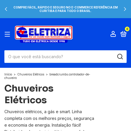
COMPRE FÁCIL, RÁPIDO E SEGURO NO E-COMMERCE REFERÊNCIA EM
CURITIBA E PARA TODO O BRASIL.
0
Início
>
Chuveiros Elétricos
>
breadcrumbs.controlador-de-
chuveiro
Chuveiros
Elétricos
Chuveiros elétricos, a gás e smart. Linha
completa com os melhores preços, segurança
e economia de energia. Instalação fácil!