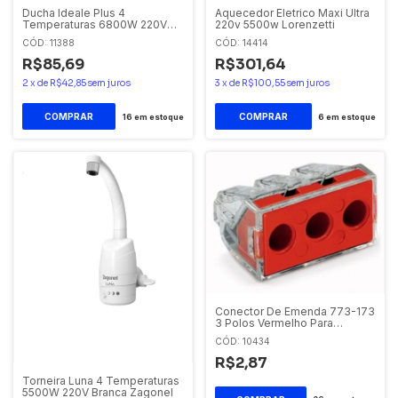
Ducha Ideale Plus 4
Aquecedor Eletrico Maxi Ultra
Temperaturas 6800W 220V
220v 5500w Lorenzetti
Branca Zagonel
CÓD: 11388
CÓD: 14414
R$85,69
R$301,64
2
x
de
R$42,85
sem juros
3
x
de
R$100,55
sem juros
16
em estoque
6
em estoque
Conector De Emenda 773-173
3 Polos Vermelho Para
Chuveiro E Torneira Ate
CÓD: 10434
6,00mm Chuveiro Wago
R$2,87
Torneira Luna 4 Temperaturas
5500W 220V Branca Zagonel