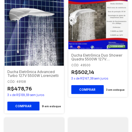
Ducha Eletrônica Duo Shower
Quadra 5500W 127V
Lorenzetti
CÓD: 49500
R$502,14
Ducha Eletrônica Advanced
Turbo 127V 5500W Lorenzetti
3
x
de
R$167,38
sem juros
CÓD: 49108
R$478,76
3
em estoque
3
x
de
R$159,59
sem juros
COMPRAR
9
em estoque