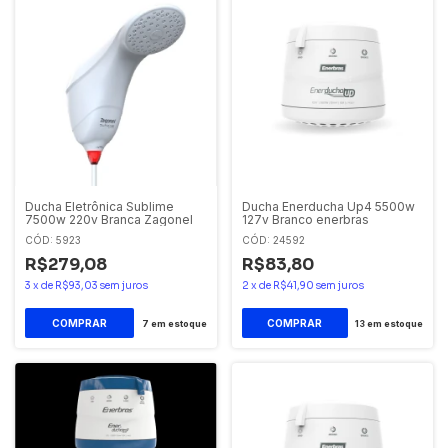
Ducha Eletrônica Sublime
Ducha Enerducha Up4 5500w
7500w 220v Branca Zagonel
127v Branco enerbras
CÓD: 5923
CÓD: 24592
R$279,08
R$83,80
3
x
de
R$93,03
sem juros
2
x
de
R$41,90
sem juros
7
em estoque
13
em estoque