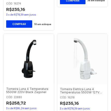
36
em estoque
CÓD: 16274
R$235,16
3
x
de
R$78,39
sem juros
10
em estoque
Torneira Luna 4 Temperatura
Torneira Eletrica Luna 4
5500W 220V Black Zagonel
Temperaturas 5500W 127V
Branco Zagonel
CÓD: 22880
CÓD: 16218
R$258,72
R$235,16
3
x
de
R$86,24
sem juros
3
x
de
R$78,39
sem juros