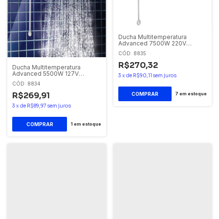
Ducha Multitemperatura
Advanced 7500W 220V
Lorenzetti
CÓD: 8835
R$270,32
Ducha Multitemperatura
Advanced 5500W 127V
3
x
de
R$90,11
sem juros
Lorenzetti
CÓD: 8834
R$269,91
COMPRAR
7
em estoque
3
x
de
R$89,97
sem juros
COMPRAR
1
em estoque