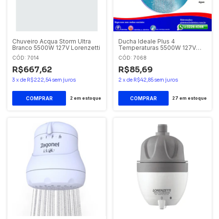
Chuveiro Acqua Storm Ultra
Ducha Ideale Plus 4
Branco 5500W 127V Lorenzetti
Temperaturas 5500W 127V
Branca Zagonel
CÓD: 7014
CÓD: 7068
R$667,62
R$85,69
3
x
de
R$222,54
sem juros
2
x
de
R$42,85
sem juros
2
em estoque
27
em estoque