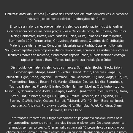
Eletriza® Materiais Elétricos | 27 Anos de Experiência em materiais elétricos, automação
industrial, cabeamento elétrico, iluminação e hidráulica.
Encontre a maior variedade de materiais elétricos e automação industrial online!
Compre agora com os melhores preços: Fios e Cabos Elétricos, Disjuntores, Disjuntor
Motor, Contatores, Botões, Comutadoras, Relés, CLPs, Tomadas e Interruptores,
Iluminação LED, Ferramentas, Chuveiros, Ventiladores, Quadros de Distribuição,
Materiais de Aterramento, Conduítes, Materiais para Padrão Copel e muito mais.
Soluções completas para projetos elétricos residenciais, comerciais e industriais, com as
melhores marcas do mercado, atendimento especializado, suporte técnico e entrega
rápida em todo o Brasil. Temos tudo para sua instalação elétrica.
Distribuidor de materiais elétricos das marcas: Schneider Electric, Steck, Eaton,
Telemecanique, Minipa, Franklin Electric, Avant, Corfio, Enerbras, Empalux,
Lorenzetti, Tigre, Krona, Zagonel, Eletromec, Rcm, Cobrecom, Digimec, Wago, Clip, 3M,
Tramontina, Tagout, Bosch, Skil, Vonder, Sibratec, Eletriza, Makita, Segurimax,
Tavrida, Eletromar, Proauto, Blindex, Cutler Hammer, Moeller, Opl, Autronic, Jng,
Mundilux, Soprano, Venti-Delta, Clamper, Exatron, Qualitronix, Intelli, Nexans, Daisa,
Strahl, Taf, Intelbras, Margirius, Elgin, Ourolux, Forceline, Pial Legrand, HDL,
Stanley, DeWalt, Irwin, Gedore, Starrett, Tekbond, WD-40, Tcm, Brasiltec, Impol,
Lealplastic, Andalux, Furukawa, Jordão, Gfc, Stamplac, Voigt, Rohdina, Brum,
Jomarca, Pezzi e Pado.
Informações Importantes: Preços e condições de pagamento são exclusivos para
compras online, podendo variar nas lojas físicas e televendas. Os preços podem ser
alterados sem aviso prévio. Ofertas válidas para até 10 peças de cada produto por
cliente ou enquanto durarem os estoques. Em caso de divergência de valores, o preço