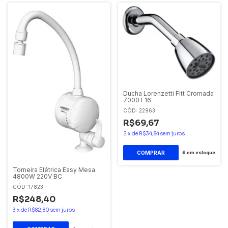
Ducha Lorenzetti Fitt Cromada
7000 F16
CÓD: 22963
R$69,67
2
x
de
R$34,84
sem juros
6
em estoque
Torneira Elétrica Easy Mesa
4800W 220V BC
CÓD: 17823
R$248,40
3
x
de
R$82,80
sem juros