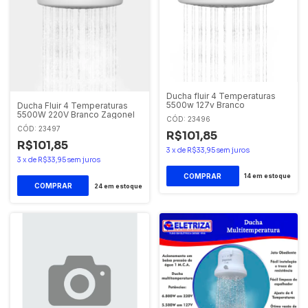
Ducha fluir 4 Temperaturas
5500w 127v Branco
Ducha Fluir 4 Temperaturas
5500W 220V Branco Zagonel
CÓD: 23496
CÓD: 23497
R$101,85
R$101,85
3
x
de
R$33,95
sem juros
3
x
de
R$33,95
sem juros
14
em estoque
24
em estoque