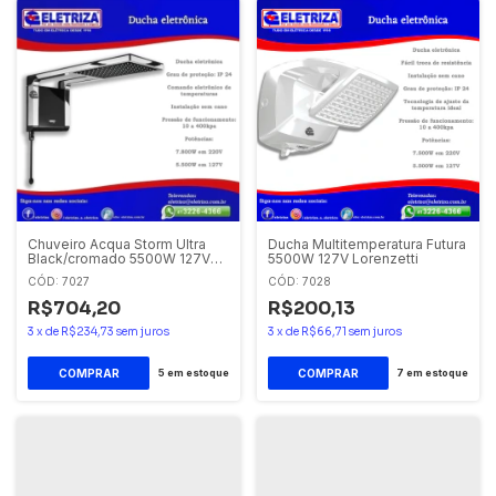
Chuveiro Acqua Storm Ultra
Ducha Multitemperatura Futura
Black/cromado 5500W 127V
5500W 127V Lorenzetti
Lorenzetti
CÓD: 7027
CÓD: 7028
R$704,20
R$200,13
3
x
de
R$234,73
sem juros
3
x
de
R$66,71
sem juros
5
em estoque
7
em estoque