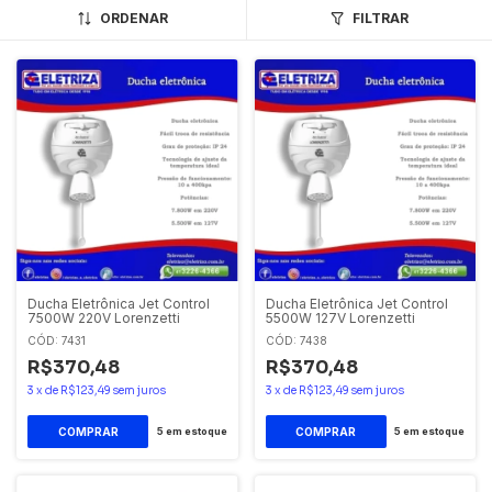
ORDENAR
FILTRAR
Ducha Eletrônica Jet Control
Ducha Eletrônica Jet Control
7500W 220V Lorenzetti
5500W 127V Lorenzetti
CÓD: 7431
CÓD: 7438
R$370,48
R$370,48
3
x
de
R$123,49
sem juros
3
x
de
R$123,49
sem juros
5
em estoque
5
em estoque