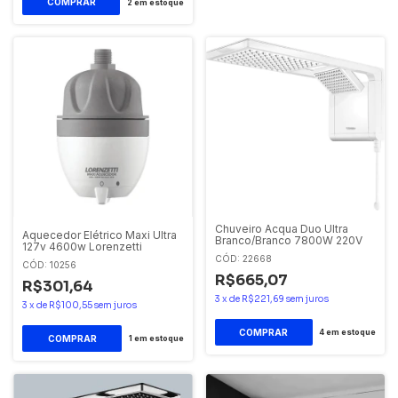
2
em estoque
Chuveiro Acqua Duo Ultra
Aquecedor Elétrico Maxi Ultra
Branco/Branco 7800W 220V
127v 4600w Lorenzetti
CÓD: 22668
CÓD: 10256
R$665,07
R$301,64
3
x
de
R$221,69
sem juros
3
x
de
R$100,55
sem juros
4
em estoque
1
em estoque