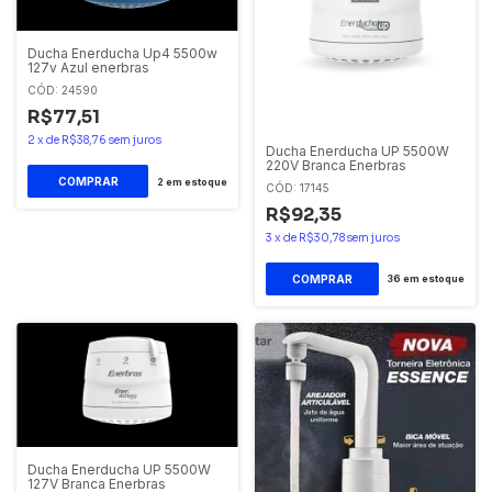
Ducha Enerducha Up4 5500w
127v Azul enerbras
CÓD: 24590
R$77,51
2
x
de
R$38,76
sem juros
Ducha Enerducha UP 5500W
220V Branca Enerbras
2
em estoque
CÓD: 17145
R$92,35
3
x
de
R$30,78
sem juros
36
em estoque
Ducha Enerducha UP 5500W
127V Branca Enerbras