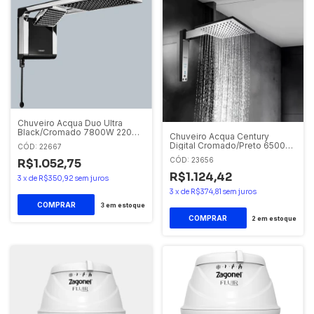
Chuveiro Acqua Duo Ultra
Black/Cromado 7800W 220V
Chuveiro Acqua Century
Lorenzetti
Digital Cromado/Preto 6500w
CÓD: 22667
220v
CÓD: 23656
R$1.052,75
R$1.124,42
3
x
de
R$350,92
sem juros
3
x
de
R$374,81
sem juros
3
em estoque
2
em estoque