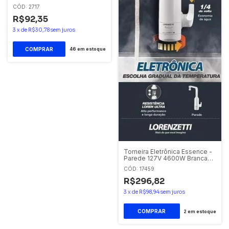
CÓD: 2717
R$92,35
3
x
de
R$30,78
sem juros
46
em estoque
Torneira Eletrônica Essence -
Parede 127V 4600W Branca
Lorenzetti
CÓD: 17459
R$296,82
3
x
de
R$98,94
sem juros
2
em estoque