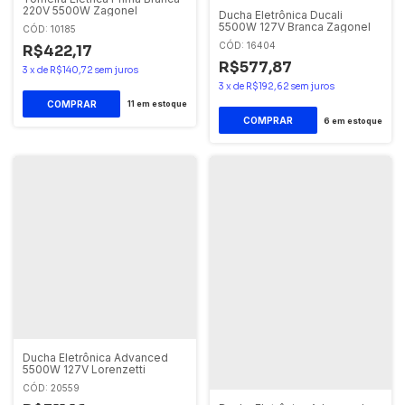
220V 5500W Zagonel
Ducha Eletrônica Ducali
5500W 127V Branca Zagonel
CÓD: 10185
CÓD: 16404
R$422,17
R$577,87
3
x
de
R$140,72
sem juros
3
x
de
R$192,62
sem juros
11
em estoque
6
em estoque
Ducha Eletrônica Advanced
5500W 127V Lorenzetti
CÓD: 20559