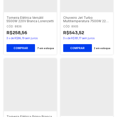
Torneira Elétrica Versátil
Chuveiro Jet Turbo
5500W 220V Branca Lorenzetti
Multitemperatura 7500W 220V
Lorenzetti
CÓD: 8836
CÓD: 8905
R$258,56
R$543,52
3
x
de
R$86,19
sem juros
3
x
de
R$181,17
sem juros
7
em estoque
2
em estoque
Torneira Elétrica Prima Branca