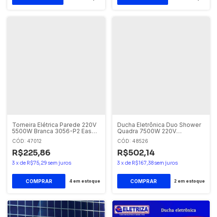
Torneira Elétrica Parede 220V
Ducha Eletrônica Duo Shower
5500W Branca 3056-P2 Easy
Quadra 7500W 220V
Lorenzetti
Lorenzetti
CÓD: 47012
CÓD: 48526
R$225,86
R$502,14
3
x
de
R$75,29
sem juros
3
x
de
R$167,38
sem juros
4
em estoque
2
em estoque