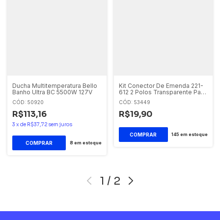
Ducha Multitemperatura Bello
Kit Conector De Emenda 221-
Banho Ultra BC 5500W 127V
612 2 Polos Transparente Para
Chuveiro Até 6mm Wago Kit
CÓD: 50920
CÓD: 53449
Cartela 3 Unidades
R$113,16
R$19,90
3
x
de
R$37,72
sem juros
145
em estoque
8
em estoque
1
/
2