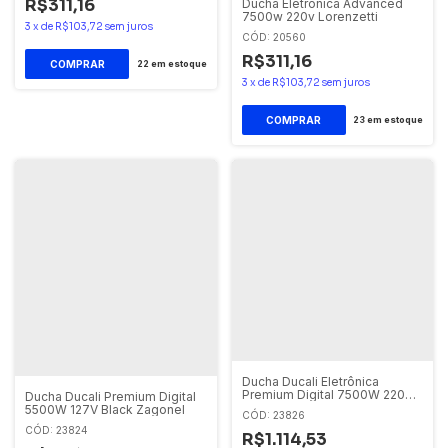
R$311,16
Ducha Eletrônica Advanced
7500w 220v Lorenzetti
3
x
de
R$103,72
sem juros
CÓD: 20560
R$311,16
COMPRAR
22
em estoque
3
x
de
R$103,72
sem juros
COMPRAR
23
em estoque
Ducha Ducali Eletrônica
Premium Digital 7500W 220V
Ducha Ducali Premium Digital
Black
5500W 127V Black Zagonel
CÓD: 23826
CÓD: 23824
R$1.114,53