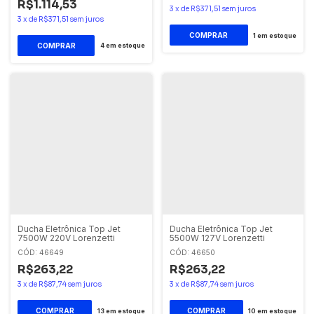
R$1.114,53
3
x
de
R$371,51
sem juros
3
x
de
R$371,51
sem juros
1
em estoque
4
em estoque
Ducha Eletrônica Top Jet
Ducha Eletrônica Top Jet
7500W 220V Lorenzetti
5500W 127V Lorenzetti
CÓD: 46649
CÓD: 46650
R$263,22
R$263,22
3
x
de
R$87,74
sem juros
3
x
de
R$87,74
sem juros
13
em estoque
10
em estoque