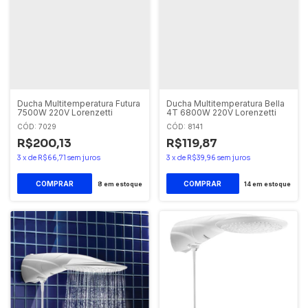
Ducha Multitemperatura Futura
Ducha Multitemperatura Bella
7500W 220V Lorenzetti
4T 6800W 220V Lorenzetti
CÓD: 7029
CÓD: 8141
R$200,13
R$119,87
3
x
de
R$66,71
sem juros
3
x
de
R$39,96
sem juros
8
em estoque
14
em estoque